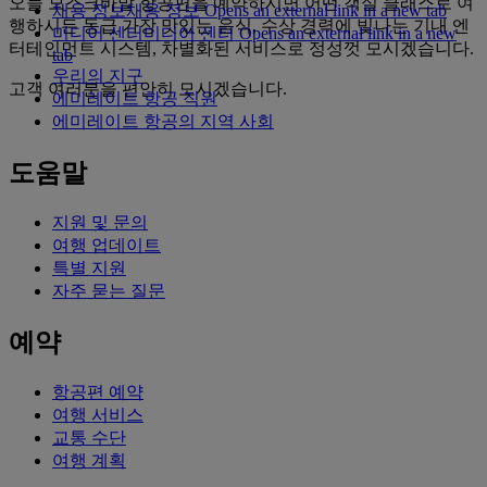
오늘 모스크바발 항공편을 예약하시면 어떤 객실 클래스로 여
채용 정보
채용 정보 Opens an external link in a new tab
행하시든 동급 가장 맛있는 음식, 수상 경력에 빛나는 기내 엔
미디어 센터
미디어 센터 Opens an external link in a new
터테인먼트 시스템, 차별화된 서비스로 정성껏 모시겠습니다.
tab
우리의 지구
고객 여러분을 편안히 모시겠습니다.
에미레이트 항공 직원
에미레이트 항공의 지역 사회
도움말
지원 및 문의
여행 업데이트
특별 지원
자주 묻는 질문
예약
항공편 예약
여행 서비스
교통 수단
여행 계획