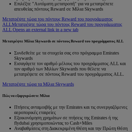
Επιλέξτε "Αυτόματη μετατροπή" για να μετατρέπετε
απευθείας πόντους Reward σε Μίλια Skywards
Μετατρέψτε τώρα του πόντους Reward του προγράμματος
ALL
Μετατρέψτε τώρα του πόντους Reward του προγράμματος
ALL Opens an external link in a new tab
Μετατρέψτε Μίλια Skywards σε πόντους Reward του προγράμματος ALL
Συνδεθείτε με τα στοιχεία σας στο πρόγραμμα Emirates
Skywards
Εισαγάγετε τον αριθμό μέλους του προγράμματος ALL και
τον αριθμό των Μιλίων Skywards που θέλετε να
μετατρέψετε σε πόντους Reward του προγράμματος ALL.
Μετατρέψτε τώρα τα Μίλια Skywards
Πώς να εξαργυρώσετε Μίλια
Πτήσεις ανταμοιβής με την Emirates και τις συνεργαζόμενες
αεροπορικές εταιρείες
Εξοικονόμηση χρημάτων σε πτήσεις της Emirates ή της
flydubai χρησιμοποιώντας το Cash+Miles
Αναβαθμίσεις στη Διακεκριμένη Θέση και την Πρώτη Θέση