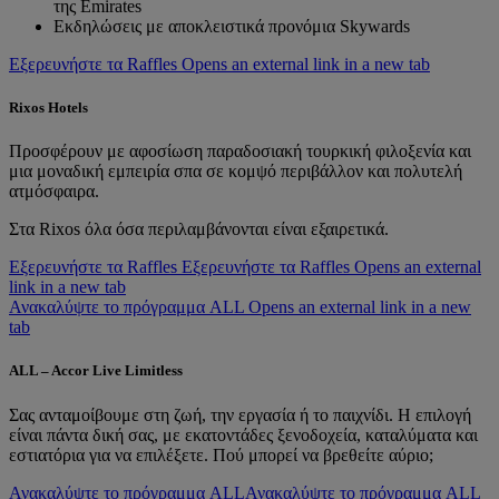
της Emirates
Εκδηλώσεις με αποκλειστικά προνόμια Skywards
Εξερευνήστε τα Raffles Opens an external link in a new tab
Rixos Hotels
Προσφέρουν με αφοσίωση παραδοσιακή τουρκική φιλοξενία και
μια μοναδική εμπειρία σπα σε κομψό περιβάλλον και πολυτελή
ατμόσφαιρα.
Στα Rixos όλα όσα περιλαμβάνονται είναι εξαιρετικά.
Εξερευνήστε τα Raffles
Εξερευνήστε τα Raffles Opens an external
link in a new tab
Ανακαλύψτε το πρόγραμμα ALL Opens an external link in a new
tab
ALL – Accor Live Limitless
Σας ανταμοίβουμε στη ζωή, την εργασία ή το παιχνίδι. Η επιλογή
είναι πάντα δική σας, με εκατοντάδες ξενοδοχεία, καταλύματα και
εστιατόρια για να επιλέξετε. Πού μπορεί να βρεθείτε αύριο;
Ανακαλύψτε το πρόγραμμα ALL
Ανακαλύψτε το πρόγραμμα ALL