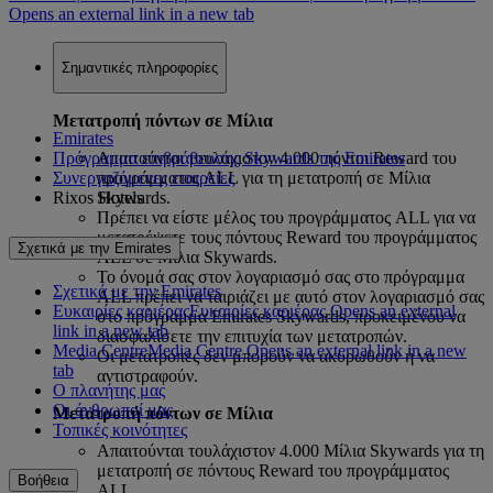
Opens an external link in a new tab
Σημαντικές πληροφορίες
Μετατροπή πόντων σε Μίλια
Emirates
Πρόγραμμα επιβράβευσης Skywards της Emirates
Απαιτούνται τουλάχιστον 4.000 πόντοι Reward του
Συνεργαζόμενες εταιρείες
προγράμματος ALL για τη μετατροπή σε Μίλια
Rixos Hotels
Skywards.
Πρέπει να είστε μέλος του προγράμματος ALL για να
μετατρέψετε τους πόντους Reward του προγράμματος
Σχετικά με την Emirates
ALL σε Μίλια Skywards.
Το όνομά σας στον λογαριασμό σας στο πρόγραμμα
Σχετικά με την Emirates
ALL πρέπει να ταιριάζει με αυτό στον λογαριασμό σας
Ευκαιρίες καριέρας
Ευκαιρίες καριέρας Opens an external
στο πρόγραμμα Emirates Skywards, προκειμένου να
link in a new tab
διασφαλίσετε την επιτυχία των μετατροπών.
Media Centre
Media Centre Opens an external link in a new
Οι μετατροπές δεν μπορούν να ακυρωθούν ή να
tab
αντιστραφούν.
Ο πλανήτης μας
Οι άνθρωποί μας
Μετατροπή πόντων σε Μίλια
Τοπικές κοινότητες
Απαιτούνται τουλάχιστον 4.000 Μίλια Skywards για τη
μετατροπή σε πόντους Reward του προγράμματος
Βοήθεια
ALL.