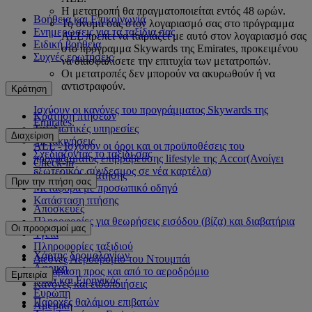
Η μετατροπή θα πραγματοποιείται εντός 48 ωρών.
Βοήθεια και Επικοινωνία
Το όνομά σας στον λογαριασμό σας στο πρόγραμμα
Ενημερώσεις για τα ταξίδια σας
ALL πρέπει να ταιριάζει με αυτό στον λογαριασμό σας
Ειδική βοήθεια
στο πρόγραμμα Skywards της Emirates, προκειμένου
Συχνές ερωτήσεις
να διασφαλίσετε την επιτυχία των μετατροπών.
Οι μετατροπές δεν μπορούν να ακυρωθούν ή να
αντιστραφούν.
Κράτηση
Ισχύουν οι κανόνες του προγράμματος Skywards της
Κράτηση πτήσεων
Emirates.
Ταξιδιωτικές υπηρεσίες
Διαχείριση
Μετακινήσεις
ALL - Ισχύουν οι όροι και οι προϋποθέσεις του
Σχεδιάζοντας το ταξίδι σας
προγράμματος επιβράβευσης lifestyle της Accor
(Ανοίγει
Check-in
εξωτερικός σύνδεσμος σε νέα καρτέλα)
Διαχείριση κράτησης
Πριν την πτήση σας
Μεταφορά με προσωπικό οδηγό
Κατάσταση πτήσης
Αποσκευές
Πληροφορίες για θεωρήσεις εισόδου (βίζα) και διαβατήρια
Οι προορισμοί μας
Υγεία
Πληροφορίες ταξιδιού
Χάρτης δρομολογίων
Διεθνές Αεροδρόμιο του Ντουμπάι
Αφρική
Μετάβαση προς και από το αεροδρόμιο
Εμπειρία
Ασία και Ειρηνικός
Κανόνες και ειδοποιήσεις
Ευρώπη
Παροχές θαλάμου επιβατών
Αμερική