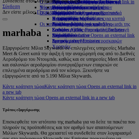
Συνδεθείτε στον λογαριασμό σας τώρα.
Ο πλανήτης μας
στο αεροδρόμιο Opens an external link in
Γεύματα στην Οικονομική Θέση
Συλλογή αφορολογήτων ειδών της
Γεύματα για παιδιά και βρέφη
Αθήνα προς Ντουμπάι
Opens an external link in a new tab
Προσιτά ταξίδια με την Emirates
Emirates
Σύνδεση
Ψυχαγωγία για παιδιά
Νέοι προορισμοί
a new tab
Ποτά και αναψυκτικά
Emirates
Βιωσιμότητα δραστηριοτήτων
Συνεργαζόμενες εταιρείες
Ειδική βοήθεια και αιτήματα
Η εμπειρία σας εν πτήσει
Δεν είστε μέλος;
Γίνετε μέλος τώρα
Ο στόλος μας
Επίσημο κατάστημα της Emirates
Ψυχαγωγικό πρόγραμμα για παιδιά
Περιβαλλοντική πολιτική
Ελσίνκι
Skywards Rail
Εργαλεία και πληροφορίες
Boeing 777
Παιχνίδια για παιδιά
Περιβαλλοντικές εκθέσεις
Χανγκτσόου
Υπολογιστής Μιλίων
Η Εφαρμογή της Emirates για κινητά
Οι τοπικές κοινότητες
Emirates A380
Δραστηριότητες για παιδιά
Ντα Νανγκ
Σύνδεση στο πρόγραμμα Skywards της
Ακύρωση ή αλλαγή κράτησης
Emirates A350
Emirates Airline Foundation
Σεντζέν
Emirates
Καθυστερήσεις στην ομαλή διεξαγωγή
Emirates
marhaba
Emirates Executive
Airline Foundation Opens an external link
Σιέμ Ρίεπ
Skywards+
του ταξιδιού
Διαγράμματα θέσεων αεροσκαφών
in a new tab
Σχετικά με την Emirates
Χορηγίες
Εξαργυρώστε Μίλια Skywards σε επιλεγμένες υπηρεσίες Marhaba
Meet & Greet κατά την άφιξη ή την αναχώρησή σας από το Διεθνές
Αεροδρόμιο του Ντουμπάι, καθώς και σε υπηρεσίες Meet & Greet
και σαλονιών αεροδρομίου συνεργαζόμενων εταιρειών σε
επιλεγμένα αεροδρόμια ανά τον κόσμο. Ξεκινήστε να
εξαργυρώνετε από τα 5.190 Μίλια Skywards.
Κάντε κράτηση τώρα
Κάντε κράτηση τώρα Opens an external link in
a new tab
Κάντε κράτηση τώρα Opens an external link in a new tab
Τρόπος εξαργύρωσης
Επισκεφθείτε τον ιστότοπο της marhaba για να δείτε τα πακέτα που
πληρούν τις προϋποθέσεις και τον αριθμό των απαιτούμενων
Μιλίων Skywards. Θα χρειαστεί να συνδεθείτε στον λογαριασμό
σας στο πρόγραμμα Skywards της Emirates προκειμένου να