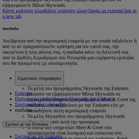
εξαργυρώσετε Μίλια Skywards.
Κάντε κράτηση τώρα
Κάντε κράτηση τώρα Opens an external link in
a new tab
marhaba
Ανεξάρτητα από την αεροπορική εταιρεία με την οποία ταξιδεύετε ή
από το αν πραγματοποιείτε κράτηση για τον εαυτό σας, την
οικογένεια ή τους φίλους σας, η marhaba κάνει τη διέλευσή σας
από το Διεθνές Αεροδρόμιο του Ντουμπάι μια ευχάριστη εμπειρία
που θα προσμένετε με ανυπομονησία.
Σημαντικές πληροφορίες
Τα μέλη του προγράμματος Skywards της Emirates
Emirates
μπορούν να εξαργυρώνουν Μίλια Skywards σε
Πρόγραμμα επιβράβευσης Skywards της Emirates
επιλεγμένες υπηρεσίες αεροδρομίου Meet & Greet της
Συνεργαζόμενες εταιρείες
marhaba, είτε ταξιδεύουν με την Emirates είτε με
marhaba
οποιαδήποτε άλλη αεροπορική εταιρεία.
Τα μέλη Skysurfers του προγράμματος Skywards
εξαιρούνται από αυτή την προσφορά.
Σχετικά με την Emirates
Η λίστα των υπηρεσιών Meet & Greet που
προσφέρονται είναι δυναμική και υπόκειται στη
Σχετικά με την Emirates
διαθεσιμότητα κατά τη στιγμή της κράτησης. Κατά