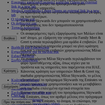
Ευκαιρίες καριέρας
Ευκαιρίες καριέρας Opens an external
διαστήματα, μπορεί να προσφέρονται μόνο
link in a new tab
επιλεγμένες υπηρεσίες.
Media Centre
Media Centre Opens an external link in a new
Οι κρατήσεις πρέπει να γίνονται τουλάχιστον 24 ώρες
tab
εκ των προτέρων.
Ο πλανήτης μας
Τα Μίλια Skywards δεν μπορούν να χρησιμοποιηθούν
Οι άνθρωποί μας
για κρατήσεις που δεν πραγματοποιούνται
Τοπικές κοινότητες
ηλεκτρονικά.
Οι αναφερόμενες τιμές εξαργύρωσης των Μιλίων είναι
κατ' άτομο, με εξαίρεση την υπηρεσία Family Meet &
Βοήθεια
Greet η οποία περιλαμβάνει μια ομάδα 4 επιβατών. Για
τη συγκεκριμένη υπηρεσία μπορεί να γίνει κράτηση
Βοήθεια και Επικοινωνία
έως και 5 επιπλέον επιβατών χρησιμοποιώντας Μίλια
Ενημερώσεις για τα ταξίδια σας
Skywards.
Ειδική βοήθεια
Τα αναφερόμενα Μίλια Skywards περιλαμβάνουν τον
Συχνές ερωτήσεις
φόρο προστιθέμενης αξίας, όπως ισχύει για τα
προϊόντα και τις υπηρεσίες που παρέχονται στα ΗΑΕ.
Κράτηση
Κάνοντας κράτηση των υπηρεσιών Meet & Greet της
marhaba χρησιμοποιώντας Μίλια Skywards, το μέλος
εξουσιοδοτεί το πρόγραμμα Skywards της Emirates να
Κράτηση πτήσεων
συγκεντρώσει, να χρησιμοποιήσει και να μεταβιβάσει
Ταξιδιωτικές υπηρεσίες
Διαχείριση
στη marhaba επιλεγμένα σχετικά στοιχεία που
Μετακινήσεις
βρίσκονται στην κατοχή του προγράμματος Skywards
Σχεδιάζοντας το ταξίδι σας
Check-in
της Emirates, όπως τον αριθμό μέλους στο πρόγραμμα
Διαχείριση κράτησης
Skywards της Emirates, το όνομα, το επώνυμο, την
Πριν την πτήση σας
Μεταφορά με προσωπικό οδηγό