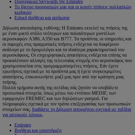
Πρόγραμμα Skywards της Emirates
Το δίκτυο προορισμών μας και οι κοινές πτήσεις πολλαπλών
κωδικών
Ειδική βοήθεια και αιτήματα
Δήλωση αποποίησης ευθύνης: Η Emirates εκτελεί τις πτήσεις της
με έναν μικτό στόλο νεότερων και παλαιότερων μοντέλων
αεροσκαφών A380, A350 και B777. Τα προϊόντα, οι υπηρεσίες και
οι παροχές στις πραγματικές πτήσεις ενδέχεται να διαφέρουν
ανάλογα με το δρομολόγιο και τα ιδιαίτερα χαρακτηριστικά του
αεροσκάφους. Οι επιχειρησιακές απαιτήσεις ενδέχεται επίσης να
προκαλέσουν αλλαγές της τελευταίας στιγμής στο αεροσκάφος που
χρησιμοποιείται στις προγραμματισμένες πτήσεις. Εάν έχετε
ερωτήσεις σχετικά με τα προϊόντα μας ή έχετε συγκεκριμένες
απαιτήσεις, επικοινωνήστε μαζί μας πριν από την κράτηση μιας
πτήσης.
Πολλά τμήματα αυτής της σελίδας σάς ζητούν να υποβάλετε
προσωπικά στοιχεία, όπως μέσω του εντύπου MEDIF, των
εφαρμογών FREMEC και των δηλώσεων γιατρού. Για
πληροφορίες σχετικά με τον τρόπο επεξεργασίας των προσωπικών
στοιχείων σας,
διαβάστε τη Δήλωση απορρήτου σχετικά με ταξίδια
για ιατρικούς λόγους
.
Emirates
Βοήθεια και υποστήριξη