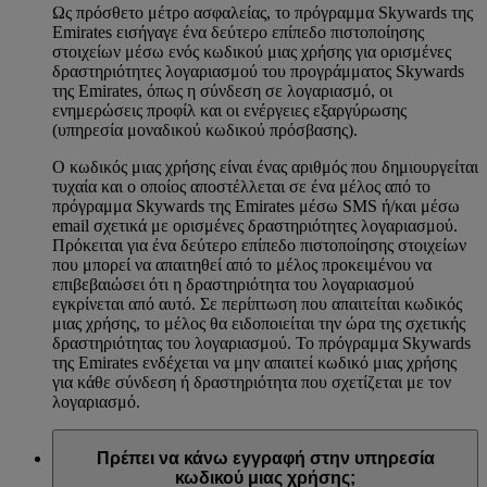
Ως πρόσθετο μέτρο ασφαλείας, το πρόγραμμα Skywards της
Emirates εισήγαγε ένα δεύτερο επίπεδο πιστοποίησης
στοιχείων μέσω ενός κωδικού μιας χρήσης για ορισμένες
δραστηριότητες λογαριασμού του προγράμματος Skywards
της Emirates, όπως η σύνδεση σε λογαριασμό, οι
ενημερώσεις προφίλ και οι ενέργειες εξαργύρωσης
(υπηρεσία μοναδικού κωδικού πρόσβασης).
Ο κωδικός μιας χρήσης είναι ένας αριθμός που δημιουργείται
τυχαία και ο οποίος αποστέλλεται σε ένα μέλος από το
πρόγραμμα Skywards της Emirates μέσω SMS ή/και μέσω
email σχετικά με ορισμένες δραστηριότητες λογαριασμού.
Πρόκειται για ένα δεύτερο επίπεδο πιστοποίησης στοιχείων
που μπορεί να απαιτηθεί από το μέλος προκειμένου να
επιβεβαιώσει ότι η δραστηριότητα του λογαριασμού
εγκρίνεται από αυτό. Σε περίπτωση που απαιτείται κωδικός
μιας χρήσης, το μέλος θα ειδοποιείται την ώρα της σχετικής
δραστηριότητας του λογαριασμού. Το πρόγραμμα Skywards
της Emirates ενδέχεται να μην απαιτεί κωδικό μιας χρήσης
για κάθε σύνδεση ή δραστηριότητα που σχετίζεται με τον
λογαριασμό.
Πρέπει να κάνω εγγραφή στην υπηρεσία
κωδικού μιας χρήσης;