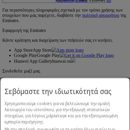
Ενημερώσεις του προγράμματος Emirates Skywards
Για περισσότερες πληροφορίες σχετικά με τον τρόπο χρήσης των
στοιχείων που μας παρέχετε, διαβάστε την
πολιτική απορρήτου
της
Emirates.
Εφαρμογή της Emirates
Κάντε κράτηση και διαχείριση των πτήσεών σας εν κινήσει.
App Store
App Store
Google Play
Google Play
Huawei App Gallery
huawai os
Συνδεθείτε μαζί μας
Μοιραστείτε την εμπειρία σας με την Emirates.
Σεβόμαστε την ιδιωτικότητά σας
Χρησιμοποιούμε cookies για να βελτιώνουμε την ομαλή
λειτουργία του ιστοτόπου, για την εξαγωγή στατιστικών
στοιχείων, για λόγους μάρκετινγκ και για την εξατομικευμένη
εμπειρία περιήγησης.
Με την αποδοχή, συμφωνείτε με τη χρήση όλων αυτών των