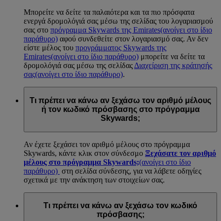
Μπορείτε να δείτε τα παλαιότερα και τα πιο πρόσφατα
ενεργά δρομολόγιά σας μέσω της σελίδας του λογαριασμού
σας στο
πρόγραμμα Skywards της Emirates
(ανοίγει στο ίδιο
παράθυρο)
αφού συνδεθείτε στον λογαριασμό σας. Αν δεν
είστε μέλος του
προγράμματος Skywards της
Emirates
(ανοίγει στο ίδιο παράθυρο)
μπορείτε να δείτε τα
δρομολόγιά σας μέσω της σελίδας
Διαχείριση της κράτησής
σας
(ανοίγει στο ίδιο παράθυρο)
.
Τι πρέπει να κάνω αν ξεχάσω τον αριθμό μέλους
ή τον κωδικό πρόσβασης στο πρόγραμμα
Skywards;
Αν έχετε ξεχάσει τον αριθμό μέλους στο πρόγραμμα
Skywards, κάντε κλικ στον σύνδεσμο
Ξεχάσατε τον αριθμό
μέλους στο πρόγραμμα Skywards;
(ανοίγει στο ίδιο
παράθυρο)
στη σελίδα σύνδεσης, για να λάβετε οδηγίες
σχετικά με την ανάκτηση των στοιχείων σας.
Τι πρέπει να κάνω αν ξεχάσω τον κωδικό
πρόσβασης;