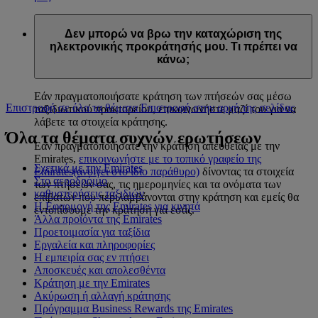
Δεν μπορώ να βρω την καταχώριση της
ηλεκτρονικής προκράτησής μου. Τι πρέπει να
κάνω;
Εάν πραγματοποιήσατε κράτηση των πτήσεών σας μέσω
Επιστροφή σε όλα τα θέματα
Επιστροφή στην αρχή της σελίδας
ταξιδιωτικού πρακτορείου, επικοινωνήστε μαζί του για να
λάβετε τα στοιχεία κράτησης.
Όλα τα θέματα συχνών ερωτήσεων
Εάν πραγματοποιήσατε την κράτηση απευθείας με την
Emirates,
επικοινωνήστε με το τοπικό γραφείο της
Σχετικά με την Emirates
Emirates
(ανοίγει στο ίδιο παράθυρο)
δίνοντας τα στοιχεία
Στο αεροδρόμιο
των πτήσεών σας, τις ημερομηνίες και τα ονόματα των
καθυστερήσεις ταξιδιών
επιβατών που περιλαμβάνονται στην κράτηση και εμείς θα
Η Εφαρμογή της Emirates για κινητά
εντοπίσουμε την κράτηση για εσάς.
Άλλα προϊόντα της Emirates
Προετοιμασία για ταξίδια
Εργαλεία και πληροφορίες
Η εμπειρία σας εν πτήσει
Αποσκευές και απολεσθέντα
Κράτηση με την Emirates
Ακύρωση ή αλλαγή κράτησης
Πρόγραμμα Business Rewards της Emirates