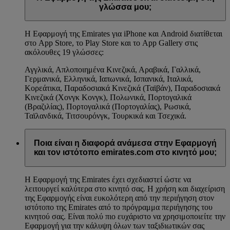
γλώσσα μου;
Η Εφαρμογή της Emirates για iPhone και Android διατίθεται
στο App Store, το Play Store και το App Gallery στις
ακόλουθες 19 γλώσσες:
Αγγλικά, Απλοποιημένα Κινεζικά, Αραβικά, Γαλλικά,
Γερμανικά, Ελληνικά, Ιαπωνικά, Ισπανικά, Ιταλικά,
Κορεάτικα, Παραδοσιακά Κινεζικά (Ταϊβάν), Παραδοσιακά
Κινεζικά (Χονγκ Κονγκ), Πολωνικά, Πορτογαλικά
(Βραζιλίας), Πορτογαλικά (Πορτογαλίας), Ρωσικά,
Ταϊλανδικά, Τιτσουρόνγκ, Τουρκικά και Τσεχικά.
Ποια είναι η διαφορά ανάμεσα στην Εφαρμογή
και τον ιστότοπο emirates.com στο κινητό μου;
Η Εφαρμογή της Emirates έχει σχεδιαστεί ώστε να
λειτουργεί καλύτερα στο κινητό σας. Η χρήση και διαχείριση
της Εφαρμογής είναι ευκολότερη από την περιήγηση στον
ιστότοπο της Emirates από το πρόγραμμα περιήγησης του
κινητού σας. Είναι πολύ πιο ευχάριστο να χρησιμοποιείτε την
Εφαρμογή για την κάλυψη όλων των ταξιδιωτικών σας