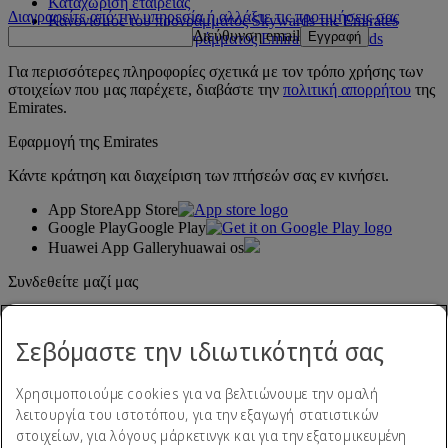
Καταχώριση εταιρείας
Διαγραφείτε από την υπηρεσία ή αλλάξτε τις προτιμήσεις σας
Κανονισμός του προγράμματος Skywards της Emirates
Διεύθυνση email
Εγγραφή
Ενημερώσεις του προγράμματος Emirates Skywards
Για περισσότερες πληροφορίες σχετικά με τον τρόπο χρήσης των
στοιχείων που μας παρέχετε, διαβάστε την
πολιτική απορρήτου
της
Emirates.
Εφαρμογή της Emirates
Κάντε κράτηση και διαχείριση των πτήσεών σας εν κινήσει.
App Store
App Store
Google Play
Google Play
Huawei App Gallery
huawai os
Συνδεθείτε μαζί μας
Μοιραστείτε την εμπειρία σας με την Emirates.
Σεβόμαστε την ιδιωτικότητά σας
Χρησιμοποιούμε cookies για να βελτιώνουμε την ομαλή
λειτουργία του ιστοτόπου, για την εξαγωγή στατιστικών
στοιχείων, για λόγους μάρκετινγκ και για την εξατομικευμένη