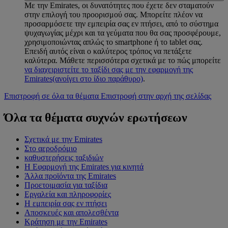
Με την Emirates, οι δυνατότητες που έχετε δεν σταματούν
στην επιλογή του προορισμού σας. Μπορείτε πλέον να
προσαρμόσετε την εμπειρία σας εν πτήσει, από το σύστημα
ψυχαγωγίας μέχρι και τα γεύματα που θα σας προσφέρουμε,
χρησιμοποιώντας απλώς το smartphone ή το tablet σας.
Επειδή αυτός είναι ο καλύτερος τρόπος να πετάξετε
καλύτερα. Μάθετε περισσότερα σχετικά με το πώς μπορείτε
να διαχειριστείτε το ταξίδι σας με την εφαρμογή της
Emirates
(ανοίγει στο ίδιο παράθυρο)
.
Επιστροφή σε όλα τα θέματα
Επιστροφή στην αρχή της σελίδας
Όλα τα θέματα συχνών ερωτήσεων
Σχετικά με την Emirates
Στο αεροδρόμιο
καθυστερήσεις ταξιδιών
Η Εφαρμογή της Emirates για κινητά
Άλλα προϊόντα της Emirates
Προετοιμασία για ταξίδια
Εργαλεία και πληροφορίες
Η εμπειρία σας εν πτήσει
Αποσκευές και απολεσθέντα
Κράτηση με την Emirates