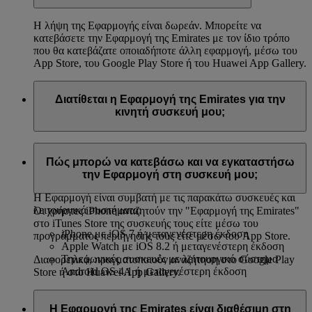
Η λήψη της Εφαρμογής είναι δωρεάν. Μπορείτε να
κατεβάσετε την Εφαρμογή της Emirates με τον ίδιο τρόπο
που θα κατεβάζατε οποιαδήποτε άλλη εφαρμογή, μέσω του
App Store, του Google Play Store ή του Huawei App Gallery.
Διατίθεται η Εφαρμογή της Emirates για την
κινητή συσκευή μου;
Μπορείτε να κατεβάσετε την Εφαρμογή σε τηλέφωνα iPhone
και Android, μέσω του App Store, του Google Play Store ή
Πώς μπορώ να κατεβάσω και να εγκαταστήσω
του Huawei App Gallery.
την Εφαρμογή στη συσκευή μου;
Η Εφαρμογή είναι συμβατή με τις παρακάτω συσκευές και
λειτουργικά συστήματα:
Οι χρήστες iPhone αναζητούν την "Εφαρμογή της Emirates"
στο iTunes Store της συσκευής τους είτε μέσω του
iPhone με iOS 7 ή μεταγενέστερη έκδοση
προγράμματος περιήγησής τους είτε μέσω του App Store.
Apple Watch με iOS 8.2 ή μεταγενέστερη έκδοση
Τηλεφωνικές συσκευές με λειτουργικό σύστημα
Διαφορετικά, πραγματοποιούν αναζήτηση στο Google Play
Android OS 4.1 ή μεταγενέστερη έκδοση
Store ή στο Huawei App Gallery.
Η Εφαρμογή της Emirates είναι διαθέσιμη στη