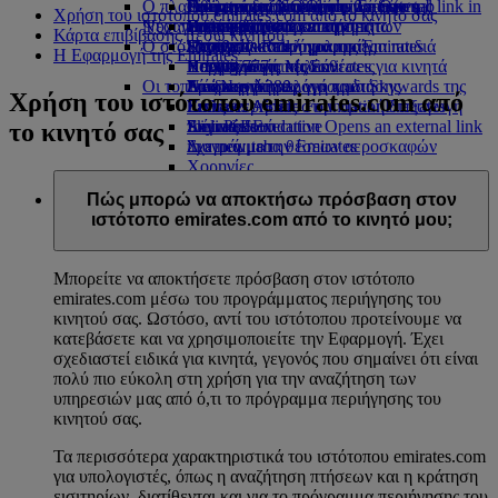
Ο πλανήτης μας
στο αεροδρόμιο Opens an external link in
Γεύματα στην Οικονομική Θέση
Συλλογή αφορολογήτων ειδών της
Γεύματα για παιδιά και βρέφη
Αθήνα προς Ντουμπάι
Opens an external link in a new tab
Προσιτά ταξίδια με την Emirates
Emirates
Χρήση του ιστότοπου emirates.com από το κινητό σας
Ψυχαγωγία για παιδιά
Νέοι προορισμοί
a new tab
Ποτά και αναψυκτικά
Emirates
Βιωσιμότητα δραστηριοτήτων
Συνεργαζόμενες εταιρείες
Ειδική βοήθεια και αιτήματα
Η εμπειρία σας εν πτήσει
Κάρτα επιβίβασης μέσω κινητού
Ο στόλος μας
Επίσημο κατάστημα της Emirates
Ψυχαγωγικό πρόγραμμα για παιδιά
Περιβαλλοντική πολιτική
Ελσίνκι
Skywards Rail
Εργαλεία και πληροφορίες
Η Εφαρμογή της Emirates
Boeing 777
Παιχνίδια για παιδιά
Περιβαλλοντικές εκθέσεις
Χανγκτσόου
Υπολογιστής Μιλίων
Η Εφαρμογή της Emirates για κινητά
Οι τοπικές κοινότητες
Emirates A380
Δραστηριότητες για παιδιά
Ντα Νανγκ
Σύνδεση στο πρόγραμμα Skywards της
Ακύρωση ή αλλαγή κράτησης
Χρήση του ιστότοπου emirates.com από
Emirates A350
Emirates Airline Foundation
Σεντζέν
Emirates
Καθυστερήσεις στην ομαλή διεξαγωγή
Emirates
Emirates Executive
Airline Foundation Opens an external link
Σιέμ Ρίεπ
Skywards+
του ταξιδιού
το κινητό σας
Διαγράμματα θέσεων αεροσκαφών
in a new tab
Σχετικά με την Emirates
Χορηγίες
Πώς μπορώ να αποκτήσω πρόσβαση στον
ιστότοπο emirates.com από το κινητό μου;
Μπορείτε να αποκτήσετε πρόσβαση στον ιστότοπο
emirates.com μέσω του προγράμματος περιήγησης του
κινητού σας. Ωστόσο, αντί του ιστότοπου προτείνουμε να
κατεβάσετε και να χρησιμοποιείτε την Εφαρμογή. Έχει
σχεδιαστεί ειδικά για κινητά, γεγονός που σημαίνει ότι είναι
πολύ πιο εύκολη στη χρήση για την αναζήτηση των
υπηρεσιών μας από ό,τι το πρόγραμμα περιήγησης του
κινητού σας.
Τα περισσότερα χαρακτηριστικά του ιστότοπου emirates.com
για υπολογιστές, όπως η αναζήτηση πτήσεων και η κράτηση
εισιτηρίων, διατίθενται και για το πρόγραμμα περιήγησης του