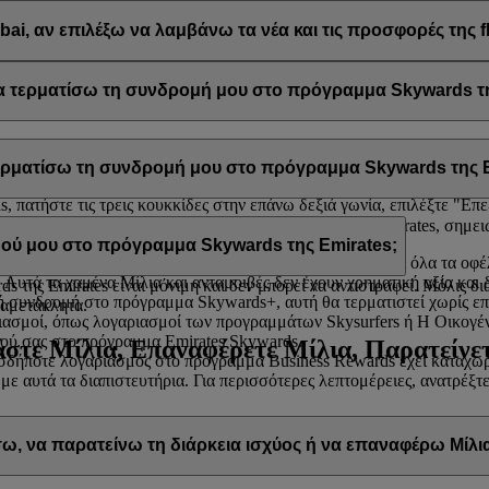
μπεριλαμβανομένων των προωθητικών ενεργειών από τη flydubai και τη
ai, αν επιλέξω να λαμβάνω τα νέα και τις προσφορές της f
ail σας προκειμένου να λαμβάνετε τέτοιου είδους ενημερωτικά δελτία
ai
.
 τερματίσω τη συνδρομή μου στο πρόγραμμα Skywards τη
ε τη συνδρομή σας στο πρόγραμμα Skywards της Emirates ανά πάσα στ
τερματίσω τη συνδρομή μου στο πρόγραμμα Skywards της E
ίλ σας, επιλέξτε
Διαχείριση του λογαριασμού μου
και θα βρείτε την ε
 πατήστε τις τρεις κουκκίδες στην επάνω δεξιά γωνία, επιλέξτε "Επε
ίσετε τη συνδρομή σας στο πρόγραμμα Skywards της Emirates, σημει
α σας βοηθήσουν.
ού μου στο πρόγραμμα Skywards της Emirates;
 αχρησιμοποίητα Μίλια και οι ανταμοιβές σας, καθώς και όλα τα οφέ
 Αυτά τα χαμένα Μίλια και ανταμοιβές δεν έχουν χρηματική αξία και
 της Emirates είναι μόνιμη και δεν μπορεί να αντιστραφεί. Μόλις δ
 συνδρομή στο πρόγραμμα Skywards+, αυτή θα τερματιστεί χωρίς ε
 αμετάκλητα.
ασμοί, όπως λογαριασμοί των προγραμμάτων Skysurfers ή Η Οικογένει
ού σας στο πρόγραμμα Emirates Skywards.
στε Μίλια, Επαναφέρετε Μίλια, Παρατείνετ
δήποτε λογαριασμός στο πρόγραμμα Business Rewards έχει καταχωρι
 με αυτά τα διαπιστευτήρια. Για περισσότερες λεπτομέρειες, ανατρέξ
, να παρατείνω τη διάρκεια ισχύος ή να επαναφέρω Μίλι