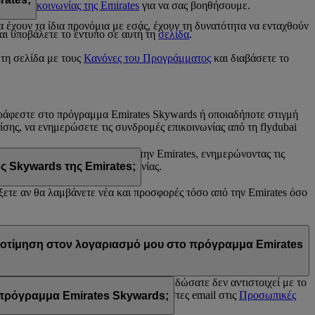
ντρο επικοινωνίας της Emirates
για να σας βοηθήσουμε.
s
έχουν τα ίδια προνόμια με εσάς, έχουν τη δυνατότητα να ενταχθούν
αι υποβάλετε το έντυπο σε αυτή τη
σελίδα
.
 τη σελίδα με τους
Κανόνες του Προγράμματος
και διαβάσετε το
γγράφεστε στο πρόγραμμα Emirates Skywards ή οποιαδήποτε στιγμή
πίσης, να ενημερώσετε τις συνδρομές επικοινωνίας από τη flydubai
άνετε από τη flydubai ή/και την Emirates, ενημερώνοντας τις
e Chat ή του Κέντρου επικοινωνίας.
ς Skywards της Emirates;
έξετε αν θα λαμβάνετε νέα και προσφορές τόσο από την Emirates όσο
tes, του προγράμματος Skywards της Emirates ή/και της flydubai. Οι
προτίμηση στον λογαριασμό μου στο πρόγραμμα Emirates
rates Skywards ή γιατί το όνομα που δώσατε δεν αντιστοιχεί με το
 και ενημερώστε τις εγγραφές σε λίστες email στις
Προσωπικές
ο πρόγραμμα Emirates Skywards;