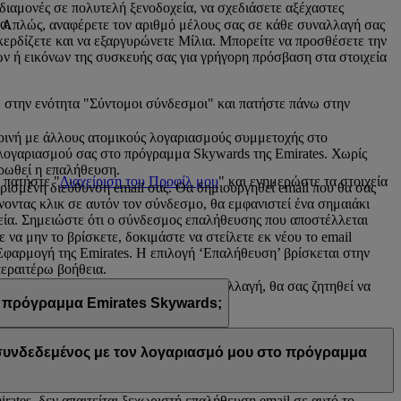
 διαμονές σε πολυτελή ξενοδοχεία, να σχεδιάσετε αξέχαστες
α.
. Απλώς, αναφέρετε τον αριθμό μέλους σας σε κάθε συναλλαγή σας
α κερδίζετε και να εξαργυρώνετε Μίλια. Μπορείτε να προσθέσετε την
ν ή εικόνων της συσκευής σας για γρήγορη πρόσβαση στα στοιχεία
 στην ενότητα "Σύντομοι σύνδεσμοι" και πατήστε πάνω στην
 κοινή με άλλους ατομικούς λογαριασμούς συμμετοχής στο
 λογαριασμού σας στο πρόγραμμα Skywards της Emirates. Χωρίς
ηρωθεί η επαλήθευση.
 πατήστε "
Διαχείριση του Προφίλ μου
" και ενημερώστε τα στοιχεία
ρισμένη διεύθυνση email σας. Θα δημιουργηθεί email που θα σας
νοντας κλικ σε αυτόν τον σύνδεσμο, θα εμφανιστεί ένα σημαιάκι
εία. Σημειώστε ότι ο σύνδεσμος επαλήθευσης που αποστέλλεται
να μην το βρίσκετε, δοκιμάστε να στείλετε εκ νέου το email
φαρμογή της Emirates. Η επιλογή ‘Επαλήθευση’ βρίσκεται στην
περαιτέρω βοήθεια.
σης email σας. Μόλις κάνετε αυτή την αλλαγή, θα σας ζητηθεί να
 πρόγραμμα Emirates Skywards;
η email σας χρησιμοποιείται από κοινού με άλλα μέλη του
α προχωρήσετε στην επαλήθευση.
Επικοινωνήστε μαζί μας
για
ι συνδεδεμένος με τον λογαριασμό μου στο πρόγραμμα
ates, δεν απαιτείται ξεχωριστή επαλήθευση email σε αυτό το