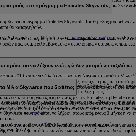
ου είναι καταχωρισμένη στον λογαριασμό σας στο πρόγραμμα Skywards
ριασμούς στο πρόγραμμα Emirates Skywards;
ασμών στο πρόγραμμα Emirates Skywards. Κάθε μέλος μπορεί να έχε
οιποι θα καταργηθούν.
ό να διατηρήσετε, μη διστάσετε να
επικοινωνήσετε μαζί μας
και θα χα
ε ως μέλος του προγράμματος Skywards της Emirates. Μπορείτε να κερ
ιρειών μας, συμπεριλαμβανομένων αεροπορικών εταιρειών, τραπεζών
ία απόκτησής τους. Στη διάρκεια του ημερολογιακού έτους που πρόκε
τω πρόκειται να λήξουν ενώ εγώ δεν μπορώ να ταξιδέψω;
νιο του 2019 και τα γενέθλιά σας είναι τον Αύγουστο, αυτά τα Μίλια
 τα Μίλια Skywards σε ανταμοιβές στα ξενοδοχεία μας, σε καταστήματα
α πρόκειται να λήξουν μέσα στους επόμενους δώδεκα (12) μήνες, μπ
όμενων εταιρειών μας στις οποίες μπορείτε να αξιοποιήσετε στο έπα
 Μίλια Skywards που διαθέτω;
η όταν τα Μίλια Skywards πλησιάζουν στη λήξη τους.
α κάνετε κράτηση για τις πτήσεις σας με την Emirates, τη flydubai και
ρόκειται να λήξουν μέσα στους επόμενους τρεις (3) μήνες, μπορείτε 
πορείτε να εξαργυρώσετε Μίλια Skywards σε πτήσεις της Emirates, 
ης. Εάν διαθέτετε Μίλια Skywards που έχουν λήξει εντός των τελευτα
ζόμενα ξενοδοχεία, καταστήματα λιανικής και εταιρείες lifestyle. Γ
ισκεφτείτε αυτή
τη σελίδα
.
ίων Skywards που πρόκειται να λήξουν στους επόμενους 3 μήνες ή να 
οφορίες.
γορα αν έχετε αρκετά Μίλια Skywards για να τα εξαργυρώσετε σε μι
 αγορά ανταμοιβών, τα Μίλια Αναβάθμισης συγκεντρώνονται για να σ
τούμενων Μιλίων.
ι της flydubai ή με πτήσεις κοινών κωδικών που φέρουν κωδικό πτήσης