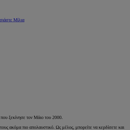
σιάστε Μίλια
 που ξεκίνησε τον Μάιο του 2000.
 τους ακόμα πιο απολαυστικό. Ως μέλος, μπορείτε να κερδίσετε και