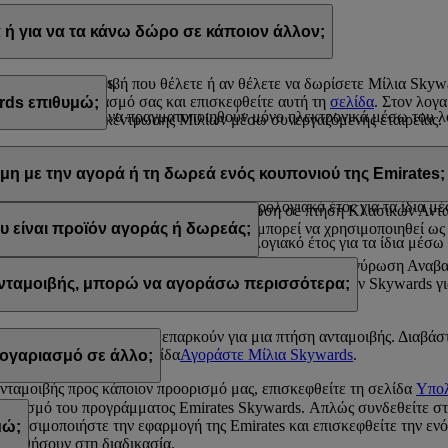
α Skywards με τους εξής τρόπους:
ή για να τα κάνω δώρο σε κάποιον άλλον;
s.com, ή
ρίων της Emirates.
λίσετε την ανταμοιβή που θέλετε ή αν θέλετε να δωρίσετε Μίλια Sky
ίτε στον λογαριασμό σας και επισκεφθείτε αυτή τη
σελίδα
. Στον λογ
rds επιθυμώ;
kywards
μπορούν να πραγματοποιηθούν μόνο ηλεκτρονικά μέσω του λο
ραστηριότητα συγκέντρωσης Μιλίων μέσω συνεργαζόμενης εταιρείας.
και 200.000 Μίλια Skywards σε ένα ημερολογιακό έτος.
 κάνετε δώρο σε κάποιον άλλον σε πακέτα των 1.000 Μιλίων. Το κατώ
 100.000 Μίλια Skywards σε ένα ημερολογιακό έτος.
μη με την αγορά ή τη δωρεά ενός κουπονιού της Emirates;
 Μίλια Skywards ανά συναλλαγή, με κόστος 30 δολαρίων ΗΠΑ για κά
και 200.000 Μίλια Skywards σε ένα ημερολογιακό έτος για τα ίδια μ
πορούν να χρησιμοποιηθούν για εξαργύρωση σε πτήση Κλασικών Ανταμ
 που είναι προϊόν αγοράς ή δωρεάς δεν μπορεί να χρησιμοποιηθεί ως 
υ είναι προϊόν αγοράς ή δωρεάς;
ι 100.000 Μίλια Skywards σε ένα ημερολογιακό έτος για τα ίδια μέσ
ξαργυρωθούν σε πτήσεις Κλασικών Ανταμοιβών και εξαργύρωση Αναβα
es, σας ενθαρρύνουμε να ελέγξετε τις απαιτήσεις Μιλίων Skywards γι
 ανταμοιβής, μπορώ να αγοράσω περισσότερα;
 αυτά που διαθέτετε δεν επαρκούν για μια πτήση ανταμοιβής. Διαβάσ
 και επισκεφθείτε τη σελίδα
Αγοράστε Μίλια Skywards
.
ογαριασμό σε άλλο;
ανταμοιβής προς κάποιον προορισμό μας, επισκεφθείτε τη σελίδα
Υπολ
γαριασμό του προγράμματος Emirates Skywards. Απλώς συνδεθείτε σ
 χρησιμοποιήστε την εφαρμογή της Emirates και επισκεφθείτε την ενό
μώ;
 βοηθήσουν στη διαδικασία.