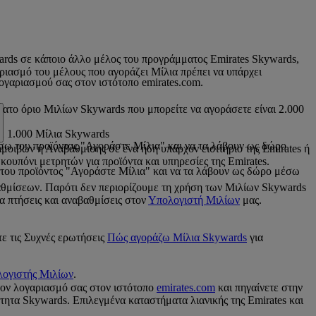
wards σε κάποιο άλλο μέλος του προγράμματος Emirates Skywards,
αριασμό του μέλους που αγοράζει Μίλια πρέπει να υπάρχει
γαριασμού σας στον ιστότοπο emirates.com.
τατο όριο Μιλίων Skywards που μπορείτε να αγοράσετε είναι 2.000
θε 1.000 Μίλια Skywards
έσω του προϊόντος "Αγοράστε Μίλια" και να τα λάβουν ως δώρο
οιβών ή Αναβάθμισης σε ένα ήδη υπάρχον εισιτήριο της Emirates ή
κουπόνι μετρητών για προϊόντα και υπηρεσίες της Emirates.
ω του προϊόντος "Αγοράστε Μίλια" και να τα λάβουν ως δώρο μέσω
θμίσεων. Παρότι δεν περιορίζουμε τη χρήση των Μιλίων Skywards
α πτήσεις και αναβαθμίσεις στον
Υπολογιστή Μιλίων
μας.
τε τις Συχνές ερωτήσεις
Πώς αγοράζω Μίλια Skywards
για
ογιστής Μιλίων
.
τον λογαριασμό σας στον ιστότοπο
emirates.com
και πηγαίνετε στην
τητα Skywards. Επιλεγμένα καταστήματα λιανικής της Emirates και