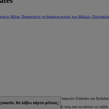
ates
έρετε Μίλια, Παρατείνετε τη διάρκεια ισχύος των Μιλίων, Πολλαπλα
μμα επιβράβευσης των αεροπορικών εταιρειών Emirates και flydubai
ywards, θα λάβω κάρτα μέλους;
εδιασμένων να ταιριάζουν στο lifestyle τους και να κάνουν το ταξίδι