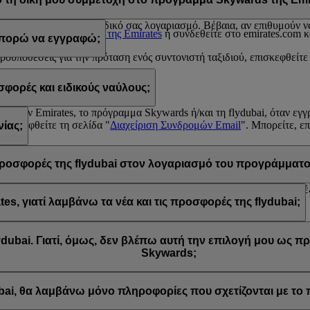
 σε κάποια από τις παραπάνω περιπτώσεις, επικοινωνήστε με κάποιο
Κέ
υ σχετίζονται με τη συμμετοχή του στο πρόγραμμα Emirates Skyward
υ απορρέουν από τον δικό σας λογαριασμό. Βέβαια, αν επιθυμούν να 
 το
Κέντρο επικοινωνίας της Emirates
ή συνδεθείτε στο emirates.com κ
 μπορώ να εγγραφώ;
προϋποθέσεις για την πρόταση ενός συντονιστή ταξιδιού, επισκεφθείτε
ορές και ειδικούς ναύλους;
rds
από την Emirates, το πρόγραμμα Skywards ή/και τη flydubai, όταν ε
επισκεφθείτε τη σελίδα "
Διαχείριση Συνδρομών Email
". Μπορείτε, ε
ίας;
έσμου "Απεγγραφή" που βρίσκεται στο κάτω μέρος των email που λαμβ
wards ή επικοινωνώντας με την Emirates ή τη flydubai μέσω του Liv
ς προσφορές της flydubai στον λογαριασμό του προγράμματο
τών για την Emirates και την flydubai, και συνεπώς μπορείτε να επιλ
, γιατί λαμβάνω τα νέα και τις προσφορές της flydubai;
ίχατε την επιλογή να εγγραφείτε στα νέα και τις προσφορές της Emira
dubai. Γιατί, όμως, δεν βλέπω αυτή την επιλογή μου ως 
Skywards;
 είναι συνδεδεμένη με πολλούς αριθμούς μελών του προγράμματος Emi
. Συνδεθείτε στον λογαριασμό σας στο πρόγραμμα Emirates Skywards
ubai, θα λαμβάνω μόνο πληροφορίες που σχετίζονται με τ