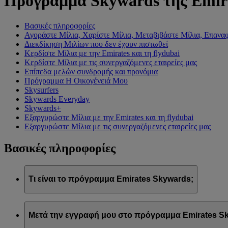
Πρόγραμμα Skywards της Emir
Βασικές πληροφορίες
Αγοράστε Μίλια, Χαρίστε Μίλια, Μεταβιβάστε Μίλια, Επαναφ
Διεκδίκηση Μιλίων που δεν έχουν πιστωθεί
Κερδίστε Μίλια με την Emirates και τη flydubai
Κερδίστε Μίλια με τις συνεργαζόμενες εταιρείες μας
Επίπεδα μελών συνδρομής και προνόμια
Πρόγραμμα Η Οικογένειά Μου
Skysurfers
Skywards Everyday
Skywards+
Εξαργυρώστε Μίλια με την Emirates και τη flydubai
Εξαργυρώστε Μίλια με τις συνεργαζόμενες εταιρείες μας
Βασικές πληροφορίες
Τι είναι το πρόγραμμα Emirates Skywards;
Το πρόγραμμα Emirates Skywards είναι το βραβευμένο πρόγρα
Μετά την εγγραφή μου στο πρόγραμμα Emirates Sk
Προσφέρει στα μέλη του μια σειρά προνομίων και εμπειριών σχ