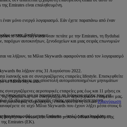
 της Emirates είναι επαληθευμένη.
ι έναν μόνο ενεργό λογαριασμό. Εάν έχετε παραπάνω από έναν
ρούμε να σας βοηθήσουμε.
δίσετε Μίλια Skywards όταν πετάτε με την Emirates, τη flydubai
, παρόχων αυτοκινήτων, ξενοδοχείων και μιας σειράς επωνυμιών
ιται να λήξουν, τα Μίλια Skywards αφαιρούνται από τον λογαριασμό
 Skywards θα λήξουν στις 31 Αυγούστου 2022.
 λιανικής και σε συνεργαζόμενες εταιρείες lifestyle. Επισκεφθείτε
ορείτε να ρυθμίσετε την αποστολή αυτοματοποιημένων μηνυμάτων
κρο τα Μίλια Skywards.
 τις συνεργαζόμενες αεροπορικές εταιρείες μας έως και 11 μήνες εκ
να πληρώσετε για να παρατείνετε τη διάρκεια ισχύος τους για
της flydubai και των συνεργαζόμενων αεροπορικών εταιρειών μας.
ίων έξι (6) μηνών, μπορείτε επίσης να πληρώσετε για να
ια περισσότερες πληροφορίες, επισκεφθείτε τη σελίδα
Εξαργύρωση
επαναφέρετε σε ισχύ Μίλια Skywards που έχουν λήξει μέσα στους 6
α πτήση ανταμοιβής με την Emirates —απλώς συμπληρώστε τη
ας βοηθήσουν να ανεβείτε επίπεδο μέλους. Μίλια Αναβάθμισης
 της Emirates (EK).