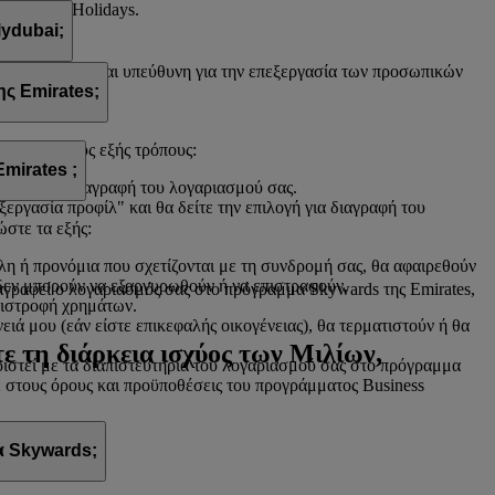
 flydubai Holidays.
lydubai;
. Η flydubai είναι υπεύθυνη για την επεξεργασία των προσωπικών
ς Emirates;
ιγμή με τους εξής τρόπους:
mirates ;
πιλογή για διαγραφή του λογαριασμού σας.
ξεργασία προφίλ" και θα δείτε την επιλογή για διαγραφή του
ώστε τα εξής:
λη ή προνόμια που σχετίζονται με τη συνδρομή σας, θα αφαιρεθούν
 δεν μπορούν να εξαργυρωθούν ή να επιστραφούν.
ιαγραφεί ο λογαριασμός σας στο πρόγραμμα Skywards της Emirates,
πιστροφή χρημάτων.
ά μου (εάν είστε επικεφαλής οικογένειας), θα τερματιστούν ή θα
ε τη διάρκεια ισχύος των Μιλίων,
στεί με τα διαπιστευτήρια του λογαριασμού σας στο πρόγραμμα
τε στους όρους και προϋποθέσεις του προγράμματος Business
α Skywards;