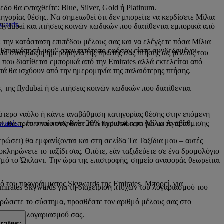
ο θα ενταχθείτε: Blue, Silver, Gold ή Platinum.
ηγορίας θέσης. Να σημειωθεί ότι δεν μπορείτε να κερδίσετε Μίλια
ywards
.
flydubai και πτήσεις κοινών κωδικών που διατίθενται εμπορικά από
 την κατάσταση επιπέδου μέλους σας και να ελέγξετε πόσα Μίλια
Η Επισκόπησή μου" στον ιστότοπο εφόσον είστε συνδεδεμένοι.
ίναι συνήθως η ημερομηνία της πρώτης σας πτήσης ως μέλους του
 που διατίθεται εμπορικά από την Emirates αλλά εκτελείται από
ά θα ισχύουν από την ημερομηνία της παλαιότερης πτήσης.
 της flydubai ή σε πτήσεις κοινών κωδικών που διατίθενται
νώτερο ναύλο ή κάντε αναβάθμιση κατηγορίας θέσης στην επόμενη
wards+
, το οποίο σας δίνει 20% περισσότερα Μίλια Αναβάθμισης
, θα πρέπει να συνδεθείτε στο flydubai.com για να τη δείτε.
ρώσει) θα εμφανίζονται και στη σελίδα Τα Ταξίδια μου – αυτές
λοκληρώνετε το ταξίδι σας. Οπότε, εάν ταξιδεύετε σε ένα δρομολόγιο
ισμό το Ώκλαντ. Την ώρα της επιστροφής, σημείο αναφοράς θεωρείται
ό του προγράμματος Skywards της Emirates. Μπορεί, για
Emirates Skywards για τη διαχείριση πτυχών του λογαριασμού του
ερώσετε το σύστημα, προσθέστε τον αριθμό μέλους σας στο
ασης του λογαριασμού σας.
rates;