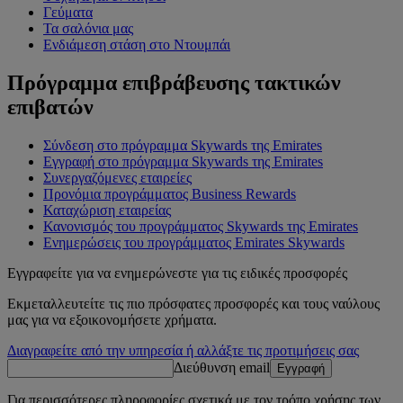
Γεύματα
Τα σαλόνια μας
Ενδιάμεση στάση στο Ντουμπάι
Πρόγραμμα επιβράβευσης τακτικών
επιβατών
Σύνδεση στο πρόγραμμα Skywards της Emirates
Εγγραφή στο πρόγραμμα Skywards της Emirates
Συνεργαζόμενες εταιρείες
Προνόμια προγράμματος Business Rewards
Καταχώριση εταιρείας
Κανονισμός του προγράμματος Skywards της Emirates
Ενημερώσεις του προγράμματος Emirates Skywards
Εγγραφείτε για να ενημερώνεστε για τις ειδικές προσφορές
Εκμεταλλευτείτε τις πιο πρόσφατες προσφορές και τους ναύλους
μας για να εξοικονομήσετε χρήματα.
Διαγραφείτε από την υπηρεσία ή αλλάξτε τις προτιμήσεις σας
Διεύθυνση email
Εγγραφή
Για περισσότερες πληροφορίες σχετικά με τον τρόπο χρήσης των