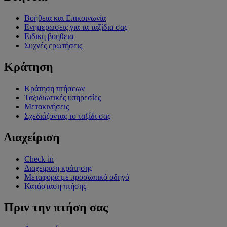
Βοήθεια και Επικοινωνία
Ενημερώσεις για τα ταξίδια σας
Ειδική βοήθεια
Συχνές ερωτήσεις
Κράτηση
Κράτηση πτήσεων
Ταξιδιωτικές υπηρεσίες
Μετακινήσεις
Σχεδιάζοντας το ταξίδι σας
Διαχείριση
Check-in
Διαχείριση κράτησης
Μεταφορά με προσωπικό οδηγό
Κατάσταση πτήσης
Πριν την πτήση σας