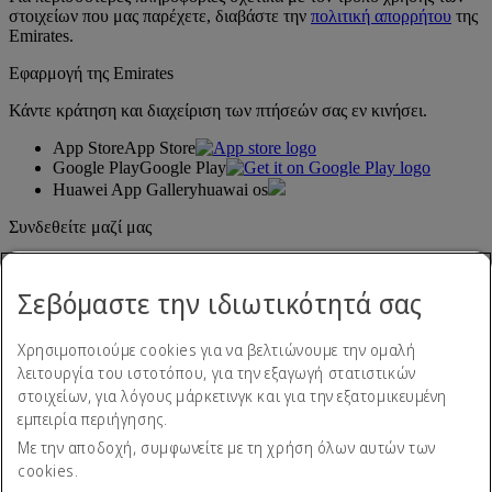
στοιχείων που μας παρέχετε, διαβάστε την
πολιτική απορρήτου
της
Emirates.
Εφαρμογή της Emirates
Κάντε κράτηση και διαχείριση των πτήσεών σας εν κινήσει.
App Store
App Store
Google Play
Google Play
Huawei App Gallery
huawai os
Συνδεθείτε μαζί μας
Μοιραστείτε την εμπειρία σας με την Emirates.
Σεβόμαστε την ιδιωτικότητά σας
Χρησιμοποιούμε cookies για να βελτιώνουμε την ομαλή
λειτουργία του ιστοτόπου, για την εξαγωγή στατιστικών
στοιχείων, για λόγους μάρκετινγκ και για την εξατομικευμένη
εμπειρία περιήγησης.
Με την αποδοχή, συμφωνείτε με τη χρήση όλων αυτών των
Δήλωση προσβασιμότητας
cookies.
Επικοινωνήστε μαζί μας