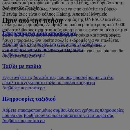
συναρπαστική ιστορία και χαθείτε στο πλήθος, τον θόρυβο και τη
ζωή στη Χο Τσι Μινχ.
Ο σπουδαιότερος, όμως, λόγος για να επισκεφθείτε το βόρειο
Βιετνάμ ίσως είναι ο κόλπος Halong. Αποτελεί Μνημείο
Πριν από την πτήση
Παγκόσμιας Πολιτιστικής Κληρονομιάς της UNESCO και είναι
εκπληκτικής ομορφιάς. Απαρτίζεται από περισσότερους από 3.000
ασβεστολιθικούς σχηματισμούς καρστ που υψώνονται μέσα σε μια
Επιτρεπόμενα όρια αποσκευών
γαλήνια λιμνοθάλασσα, διάσπαρτη με νησάκια και πανέμορφες,
ήσυχες παραλίες. Θα βρείτε πολλές εκδρομές για να επιλέξετε.
Αξιοποιήστε στο έπακρο ένα από τα πιο γενναιόδωρα
Ωστόσο, οι καλύτερες είναι εκείνες που περιλαμβάνουν
επιτρεπόμενα όρια αποσκευών στον κόσμο
διανυκτέρευση πάνω σε πλοιάριο. Πρόκειται για εμπειρία που θα
Διαβάστε περισσότερα
σας μείνει αξέχαστη.
Ταξίδι με παιδιά
Εξερευνήστε τις δυνατότητες που σας προσφέρουμε για ένα
εύκολο και ξέγνοιαστο ταξίδι με παιδιά και βρέφη
Διαβάστε περισσότερα
Πληροφορίες ταξιδιού
Λάβετε επικαιροποιημένες συμβουλές και χρήσιμες πληροφορίες
που θα σας βοηθήσουν να προετοιμαστείτε για το ταξίδι σας
Διαβάστε περισσότερα