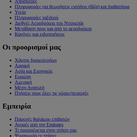
Αποσκευές
Πληροφορίες για θεωρήσεις εισόδου (βίζα) και διαβατήρια
Υγεία
Πληροφορίες ταξιδιού
Διεθνές Αεροδρόμιο του Ντουμπάι
Μετάβαση προς και από το αεροδρόμιο
Κανόνες και ειδοποιήσεις
Οι προορισμοί μας
Χάρτης δρομολογίων
Αφρική
Ασία και Ειρηνικός
Ευρώπη
Αμερική
Μέση Ανατολή
Πτήσεις προς όλες τις χώρες/περιοχές
Εμπειρία
Παροχές θαλάμου επιβατών
Αγορές από την Emirates
Τι προσφέρεται στην πτήση σας
Ψυχαγωγία εν πτήσει