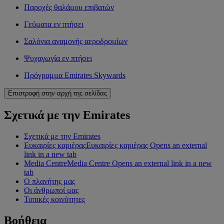
Παροχές θαλάμου επιβατών
Γεύματα εν πτήσει
Σαλόνια αναμονής αεροδρομίων
Ψυχαγωγία εν πτήσει
Πρόγραμμα Emirates Skywards
Επιστροφή στην αρχή της σελίδας
Σχετικά με την Emirates
Σχετικά με την Emirates
Ευκαιρίες καριέρας
Ευκαιρίες καριέρας Opens an external
link in a new tab
Media Centre
Media Centre Opens an external link in a new
tab
Ο πλανήτης μας
Οι άνθρωποί μας
Τοπικές κοινότητες
Βοήθεια