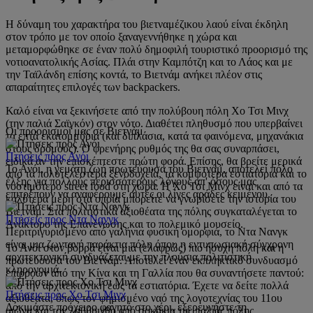
Η δύναμη του χαρακτήρα του βιετναμέζικου λαού είναι έκδηλη
στον τρόπο με τον οποίο ξαναγεννήθηκε η χώρα και
μεταμορφώθηκε σε έναν πολύ δημοφιλή τουριστικό προορισμό της
νοτιοανατολικής Ασίας. Πλάι στην Καμπότζη και το Λάος και με
την Ταϊλάνδη επίσης κοντά, το Βιετνάμ ανήκει πλέον στις
απαραίτητες επιλογές των backpackers.
Καλό είναι να ξεκινήσετε από την πολύβουη πόλη Χο Τσι Μινχ
(την παλιά Σαϊγκόν) στον νότο. Διαθέτει πληθυσμό που υπερβαίνει
Οι προορισμοί μας σε Βιετνάμ
τα επτά εκατομμύρια (και διπλάσια, κατά τα φαινόμενα, μηχανάκια
στους δρόμους). Ο φρενήρης ρυθμός της θα σας συναρπάσει,
Πτήσεις προς Ανόι
ειδικά αν την επισκέπτεστε πρώτη φορά. Επίσης, θα βρείτε μερικά
Το Ανόι, η γεμάτη ζωή πρωτεύουσα του Βιετνάμ, αποτελεί πόλο
από τα πολυτελέστερα ξενοδοχεία, τα κομψότερα εστιατόρια και το
έλξης για πολλούς περισσότερους λόγους απ' όσους μας
νοστιμότερο street food στη χώρα. Η Χο Τσι Μινχ είναι και από τα
επιτρέπουν να αναφέρουμε αυτές οι λίγες αράδες κειμένου.
καλύτερα μέρη στα οποία μπορείτε να γνωρίσετε την ιστορία του
Βιετνάμ. Στα πολιτιστικά αξιοθέατα της πόλης συγκαταλέγεται το
Πτήσεις προς Ντα Νανγκ
Ανάκτορο της Επανένωσης και το πολεμικό μουσείο.
Περιτριγυρισμένο από γαλήνια φυσική ομορφιά, το Ντα Νανγκ
είναι μια ζωντανή παράκτια πόλη όπου η εντυπωσιακή σύγχρονη
Το Ανόι στον βορρά είναι μια (ελαφρώς) πιο ήσυχη πόλη και η
αρχιτεκτονική συνδυάζεται με την πλούσια πολιτιστική
πρωτεύουσα του Βιετνάμ. Αποτελεί έναν εκπληκτικό συνδυασμό
κληρονομιά.
επιρροών από την Κίνα και τη Γαλλία που θα συναντήσετε παντού:
από την αρχιτεκτονική έως τα εστιατόρια. Έχετε να δείτε πολλά
Πτήσεις προς Χο Τσι Μινχ
αξιοθέατα, όπως τον φημισμένο ναό της λογοτεχνίας του 11ου
Δοκιμάστε πρόχειρο φαγητό στο χέρι, εξερευνήστε τη
αιώνα και τον λαβύρινθο από σοκάκια της παλιάς πόλης.