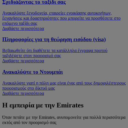
Σχεδιάζοντας το ταξίδι σας
Ανακαλύψτε ξενοδοχεία, εταιρείες ενοικίασης αυτοκινήτων,
ξεναγήσεις και δραστηριότητες που μπορείτε να προσθέσετε στο
επόμενο ταξίδι σας
Διαβάστε περισσότερα
Πληροφορίες για τη θεώρηση εισόδου (visa)
Βεβαιωθείτε ότι διαθέτετε τα κατάλληλα έγγραφα προτού
ταξιδέψετε στον προορισμό σας
Διαβάστε περισσότερα
Ανακαλύψτε το Ντουμπάι
Ανακαλύψτε γιατί η πόλη μας είναι ένας από τους δημοφιλέστερους
προορισμούς στο δίκτυό μας
Διαβάστε περισσότερα
Η εμπειρία με την Emirates
Όταν πετάτε με την Emirates, ανυπομονείτε για πολλά περισσότερα
εκτός από τον προορισμό σας