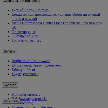
Σχετικά με την Emirates
Σχετικά με την Emirates
Ευκαιρίες καριέρας
Ευκαιρίες καριέρας Opens an external
link in a new tab
Media Centre
Media Centre Opens an external link in a new
tab
Ο πλανήτης μας
Οι άνθρωποί μας
Τοπικές κοινότητες
Βοήθεια
Βοήθεια και Επικοινωνία
Ενημερώσεις για τα ταξίδια σας
Ειδική βοήθεια
Συχνές ερωτήσεις
Κράτηση
Κράτηση πτήσεων
Ταξιδιωτικές υπηρεσίες
Διαχείριση
Μετακινήσεις
Σχεδιάζοντας το ταξίδι σας