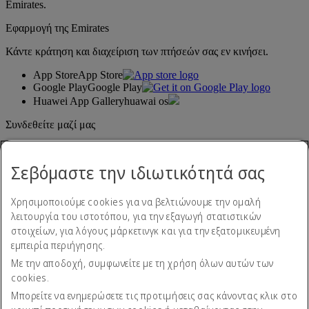
Emirates.
Εφαρμογή της Emirates
Κάντε κράτηση και διαχείριση των πτήσεών σας εν κινήσει.
App Store
App Store
Google Play
Google Play
Huawei App Gallery
huawai os
Συνδεθείτε μαζί μας
Μοιραστείτε την εμπειρία σας με την Emirates.
Σεβόμαστε την ιδιωτικότητά σας
Χρησιμοποιούμε cookies για να βελτιώνουμε την ομαλή
λειτουργία του ιστοτόπου, για την εξαγωγή στατιστικών
στοιχείων, για λόγους μάρκετινγκ και για την εξατομικευμένη
εμπειρία περιήγησης.
Με την αποδοχή, συμφωνείτε με τη χρήση όλων αυτών των
Δήλωση προσβασιμότητας
cookies.
Επικοινωνήστε μαζί μας
Πολιτική απορρήτου
Μπορείτε να ενημερώσετε τις προτιμήσεις σας κάνοντας κλικ στο
Όροι και προϋποθέσεις