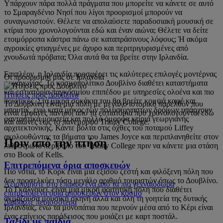
Υπάρχουν πάρα πολλά πράγματα που μπορείτε να κάνετε σε αυτό
το Σμαραγδένιο Νησί που λίγοι προορισμοί μπορούν να
συναγωνιστούν. Θέλετε να απολαύσετε παραδοσιακή μουσική σε
κτίρια που χρονολογούνται εδώ και έναν αιώνα; Θέλετε να δείτε
ετοιμόρροπα κάστρα πάνω σε καταπράσινους λόφους; Ή ακόμα
αγροικίες φτιαγμένες με άχυρο και περιτριγυρισμένες από
χνουδωτά πρόβατα; Όλα αυτά θα τα βρείτε στην Ιρλανδία.
Επιπλέον, η Ιρλανδία προσφέρει τις καλύτερες επιλογές μοντέρνας
Οι προορισμοί μας σε Ιρλανδία
ψυχαγωγίας. Το κοσμοπολίτικο Δουβλίνο διαθέτει καταστήματα
και εστιατόρια παγκοσμίου επιπέδου με υπηρεσίες ολοένα και πιο
Πτήσεις προς Δουβλίνο
ποιοτικές. Στα μικρά σοκάκια του θα βρείτε κομψά καφέ και
Το Δουβλίνο είναι μια πόλη με μεγάλο ιστορικό παρελθόν που
μπουτίκ, ενώ κατά μήκος των πολυσύχναστων δρόμων υπάρχουν
είναι εμφανές παντού, από τα εστιατόρια που χρονολογούνται εδώ
φανταστικά μουσεία και πολλά όμορφα κτίρια γεωργιανής
και αιώνες έως το πανέμορφο Trinity College.
αρχιτεκτονικής. Κάντε βόλτα στις όχθες του ποταμού Liffey
ακολουθώντας τα βήματα του James Joyce και περιπλανηθείτε στον
Πριν από την πτήση
λιθόστρωτο περίβολο του Trinity College πριν να κάνετε μια στάση
στο Book of Kells.
Επιτρεπόμενα όρια αποσκευών
Πιο νότια, το Κορκ είναι μια εξίσου ζεστή και φιλόξενη πόλη που
δεν προσελκύει τόσο μεγάλο αριθμό τουριστών όπως το Δουβλίνο.
Αξιοποιήστε στο έπακρο ένα από τα πιο γενναιόδωρα
Το Γκάλγουεϊ, είναι μια μικρή φοιτητική πόλη που διαθέτει
επιτρεπόμενα όρια αποσκευών στον κόσμο
ακμάζουσα μουσική σκηνή αλλά και όλη τη γοητεία της δυτικής
Διαβάστε περισσότερα
Ιρλανδίας, ενώ τα μονοπάτια που περνούν μέσα από το Κέρι είναι
ένας επίγειος παράδεισος που μοιάζει με καρτ ποστάλ.
Ταξίδι με παιδιά