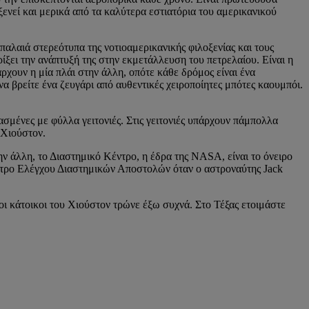
ξενεί και μερικά από τα καλύτερα εστιατόρια του αμερικανικού
 παλαιά στερεότυπα της νοτιοαμερικανικής φιλοξενίας και τους
ρίξει την ανάπτυξή της στην εκμετάλλευση του πετρελαίου. Είναι η
ρχουν η μία πλάι στην άλλη, οπότε κάθε δρόμος είναι ένα
να βρείτε ένα ζευγάρι από αυθεντικές χειροποίητες μπότες καουμπόι.
σμένες με φύλλα γειτονιές. Στις γειτονιές υπάρχουν πάμπολλα
 Χιούστον.
ν άλλη, το Διαστημικό Κέντρο, η έδρα της NASA, είναι το όνειρο
έντρο Ελέγχου Διαστημικών Αποστολών όταν ο αστροναύτης Jack
ι κάτοικοι του Χιούστον τρώνε έξω συχνά. Στο Τέξας ετοιμάστε