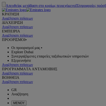
Απευθείας μετάβαση στο κυρίως περιεχόμενο
Πληροφορίες πρόσ
ΚΡΑΤΗΣΗ
Αναζήτηση πτήσεων
ΔΙΑΧΕΙΡΙΣΗ
Αναζήτηση πτήσεων
ΕΜΠΕΙΡΙΑ
Αναζήτηση πτήσεων
ΠΡΟΟΡΙΣΜΟΙ
•
Οι προορισμοί μας
•
Explore Dubai
Συνεργαζόμενες εταιρείες ταξιδιωτικών υπηρεσιών
Εξερευνήστε
Αναζήτηση πτήσεων
ΠΡΟΓΡΑΜΜΑTA ΑΝΤΑΜΟΙΒΗΣ
Αναζήτηση πτήσεων
ΒΟΗΘΕΙΑ
Αναζήτηση πτήσεων
GR
Αναζήτηση
ΜΕΝΟΥ