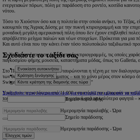
ενεργειακών πόρων, πόλη με παράδοση στο ροντέο, κοιτίδα καινοτομί
νότου.
Τόσο το Χιούστον όσο και η πολιτεία στην οποία ανήκει, το Τέξας, 
καουμπόι της Άγριας Δύσης με την πυκνή κτιριογραμμή και την επιχε
μοναδική μεγάλη αμερικανική πόλη όπου δεν έχουν επιβληθεί πολεοδο
απρόβλεπτο μείγμα παλιών και νέων στοιχείων. Πρόκειται για μια πό
Και αυτό είναι που την κάνει έναν τόσο πολυποίκιλο ταξιδιωτικό πρ
Σχεδιάστε το ταξίδι σας
Το Χιούστον έχει τρεις διαφορετικές κτιριογραμμές, τις οποίες χα
παγκοσμίου φήμης μουσεία, καταστήματα μόδας, όπως το Galleria, 
Ενοικίαση αυτοκινήτου
Στο Παρεκκλήσι Rothko διασταυρώνονται η τέχνη με τον διαλογισμό:
Κράτηση ξενάγησης
των θαυμαστών του διαστήματος – και το μόνο μέρος στον κόσμο ό
Swigert είπε: "Χιούστον, έχουμε πρόβλημα."
Κάντε κράτηση της διαμονής σας τώρα
Υπάρχουν περισσότερα από 11.000 εστιατόρια που μπορούν να καλύψ
Συνδεθείτε στον λογαριασμό σας για να κερδίζετε μίλια από τα ταξίδ
τους γευστικούς σας κάλυκες για μερικά από τα καλύτερα φαγητά – κ
Σημείο παραλαβής
Ημερομηνία παραλαβής
-
Ώρα
Σημείο παράδοσης
Ημερομηνία παράδοσης
-
Ώρα
Έλεγχος τιμών