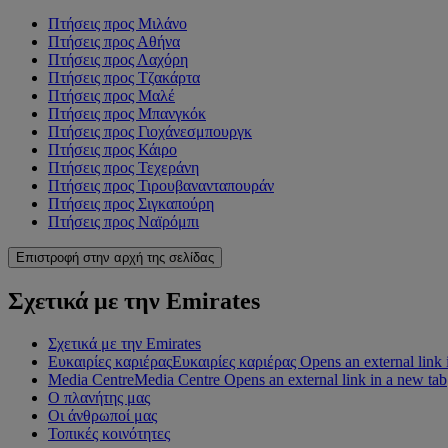
Πτήσεις προς Μιλάνο
Πτήσεις προς Αθήνα
Πτήσεις προς Λαχόρη
Πτήσεις προς Τζακάρτα
Πτήσεις προς Μαλέ
Πτήσεις προς Μπανγκόκ
Πτήσεις προς Γιοχάνεσμπουργκ
Πτήσεις προς Κάιρο
Πτήσεις προς Τεχεράνη
Πτήσεις προς Τιρουβανανταπουράν
Πτήσεις προς Σιγκαπούρη
Πτήσεις προς Ναϊρόμπι
Επιστροφή στην αρχή της σελίδας
Σχετικά με την Emirates
Σχετικά με την Emirates
Ευκαιρίες καριέρας
Ευκαιρίες καριέρας Opens an external link 
Media Centre
Media Centre Opens an external link in a new tab
Ο πλανήτης μας
Οι άνθρωποί μας
Τοπικές κοινότητες