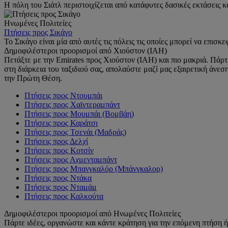
Η πόλη του Σιάτλ περιστοιχίζεται από κατάφυτες δασικές εκτάσεις κ
Ηνωμένες Πολιτείες
Πτήσεις προς Σικάγο
Το Σικάγο είναι μία από αυτές τις πόλεις τις οποίες μπορεί να επισ
Δημοφιλέστεροι προορισμοί από Χιούστον (IAH)
Πετάξτε με την Emirates προς Χιούστον (IAH) και πιο μακριά. Πάρτ
στη διάρκεια του ταξιδιού σας, απολαύστε μαζί μας εξαιρετική άν
την Πρώτη Θέση.
Πτήσεις προς Ντουμπάι
Πτήσεις προς Χαϊντεραμπάντ
Πτήσεις προς Μουμπάι (Βομβάη)
Πτήσεις προς Καράτσι
Πτήσεις προς Τσενάι (Μαδράς)
Πτήσεις προς Δελχί
Πτήσεις προς Κοτσίν
Πτήσεις προς Αχμενταμπάντ
Πτήσεις προς Μπανγκαλόρ (Μπάνγκαλορ)
Πτήσεις προς Ντάκα
Πτήσεις προς Νταμάμ
Πτήσεις προς Καλκούτα
Δημοφιλέστεροι προορισμοί από Ηνωμένες Πολιτείες
Πάρτε ιδέες, οργανώστε και κάντε κράτηση για την επόμενη πτήση ή 