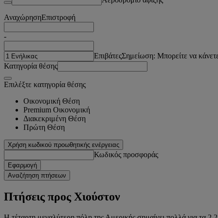
Αναχώρηση
Επιστροφή
-
Επιβάτες
Σημείωση: Μπορείτε να κάνετε
Κατηγορία θέσης
Επιλέξτε κατηγορία θέσης
Οικονομική Θέση
Premium Οικονομική
Διακεκριμένη Θέση
Πρώτη Θέση
Χρήση κωδικού προωθητικής ενέργειας
Κωδικός προσφοράς
Εφαρμογή
Αναζήτηση πτήσεων
Πτήσεις προς Χιούστον
Η τέταρτη μεγαλύτερη πόλη της Αμερικής σημαίνει πολλά για τα 2,2