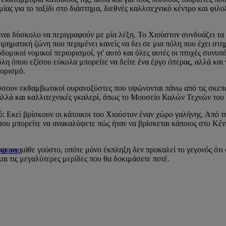
ας για το ταξίδι στο διάστημα, διεθνές καλλιτεχνικό κέντρο και φιλο
είναι δύσκολο να περιγραφούν με μία λέξη. Το Χιούστον συνδυάζει τα
ιρηματική ζώνη που περιμένει κανείς να δει σε μια πόλη που έχει στη
μικοί νομικοί περιορισμοί, γι' αυτό και όλες αυτές οι πτυχές συνυπά
λη όπου εξίσου εύκολα μπορείτε να δείτε ένα έργο όπερας, αλλά και 
οορισμό.
ράσσουν εκθαμβωτικοί ουρανοξύστες που υψώνονται πάνω από τις σκεπα
αλλά και καλλιτεχνικές γκαλερί, όπως το Μουσείο Καλών Τεχνών του
 Εκεί βρίσκουν οι κάτοικοι του Χιούστον έναν χώρο γαλήνης. Από τη
που μπορείτε να ανακαλύψετε πώς ήταν να βρίσκεται κάποιος στο Κ
ουν κάθε γούστο, οπότε μόνο έκπληξη δεν προκαλεί το γεγονός ότι ο
ια σας.
αι τις μεγαλύτερες μερίδες που θα δοκιμάσετε ποτέ.