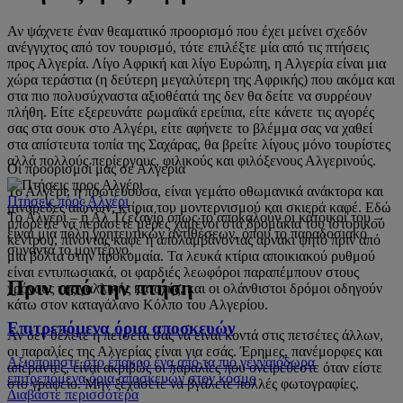
Αν ψάχνετε έναν θεαματικό προορισμό που έχει μείνει σχεδόν
ανέγγιχτος από τον τουρισμό, τότε επιλέξτε μία από τις πτήσεις
προς Αλγερία. Λίγο Αφρική και λίγο Ευρώπη, η Αλγερία είναι μια
χώρα τεράστια (η δεύτερη μεγαλύτερη της Αφρικής) που ακόμα και
στα πιο πολυσύχναστα αξιοθέατά της δεν θα δείτε να συρρέουν
πλήθη. Είτε εξερευνάτε ρωμαϊκά ερείπια, είτε κάνετε τις αγορές
σας στα σουκ στο Αλγέρι, είτε αφήνετε το βλέμμα σας να χαθεί
στα απίστευτα τοπία της Σαχάρας, θα βρείτε λίγους μόνο τουρίστες
αλλά πολλούς περίεργους, φιλικούς και φιλόξενους Αλγερινούς.
Οι προορισμοί μας σε Αλγερία
Το Αλγέρι, η πρωτεύουσα, είναι γεμάτο οθωμανικά ανάκτορα και
Πτήσεις προς Αλγέρι
μιναρέδες αιώνων, κτίρια του μοντερνισμού και σκιερά καφέ. Εδώ
Το Αλγέρι – ή Αλ Τζεζαγίρ όπως το αποκαλούν οι κάτοικοί του –
μπορείτε να περάσετε μέρες χαμένοι στα δρομάκια του ιστορικού
είναι μία πόλη γοητευτικών αντιθέσεων, όπου το παραδοσιακό
κέντρου, πίνοντας καφέ ή απολαμβάνοντας αρνάκι ψητό πριν από
συναντά το μοντέρνο.
μια βόλτα στην προκυμαία. Τα λευκά κτίρια αποικιακού ρυθμού
είναι εντυπωσιακά, οι φαρδιές λεωφόροι παραπέμπουν στους
Πριν από την πτήση
χρόνους της γαλλικής κατοχής, και οι ολάνθιστοι δρόμοι οδηγούν
κάτω στον καταγάλανο Κόλπο του Αλγερίου.
Επιτρεπόμενα όρια αποσκευών
Αν δεν θέλετε η πετσέτα σας να είναι κοντά στις πετσέτες άλλων,
οι παραλίες της Αλγερίας είναι για εσάς. Έρημες, πανέμορφες και
Αξιοποιήστε στο έπακρο ένα από τα πιο γενναιόδωρα
απέραντες, είναι ακριβώς οι παραλίες που ονειρεύεστε όταν είστε
επιτρεπόμενα όρια αποσκευών στον κόσμο
στο γραφείο. Μην ξεχάσετε να βγάλετε πολλές φωτογραφίες.
Διαβάστε περισσότερα