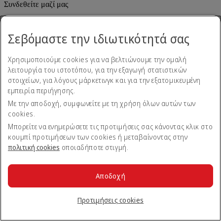
Συνδεθείτε μαζί μας
Μοιραστείτε την εμπειρία σας με την Emirates.
Σεβόμαστε την ιδιωτικότητά σας
Χρησιμοποιούμε cookies για να βελτιώνουμε την ομαλή
λειτουργία του ιστοτόπου, για την εξαγωγή στατιστικών
στοιχείων, για λόγους μάρκετινγκ και για την εξατομικευμένη
εμπειρία περιήγησης.
Με την αποδοχή, συμφωνείτε με τη χρήση όλων αυτών των
Δήλωση προσβασιμότητας
cookies.
Επικοινωνήστε μαζί μας
Πολιτική απορρήτου
Μπορείτε να ενημερώσετε τις προτιμήσεις σας κάνοντας κλικ στο
Όροι και προϋποθέσεις
κουμπί προτιμήσεων των cookies ή μεταβαίνοντας στην
Πολιτική cookies
πολιτική cookies
οποιαδήποτε στιγμή.
Ασφάλεια στον κυβερνοχώρο
Δήλωση διαφάνειας βάσει του Νόμου περί Σύγχρονης
Δουλείας
Αποδοχή
Χάρτης ιστοτόπου
© 2026 Όμιλος Emirates. Με την επιφύλαξη παντός δικαιώματος.
Προτιμήσεις cookies