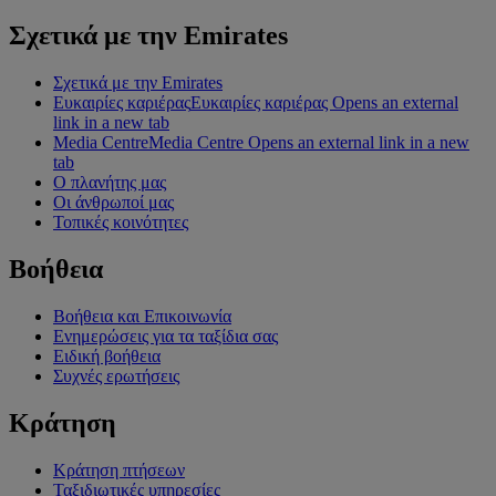
Σχετικά με την Emirates
Σχετικά με την Emirates
Ευκαιρίες καριέρας
Ευκαιρίες καριέρας Opens an external
link in a new tab
Media Centre
Media Centre Opens an external link in a new
tab
Ο πλανήτης μας
Οι άνθρωποί μας
Τοπικές κοινότητες
Βοήθεια
Βοήθεια και Επικοινωνία
Ενημερώσεις για τα ταξίδια σας
Ειδική βοήθεια
Συχνές ερωτήσεις
Κράτηση
Κράτηση πτήσεων
Ταξιδιωτικές υπηρεσίες