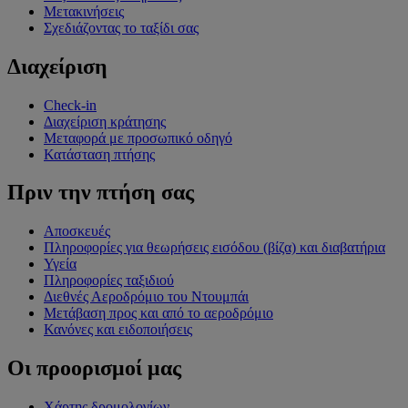
Μετακινήσεις
Σχεδιάζοντας το ταξίδι σας
Διαχείριση
Check-in
Διαχείριση κράτησης
Μεταφορά με προσωπικό οδηγό
Κατάσταση πτήσης
Πριν την πτήση σας
Αποσκευές
Πληροφορίες για θεωρήσεις εισόδου (βίζα) και διαβατήρια
Υγεία
Πληροφορίες ταξιδιού
Διεθνές Αεροδρόμιο του Ντουμπάι
Μετάβαση προς και από το αεροδρόμιο
Κανόνες και ειδοποιήσεις
Οι προορισμοί μας
Χάρτης δρομολογίων