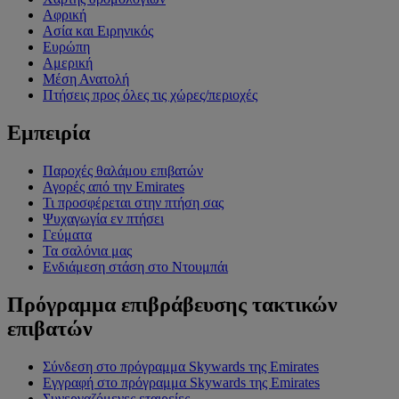
Αφρική
Ασία και Ειρηνικός
Ευρώπη
Αμερική
Μέση Ανατολή
Πτήσεις προς όλες τις χώρες/περιοχές
Εμπειρία
Παροχές θαλάμου επιβατών
Αγορές από την Emirates
Τι προσφέρεται στην πτήση σας
Ψυχαγωγία εν πτήσει
Γεύματα
Τα σαλόνια μας
Ενδιάμεση στάση στο Ντουμπάι
Πρόγραμμα επιβράβευσης τακτικών
επιβατών
Σύνδεση στο πρόγραμμα Skywards της Emirates
Εγγραφή στο πρόγραμμα Skywards της Emirates
Συνεργαζόμενες εταιρείες