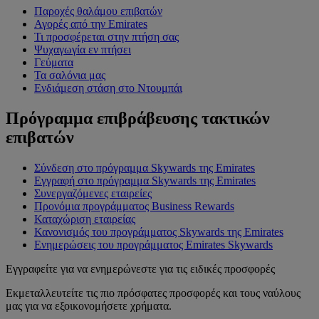
Παροχές θαλάμου επιβατών
Αγορές από την Emirates
Τι προσφέρεται στην πτήση σας
Ψυχαγωγία εν πτήσει
Γεύματα
Τα σαλόνια μας
Ενδιάμεση στάση στο Ντουμπάι
Πρόγραμμα επιβράβευσης τακτικών
επιβατών
Σύνδεση στο πρόγραμμα Skywards της Emirates
Εγγραφή στο πρόγραμμα Skywards της Emirates
Συνεργαζόμενες εταιρείες
Προνόμια προγράμματος Business Rewards
Καταχώριση εταιρείας
Κανονισμός του προγράμματος Skywards της Emirates
Ενημερώσεις του προγράμματος Emirates Skywards
Εγγραφείτε για να ενημερώνεστε για τις ειδικές προσφορές
Εκμεταλλευτείτε τις πιο πρόσφατες προσφορές και τους ναύλους
μας για να εξοικονομήσετε χρήματα.