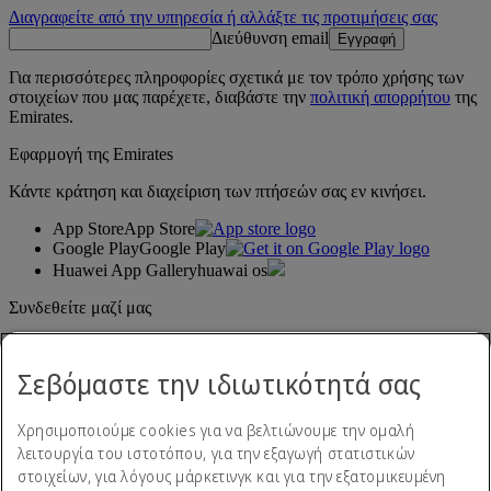
Διαγραφείτε από την υπηρεσία ή αλλάξτε τις προτιμήσεις σας
Διεύθυνση email
Εγγραφή
Για περισσότερες πληροφορίες σχετικά με τον τρόπο χρήσης των
στοιχείων που μας παρέχετε, διαβάστε την
πολιτική απορρήτου
της
Emirates.
Εφαρμογή της Emirates
Κάντε κράτηση και διαχείριση των πτήσεών σας εν κινήσει.
App Store
App Store
Google Play
Google Play
Huawei App Gallery
huawai os
Συνδεθείτε μαζί μας
Μοιραστείτε την εμπειρία σας με την Emirates.
Σεβόμαστε την ιδιωτικότητά σας
Χρησιμοποιούμε cookies για να βελτιώνουμε την ομαλή
λειτουργία του ιστοτόπου, για την εξαγωγή στατιστικών
στοιχείων, για λόγους μάρκετινγκ και για την εξατομικευμένη