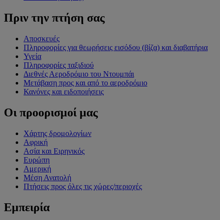
Πριν την πτήση σας
Αποσκευές
Πληροφορίες για θεωρήσεις εισόδου (βίζα) και διαβατήρια
Υγεία
Πληροφορίες ταξιδιού
Διεθνές Αεροδρόμιο του Ντουμπάι
Μετάβαση προς και από το αεροδρόμιο
Κανόνες και ειδοποιήσεις
Οι προορισμοί μας
Χάρτης δρομολογίων
Αφρική
Ασία και Ειρηνικός
Ευρώπη
Αμερική
Μέση Ανατολή
Πτήσεις προς όλες τις χώρες/περιοχές
Εμπειρία