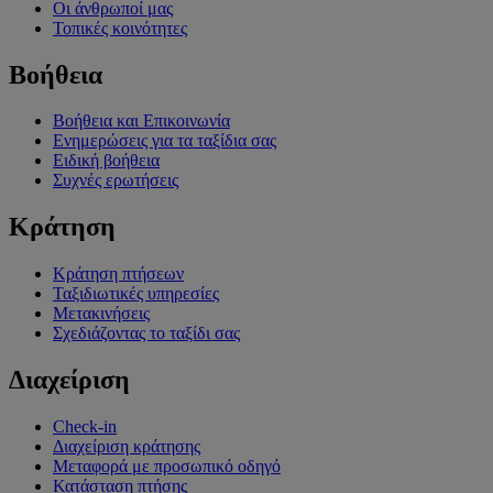
Οι άνθρωποί μας
Τοπικές κοινότητες
Βοήθεια
Βοήθεια και Επικοινωνία
Ενημερώσεις για τα ταξίδια σας
Ειδική βοήθεια
Συχνές ερωτήσεις
Κράτηση
Κράτηση πτήσεων
Ταξιδιωτικές υπηρεσίες
Μετακινήσεις
Σχεδιάζοντας το ταξίδι σας
Διαχείριση
Check-in
Διαχείριση κράτησης
Μεταφορά με προσωπικό οδηγό
Κατάσταση πτήσης