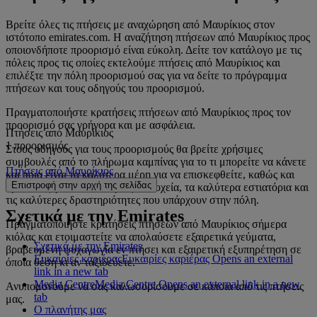
Βρείτε όλες τις πτήσεις με αναχώρηση από Μαυρίκιος στον
ιστότοπο emirates.com. Η αναζήτηση πτήσεων από Μαυρίκιος προς
οποιονδήποτε προορισμό είναι εύκολη. Δείτε τον κατάλογο με τις
πόλεις προς τις οποίες εκτελούμε πτήσεις από Μαυρίκιος και
επιλέξτε την πόλη προορισμού σας για να δείτε το πρόγραμμα
πτήσεων και τους οδηγούς του προορισμού.
Πραγματοποιήστε κρατήσεις πτήσεων από Μαυρίκιος προς τον
προορισμό σας γρήγορα και με ασφάλεια.
Πτήσεις από Μαυρίκιος
1 προορισμός
Στους οδηγούς για τους προορισμούς θα βρείτε χρήσιμες
συμβουλές από το πλήρωμα καμπίνας για το τι μπορείτε να κάνετε
Πτήσεις από Μαυρίκιος
και ποια είναι τα καλύτερα μέρη για να επισκεφθείτε, καθώς και
Επιστροφή στην αρχή της σελίδας
προτάσεις για τα καλύτερα ξενοδοχεία, τα καλύτερα εστιατόρια και
τις καλύτερες δραστηριότητες που υπάρχουν στην πόλη.
Σχετικά με την Emirates
Πραγματοποιήστε κρατήσεις πτήσεων από Μαυρίκιος σήμερα
κιόλας και ετοιμαστείτε να απολαύσετε εξαιρετικά γεύματα,
Σχετικά με την Emirates
βραβευμένη ψυχαγωγία εν πτήσει και εξαιρετική εξυπηρέτηση σε
Ευκαιρίες καριέρας
Ευκαιρίες καριέρας Opens an external
όποια θέση κι αν ταξιδεύετε.
link in a new tab
Media Centre
Media Centre Opens an external link in a new
Ανυπομονούμε να σας καλωσορίσουμε σε κάποια από τις πτήσεις
tab
μας.
Ο πλανήτης μας