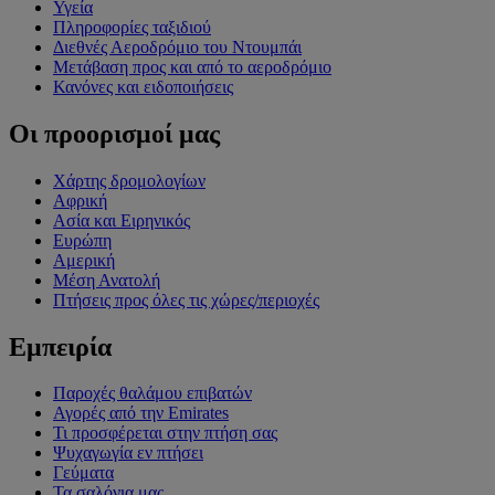
Υγεία
Πληροφορίες ταξιδιού
Διεθνές Αεροδρόμιο του Ντουμπάι
Μετάβαση προς και από το αεροδρόμιο
Κανόνες και ειδοποιήσεις
Οι προορισμοί μας
Χάρτης δρομολογίων
Αφρική
Ασία και Ειρηνικός
Ευρώπη
Αμερική
Μέση Ανατολή
Πτήσεις προς όλες τις χώρες/περιοχές
Εμπειρία
Παροχές θαλάμου επιβατών
Αγορές από την Emirates
Τι προσφέρεται στην πτήση σας
Ψυχαγωγία εν πτήσει
Γεύματα
Τα σαλόνια μας