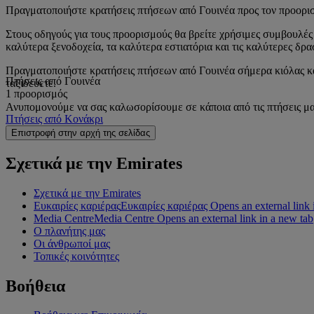
Πραγματοποιήστε κρατήσεις πτήσεων από Γουινέα προς τον προορισ
Στους οδηγούς για τους προορισμούς θα βρείτε χρήσιμες συμβουλές α
καλύτερα ξενοδοχεία, τα καλύτερα εστιατόρια και τις καλύτερες δρ
Πραγματοποιήστε κρατήσεις πτήσεων από Γουινέα σήμερα κιόλας και
Πτήσεις από Γουινέα
ταξιδεύετε.
1 προορισμός
Ανυπομονούμε να σας καλωσορίσουμε σε κάποια από τις πτήσεις μα
Πτήσεις από Κονάκρι
Επιστροφή στην αρχή της σελίδας
Σχετικά με την Emirates
Σχετικά με την Emirates
Ευκαιρίες καριέρας
Ευκαιρίες καριέρας Opens an external link 
Media Centre
Media Centre Opens an external link in a new tab
Ο πλανήτης μας
Οι άνθρωποί μας
Τοπικές κοινότητες
Βοήθεια