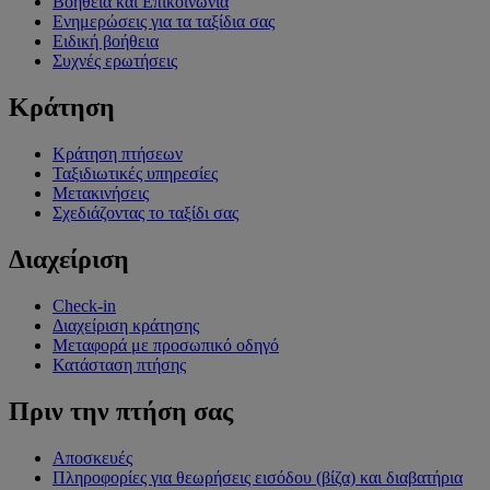
Βοήθεια και Επικοινωνία
Ενημερώσεις για τα ταξίδια σας
Ειδική βοήθεια
Συχνές ερωτήσεις
Κράτηση
Κράτηση πτήσεων
Ταξιδιωτικές υπηρεσίες
Μετακινήσεις
Σχεδιάζοντας το ταξίδι σας
Διαχείριση
Check-in
Διαχείριση κράτησης
Μεταφορά με προσωπικό οδηγό
Κατάσταση πτήσης
Πριν την πτήση σας
Αποσκευές
Πληροφορίες για θεωρήσεις εισόδου (βίζα) και διαβατήρια