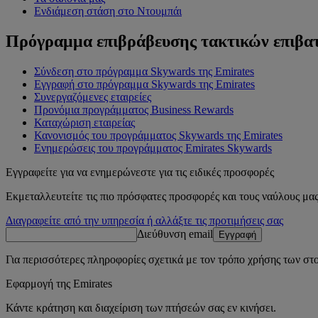
Ενδιάμεση στάση στο Ντουμπάι
Πρόγραμμα επιβράβευσης τακτικών επιβα
Σύνδεση στο πρόγραμμα Skywards της Emirates
Εγγραφή στο πρόγραμμα Skywards της Emirates
Συνεργαζόμενες εταιρείες
Προνόμια προγράμματος Business Rewards
Καταχώριση εταιρείας
Κανονισμός του προγράμματος Skywards της Emirates
Ενημερώσεις του προγράμματος Emirates Skywards
Εγγραφείτε για να ενημερώνεστε για τις ειδικές προσφορές
Εκμεταλλευτείτε τις πιο πρόσφατες προσφορές και τους ναύλους μας
Διαγραφείτε από την υπηρεσία ή αλλάξτε τις προτιμήσεις σας
Διεύθυνση email
Εγγραφή
Για περισσότερες πληροφορίες σχετικά με τον τρόπο χρήσης των στο
Εφαρμογή της Emirates
Κάντε κράτηση και διαχείριση των πτήσεών σας εν κινήσει.