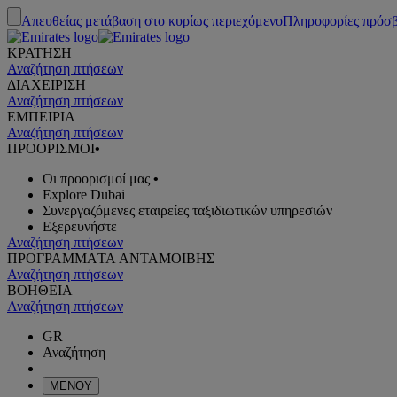
Απευθείας μετάβαση στο κυρίως περιεχόμενο
Πληροφορίες πρόσ
ΚΡΑΤΗΣΗ
Αναζήτηση πτήσεων
ΔΙΑΧΕΙΡΙΣΗ
Αναζήτηση πτήσεων
ΕΜΠΕΙΡΙΑ
Αναζήτηση πτήσεων
ΠΡΟΟΡΙΣΜΟΙ
•
Οι προορισμοί μας
•
Explore Dubai
Συνεργαζόμενες εταιρείες ταξιδιωτικών υπηρεσιών
Εξερευνήστε
Αναζήτηση πτήσεων
ΠΡΟΓΡΑΜΜΑTA ΑΝΤΑΜΟΙΒΗΣ
Αναζήτηση πτήσεων
ΒΟΗΘΕΙΑ
Αναζήτηση πτήσεων
GR
Αναζήτηση
ΜΕΝΟΥ