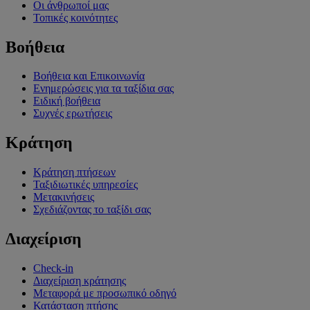
Οι άνθρωποί μας
Τοπικές κοινότητες
Βοήθεια
Βοήθεια και Επικοινωνία
Ενημερώσεις για τα ταξίδια σας
Ειδική βοήθεια
Συχνές ερωτήσεις
Κράτηση
Κράτηση πτήσεων
Ταξιδιωτικές υπηρεσίες
Μετακινήσεις
Σχεδιάζοντας το ταξίδι σας
Διαχείριση
Check-in
Διαχείριση κράτησης
Μεταφορά με προσωπικό οδηγό
Κατάσταση πτήσης