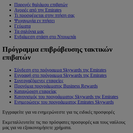
Παροχές θαλάμου επιβατών
Αγορές από την Emirates
Τι προσφέρεται στην πτήση σας
Ψυχαγωγία εν πτήσει
Γεύματα
Τα σαλόνια μας
Ενδιάμεση στάση στο Ντουμπάι
Πρόγραμμα επιβράβευσης τακτικών
επιβατών
Σύνδεση στο πρόγραμμα Skywards της Emirates
Εγγραφή στο πρόγραμμα Skywards της Emirates
Συνεργαζόμενες εταιρείες
Προνόμια προγράμματος Business Rewards
Καταχώριση εταιρείας
Κανονισμός του προγράμματος Skywards της Emirates
Ενημερώσεις του προγράμματος Emirates Skywards
Εγγραφείτε για να ενημερώνεστε για τις ειδικές προσφορές
Εκμεταλλευτείτε τις πιο πρόσφατες προσφορές και τους ναύλους
μας για να εξοικονομήσετε χρήματα.