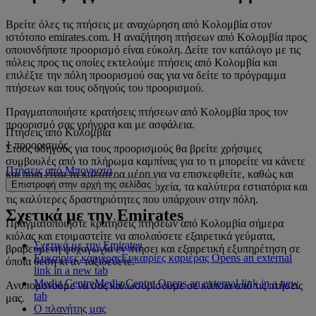
Βρείτε όλες τις πτήσεις με αναχώρηση από Κολομβία στον
ιστότοπο emirates.com. Η αναζήτηση πτήσεων από Κολομβία προς
οποιονδήποτε προορισμό είναι εύκολη. Δείτε τον κατάλογο με τις
πόλεις προς τις οποίες εκτελούμε πτήσεις από Κολομβία και
επιλέξτε την πόλη προορισμού σας για να δείτε το πρόγραμμα
πτήσεων και τους οδηγούς του προορισμού.
Πραγματοποιήστε κρατήσεις πτήσεων από Κολομβία προς τον
προορισμό σας γρήγορα και με ασφάλεια.
Πτήσεις από Κολομβία
1 προορισμός
Στους οδηγούς για τους προορισμούς θα βρείτε χρήσιμες
συμβουλές από το πλήρωμα καμπίνας για το τι μπορείτε να κάνετε
Πτήσεις από Μπογκοτά
και ποια είναι τα καλύτερα μέρη για να επισκεφθείτε, καθώς και
Επιστροφή στην αρχή της σελίδας
προτάσεις για τα καλύτερα ξενοδοχεία, τα καλύτερα εστιατόρια και
τις καλύτερες δραστηριότητες που υπάρχουν στην πόλη.
Σχετικά με την Emirates
Πραγματοποιήστε κρατήσεις πτήσεων από Κολομβία σήμερα
κιόλας και ετοιμαστείτε να απολαύσετε εξαιρετικά γεύματα,
Σχετικά με την Emirates
βραβευμένη ψυχαγωγία εν πτήσει και εξαιρετική εξυπηρέτηση σε
Ευκαιρίες καριέρας
Ευκαιρίες καριέρας Opens an external
όποια θέση κι αν ταξιδεύετε.
link in a new tab
Media Centre
Media Centre Opens an external link in a new
Ανυπομονούμε να σας καλωσορίσουμε σε κάποια από τις πτήσεις
tab
μας.
Ο πλανήτης μας