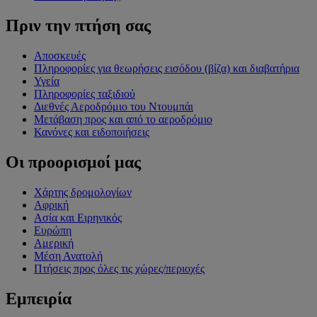
Πριν την πτήση σας
Αποσκευές
Πληροφορίες για θεωρήσεις εισόδου (βίζα) και διαβατήρια
Υγεία
Πληροφορίες ταξιδιού
Διεθνές Αεροδρόμιο του Ντουμπάι
Μετάβαση προς και από το αεροδρόμιο
Κανόνες και ειδοποιήσεις
Οι προορισμοί μας
Χάρτης δρομολογίων
Αφρική
Ασία και Ειρηνικός
Ευρώπη
Αμερική
Μέση Ανατολή
Πτήσεις προς όλες τις χώρες/περιοχές
Εμπειρία