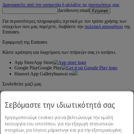
Διαγραφείτε από την υπηρεσία ή αλλάξτε τις προτιμήσεις σας
Διεύθυνση email
Εγγραφή
Για περισσότερες πληροφορίες σχετικά με τον τρόπο χρήσης των
στοιχείων που μας παρέχετε, διαβάστε την
πολιτική απορρήτου
της
Emirates.
Εφαρμογή της Emirates
Κάντε κράτηση και διαχείριση των πτήσεών σας εν κινήσει.
App Store
App Store
Google Play
Google Play
Huawei App Gallery
huawai os
Συνδεθείτε μαζί μας
Μοιραστείτε την εμπειρία σας με την Emirates.
Σεβόμαστε την ιδιωτικότητά σας
Χρησιμοποιούμε cookies για να βελτιώνουμε την ομαλή
λειτουργία του ιστοτόπου, για την εξαγωγή στατιστικών
στοιχείων, για λόγους μάρκετινγκ και για την εξατομικευμένη