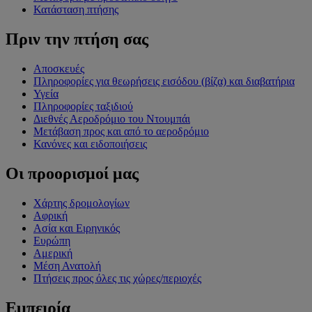
Κατάσταση πτήσης
Πριν την πτήση σας
Αποσκευές
Πληροφορίες για θεωρήσεις εισόδου (βίζα) και διαβατήρια
Υγεία
Πληροφορίες ταξιδιού
Διεθνές Αεροδρόμιο του Ντουμπάι
Μετάβαση προς και από το αεροδρόμιο
Κανόνες και ειδοποιήσεις
Οι προορισμοί μας
Χάρτης δρομολογίων
Αφρική
Ασία και Ειρηνικός
Ευρώπη
Αμερική
Μέση Ανατολή
Πτήσεις προς όλες τις χώρες/περιοχές
Εμπειρία