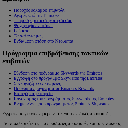
Παροχές θαλάμου επιβατών
Αγορές από την Emirates
Τι προσφέρεται στην πτήση σας
Ψυχαγωγία εν πτήσει
Γεύματα
Τα σαλόνια μας
Ενδιάμεση στάση στο Ντουμπάι
Πρόγραμμα επιβράβευσης τακτικών
επιβατών
Σύνδεση στο πρόγραμμα Skywards της Emirates
Εγγραφή στο πρόγραμμα Skywards της Emirates
Συνεργαζόμενες εταιρείες
Προνόμια προγράμματος Business Rewards
Καταχώριση εταιρείας
Κανονισμός του προγράμματος Skywards της Emirates
Ενημερώσεις του προγράμματος Emirates Skywards
Εγγραφείτε για να ενημερώνεστε για τις ειδικές προσφορές
Εκμεταλλευτείτε τις πιο πρόσφατες προσφορές και τους ναύλους