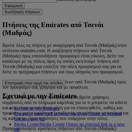
Εφαρμογή
Αναζήτηση πτήσεων
Πτήσεις της Emirates από Τσενάι
(Μαδράς)
Βρείτε όλες τις πτήσεις με αναχώρηση από Τσενάι (Μαδράς) στον
ιστότοπο emirates.com. Η αναζήτηση πτήσεων από Τσενάι
(Μαδράς) προς οποιονδήποτε προορισμό είναι εύκολη. Δείτε τον
κατάλογο με τις πόλεις προς τις οποίες εκτελούμε πτήσεις από
Τσενάι (Μαδράς) και επιλέξτε την πόλη προορισμού σας για να
δείτε το πρόγραμμα πτήσεων και τους οδηγούς του προορισμού.
Πραγματοποιήστε κρατήσεις πτήσεων από Τσενάι (Μαδράς) προς
Επιστροφή στην αρχή της σελίδας
τον προορισμό σας γρήγορα και με ασφάλεια.
Σχετικά με την Emirates
Στους οδηγούς για τους προορισμούς θα βρείτε χρήσιμες
συμβουλές από το πλήρωμα καμπίνας για το τι μπορείτε να κάνετε
και ποια είναι τα καλύτερα μέρη για να επισκεφθείτε, καθώς και
Σχετικά με την Emirates
προτάσεις για τα καλύτερα ξενοδοχεία, τα καλύτερα εστιατόρια και
Ευκαιρίες καριέρας
Ευκαιρίες καριέρας Opens an external
τις καλύτερες δραστηριότητες που υπάρχουν στην πόλη.
link in a new tab
Media Centre
Media Centre Opens an external link in a new
Πραγματοποιήστε κρατήσεις πτήσεων από Τσενάι (Μαδράς)
tab