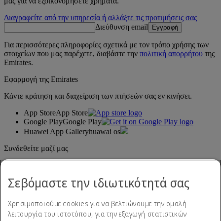
μας για να εξοικονομήσετε χρήματα.
Διαγραφείτε από την υπηρεσία ή αλλάξτε τις προτιμήσεις σας
Διεύθυνση email
Εγγραφή
Για περισσότερες πληροφορίες σχετικά με τον τρόπο χρήσης των
στοιχείων που μας παρέχετε, διαβάστε την
πολιτική απορρήτου
της
Emirates.
Εφαρμογή της Emirates
Κάντε κράτηση και διαχείριση των πτήσεών σας εν κινήσει.
App Store
App Store
Google Play
Google Play
Huawei App Gallery
huawai os
Συνδεθείτε μαζί μας
Μοιραστείτε την εμπειρία σας με την Emirates.
Σεβόμαστε την ιδιωτικότητά σας
Χρησιμοποιούμε cookies για να βελτιώνουμε την ομαλή
λειτουργία του ιστοτόπου, για την εξαγωγή στατιστικών