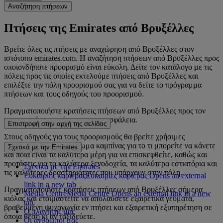
Αναζήτηση πτήσεων
Πτήσεις της Emirates από Βρυξέλλες
Βρείτε όλες τις πτήσεις με αναχώρηση από Βρυξέλλες στον
ιστότοπο emirates.com. Η αναζήτηση πτήσεων από Βρυξέλλες προς
οποιονδήποτε προορισμό είναι εύκολη. Δείτε τον κατάλογο με τις
πόλεις προς τις οποίες εκτελούμε πτήσεις από Βρυξέλλες και
επιλέξτε την πόλη προορισμού σας για να δείτε το πρόγραμμα
πτήσεων και τους οδηγούς του προορισμού.
Πραγματοποιήστε κρατήσεις πτήσεων από Βρυξέλλες προς τον
προορισμό σας γρήγορα και με ασφάλεια.
Επιστροφή στην αρχή της σελίδας
Στους οδηγούς για τους προορισμούς θα βρείτε χρήσιμες
συμβουλές από το πλήρωμα καμπίνας για το τι μπορείτε να κάνετε
Σχετικά με την Emirates
και ποια είναι τα καλύτερα μέρη για να επισκεφθείτε, καθώς και
προτάσεις για τα καλύτερα ξενοδοχεία, τα καλύτερα εστιατόρια και
Σχετικά με την Emirates
τις καλύτερες δραστηριότητες που υπάρχουν στην πόλη.
Ευκαιρίες καριέρας
Ευκαιρίες καριέρας Opens an external
link in a new tab
Πραγματοποιήστε κρατήσεις πτήσεων από Βρυξέλλες σήμερα
Media Centre
Media Centre Opens an external link in a new
κιόλας και ετοιμαστείτε να απολαύσετε εξαιρετικά γεύματα,
tab
βραβευμένη ψυχαγωγία εν πτήσει και εξαιρετική εξυπηρέτηση σε
Ο πλανήτης μας
όποια θέση κι αν ταξιδεύετε.
Οι άνθρωποί μας