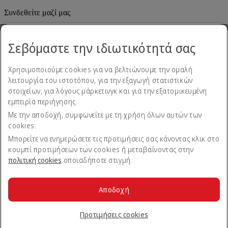
Συνδεθείτε μαζί μας
Μοιραστείτε την εμπειρία σας με την Emirates.
Σεβόμαστε την ιδιωτικότητά σας
Χρησιμοποιούμε cookies για να βελτιώνουμε την ομαλή
λειτουργία του ιστοτόπου, για την εξαγωγή στατιστικών
στοιχείων, για λόγους μάρκετινγκ και για την εξατομικευμένη
εμπειρία περιήγησης.
Με την αποδοχή, συμφωνείτε με τη χρήση όλων αυτών των
Δήλωση προσβασιμότητας
cookies.
Επικοινωνήστε μαζί μας
Πολιτική απορρήτου
Μπορείτε να ενημερώσετε τις προτιμήσεις σας κάνοντας κλικ στο
Όροι και προϋποθέσεις
κουμπί προτιμήσεων των cookies ή μεταβαίνοντας στην
Πολιτική cookies
πολιτική cookies
οποιαδήποτε στιγμή.
Ασφάλεια στον κυβερνοχώρο
Δήλωση διαφάνειας βάσει του Νόμου περί Σύγχρονης
Δουλείας
Αποδοχή
Χάρτης ιστοτόπου
© 2026 Όμιλος Emirates. Με την επιφύλαξη παντός δικαιώματος.
Προτιμήσεις cookies