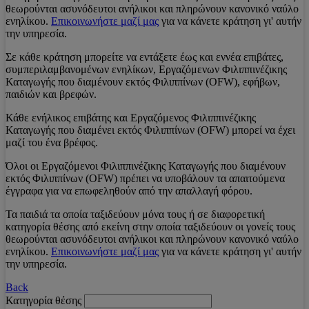
θεωρούνται ασυνόδευτοι ανήλικοι και πληρώνουν κανονικό ναύλο
ενηλίκου.
Επικοινωνήστε μαζί μας
για να κάνετε κράτηση γι' αυτήν
την υπηρεσία.
Σε κάθε κράτηση μπορείτε να εντάξετε έως και εννέα επιβάτες,
συμπεριλαμβανομένων ενηλίκων, Εργαζόμενων Φιλιππινέζικης
Καταγωγής που διαμένουν εκτός Φιλιππίνων (OFW), εφήβων,
παιδιών και βρεφών.
Κάθε ενήλικος επιβάτης και Εργαζόμενος Φιλιππινέζικης
Καταγωγής που διαμένει εκτός Φιλιππίνων (OFW) μπορεί να έχει
μαζί του ένα βρέφος.
Όλοι οι Εργαζόμενοι Φιλιππινέζικης Καταγωγής που διαμένουν
εκτός Φιλιππίνων (OFW) πρέπει να υποβάλουν τα απαιτούμενα
έγγραφα για να επωφεληθούν από την απαλλαγή φόρου.
Τα παιδιά τα οποία ταξιδεύουν μόνα τους ή σε διαφορετική
κατηγορία θέσης από εκείνη στην οποία ταξιδεύουν οι γονείς τους
θεωρούνται ασυνόδευτοι ανήλικοι και πληρώνουν κανονικό ναύλο
ενηλίκου.
Επικοινωνήστε μαζί μας
για να κάνετε κράτηση γι' αυτήν
την υπηρεσία.
Back
Κατηγορία θέσης