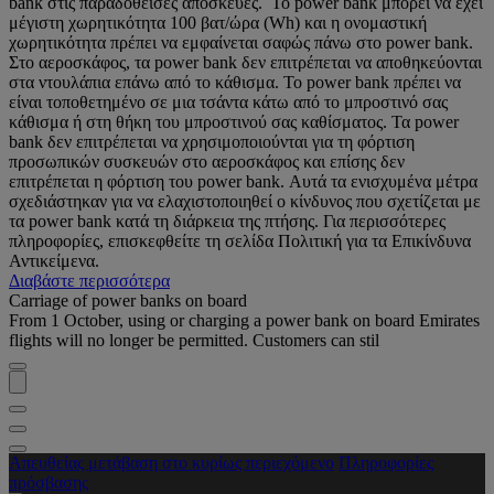
bank στις παραδοθείσες αποσκευές. Το power bank μπορεί να έχει
μέγιστη χωρητικότητα 100 βατ/ώρα (Wh) και η ονομαστική
χωρητικότητα πρέπει να εμφαίνεται σαφώς πάνω στο power bank.
Στο αεροσκάφος, τα power bank δεν επιτρέπεται να αποθηκεύονται
στα ντουλάπια επάνω από το κάθισμα. Το power bank πρέπει να
είναι τοποθετημένο σε μια τσάντα κάτω από το μπροστινό σας
κάθισμα ή στη θήκη του μπροστινού σας καθίσματος. Τα power
bank δεν επιτρέπεται να χρησιμοποιούνται για τη φόρτιση
προσωπικών συσκευών στο αεροσκάφος και επίσης δεν
επιτρέπεται η φόρτιση του power bank. Αυτά τα ενισχυμένα μέτρα
σχεδιάστηκαν για να ελαχιστοποιηθεί ο κίνδυνος που σχετίζεται με
τα power bank κατά τη διάρκεια της πτήσης. Για περισσότερες
πληροφορίες, επισκεφθείτε τη σελίδα Πολιτική για τα Επικίνδυνα
Αντικείμενα.
Διαβάστε περισσότερα
Carriage of power banks on board
From 1 October, using or charging a power bank on board Emirates
flights will no longer be permitted. Customers can stil
Απευθείας μετάβαση στο κυρίως περιεχόμενο
Πληροφορίες
πρόσβασης