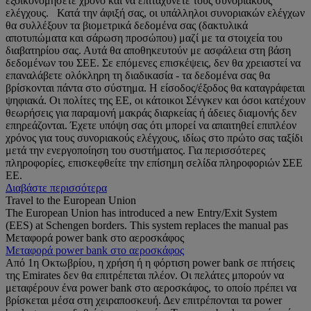
εξοικονομήσετε χρόνο και να επιταχύνετε τους συνοριακούς
ελέγχους. Κατά την άφιξή σας, οι υπάλληλοι συνοριακών ελέγχων
θα συλλέξουν τα βιομετρικά δεδομένα σας (δακτυλικά
αποτυπώματα και σάρωση προσώπου) μαζί με τα στοιχεία του
διαβατηρίου σας. Αυτά θα αποθηκευτούν με ασφάλεια στη βάση
δεδομένων του ΣΕΕ. Σε επόμενες επισκέψεις, δεν θα χρειαστεί να
επαναλάβετε ολόκληρη τη διαδικασία - τα δεδομένα σας θα
βρίσκονται πάντα στο σύστημα. Η είσοδος/έξοδος θα καταγράφεται
ψηφιακά. Οι πολίτες της ΕΕ, οι κάτοικοι Σένγκεν και όσοι κατέχουν
θεωρήσεις για παραμονή μακράς διαρκείας ή άδειες διαμονής δεν
επηρεάζονται. Έχετε υπόψη σας ότι μπορεί να απαιτηθεί επιπλέον
χρόνος για τους συνοριακούς ελέγχους, ιδίως στο πρώτο σας ταξίδι
μετά την ενεργοποίηση του συστήματος. Για περισσότερες
πληροφορίες, επισκεφθείτε την επίσημη σελίδα πληροφοριών ΣΕΕ
ΕΕ.
Διαβάστε περισσότερα
Travel to the European Union
The European Union has introduced a new Entry/Exit System
(EES) at Schengen borders. This system replaces the manual pas
Μεταφορά power bank στο αεροσκάφος
Μεταφορά power bank στο αεροσκάφος
Από 1η Οκτωβρίου, η χρήση ή η φόρτιση power bank σε πτήσεις
της Emirates δεν θα επιτρέπεται πλέον. Οι πελάτες μπορούν να
μεταφέρουν ένα power bank στο αεροσκάφος, το οποίο πρέπει να
βρίσκεται μέσα στη χειραποσκευή. Δεν επιτρέπονται τα power