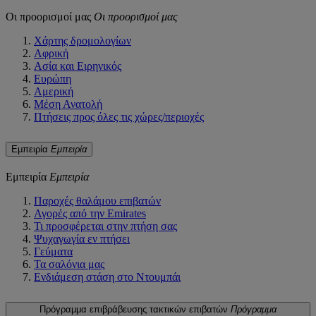
Οι προορισμοί μας
Οι προορισμοί μας
Χάρτης δρομολογίων
Αφρική
Ασία και Ειρηνικός
Ευρώπη
Αμερική
Μέση Ανατολή
Πτήσεις προς όλες τις χώρες/περιοχές
Εμπειρία
Εμπειρία
Εμπειρία
Εμπειρία
Παροχές θαλάμου επιβατών
Αγορές από την Emirates
Τι προσφέρεται στην πτήση σας
Ψυχαγωγία εν πτήσει
Γεύματα
Τα σαλόνια μας
Ενδιάμεση στάση στο Ντουμπάι
Πρόγραμμα επιβράβευσης τακτικών επιβατών
Πρόγραμμα