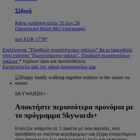
Σίδνεϋ
Κάντε κράτηση μέχρι 31 Αυγ 26
Οικονομική Θέση Μετ’επιστροφής
από EUR 1778*
Επιλέγοντας "Προβολή περισσότερων ναύλων" θα μεταφερθείτε
στην ενότητα "Προτεινόμενοι ναύλοι".
Προβολή περισσοτέρων
ναύλων
* Ισχύουν όροι και προϋποθέσεις
Εμπνευστείτε από τον χάρτη δρομολογίων μας
SKYWARDS+
Αποκτήστε περισσότερα προνόμια με
το πρόγραμμα Skywards+
Επιλέξτε ανάμεσα σε 3 πακέτα με όσα αγαπάτε, από
πρόσβαση σε σαλόνια αεροδρομίων και έξτρα επιτρεπόμενο
όριο αποσκευών έως αποκλειστικές τιμές και εκπτώσεις