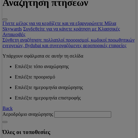
Αναζήτηση πτήσεων
Γίνετε μέλος για να κερδίζετε και να εξαργυρώνετε Μίλια
Skywards
Συνδεθείτε για να κάνετε κράτηση με Κλασσικές
Ανταμοιβές
Σύνθετη αναζήτηση: πολλαπλοί προορισμοί, κωδικοί προωθητικών
ενεργειών, flydubai και συνεργαζόμενες αεροπορικές εταιρείες
Υπάρχουν σφάλματα σε αυτήν τη σελίδα
Επιλέξτε τόπο αναχώρησης
Επιλέξτε προορισμό
Επιλέξτε ημερομηνία αναχώρησης
Επιλέξτε ημερομηνία επιστροφής
Back
Αεροδρόμιο αναχώρησης
Όλες οι τοποθεσίες