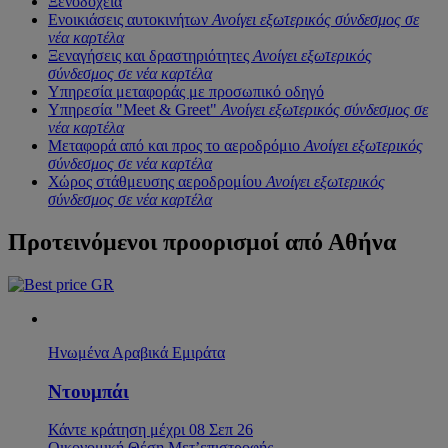
Ξενοδοχεία
Ενοικιάσεις αυτοκινήτων
Ανοίγει εξωτερικός σύνδεσμος σε
νέα καρτέλα
Ξεναγήσεις και δραστηριότητες
Ανοίγει εξωτερικός
σύνδεσμος σε νέα καρτέλα
Υπηρεσία μεταφοράς με προσωπικό οδηγό
Υπηρεσία "Meet & Greet"
Ανοίγει εξωτερικός σύνδεσμος σε
νέα καρτέλα
Μεταφορά από και προς το αεροδρόμιο
Ανοίγει εξωτερικός
σύνδεσμος σε νέα καρτέλα
Χώρος στάθμευσης αεροδρομίου
Ανοίγει εξωτερικός
σύνδεσμος σε νέα καρτέλα
Προτεινόμενοι προορισμοί από
Αθήνα
Ηνωμένα Αραβικά Εμιράτα
Ντουμπάι
Κάντε κράτηση μέχρι 08 Σεπ 26
Οικονομική Θέση Μετ’επιστροφής