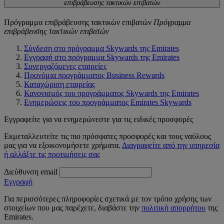
επιβράβευσης τακτικών επιβατών
Πρόγραμμα επιβράβευσης τακτικών επιβατών
Πρόγραμμα
επιβράβευσης τακτικών επιβατών
Σύνδεση στο πρόγραμμα Skywards της Emirates
Εγγραφή στο πρόγραμμα Skywards της Emirates
Συνεργαζόμενες εταιρείες
Προνόμια προγράμματος Business Rewards
Καταχώριση εταιρείας
Κανονισμός του προγράμματος Skywards της Emirates
Ενημερώσεις του προγράμματος Emirates Skywards
Εγγραφείτε για να ενημερώνεστε για τις ειδικές προσφορές
Εκμεταλλευτείτε τις πιο πρόσφατες προσφορές και τους ναύλους
μας για να εξοικονομήσετε χρήματα.
Διαγραφείτε από την υπηρεσία
ή αλλάξτε τις προτιμήσεις σας
Διεύθυνση email
Εγγραφή
Για περισσότερες πληροφορίες σχετικά με τον τρόπο χρήσης των
στοιχείων που μας παρέχετε, διαβάστε την
πολιτική απορρήτου
της
Emirates.