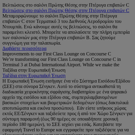
Βελτιώσεις στο σαλόνι Πρώτης Θέσης στην Πτέρυγα επιβατών C
Βελτιώσεις στο σαλόνι Πρώτης Θέσης στην Πτέρυγα επιβατών C
Μεταμορφώνουμε το σαλόνι Πρώτης Θέσης στην Πτέρυγα
επιβατών C στον Τερματικό 3 του Διεθνούς Αεροδρομίου του
Ντουμπάι. Ενώ κάνουμε αυτές τις βελτιώσεις, το σαλόνι θα
παραμείνει κλειστό. Μπορείτε να απολαύσετε την πλήρη εμπειρία
των σαλονιών μας στην Πτέρυγα επιβατών B. Σας ζητούμε
συγγνώμη για την ταλαιπωρία.
Διαβάστε περισσότερα
Improvements to our First Class Lounge on Concourse C
We’re transforming our First Class Lounge on Concourse C in
Terminal 3 at Dubai International Airport. While we make the
Ταξίδια στην Ευρωπαϊκή Ένωση
Ταξίδια στην Ευρωπαϊκή Ένωση
Η Ευρωπαϊκή Ένωση εισήγαγε ένα νέο Σύστημα Εισόδου/Εξόδου
(ΣΕΕ) στα σύνορα Σένγκεν. Αυτό το σύστημα αντικαθιστά τη
διαδικασία χειροκίνητης σφράγισης διαβατηρίου με ένα ψηφιακό
αρχείο της εισόδου και εξόδου σας, συμπεριλαμβανομένων
βασικών στοιχείων και βιομετρικών δεδομένων (όπως δακτυλικά
αποτυπώματα και εικόνα προσώπου). Εάν είστε υπήκοος χώρας
εκτός ΕΕ/Σένγκεν και ταξιδεύετε προς ή από τον Χώρο Σένγκεν για
σύντομη παραμονή (έως 90 ημέρες σε οποιαδήποτε χρονική
περίοδο 180 ημερών), το ΣΕΕ ισχύει για εσάς. Κατεβάστε την
εφαρμογή Travel to Europe και εγγραφείτε πριν ταξιδέψετε για να