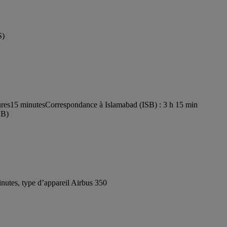
S)
ures15 minutes
Correspondance à Islamabad (ISB) : 3 h 15 min
SB)
utes, type d’appareil Airbus 350