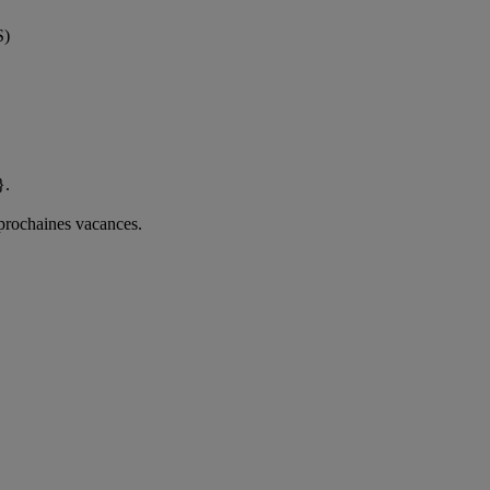
S)
}.
 prochaines vacances.