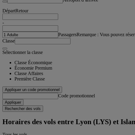
Départ
Retour
-
Passagers
Remarque : Vous pouvez réser
Classe
Sélectionner la classe
Classe Économique
Économie Premium
Classe Affaires
Première Classe
Appliquer un code promotionnel
Code promotionnel
Appliquer
Rechercher des vols
Horaires des vols entre Lyon (LYS) et Isl
Tous les vols