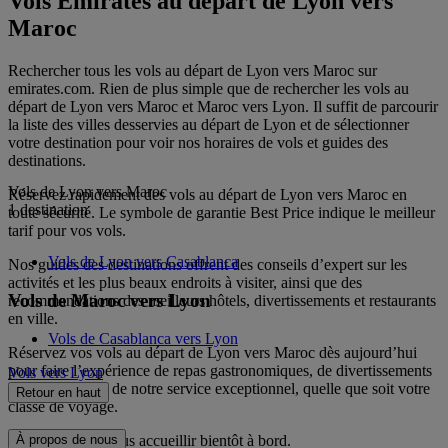
Vols Emirates au départ de Lyon vers
Maroc
Rechercher tous les vols au départ de Lyon vers Maroc sur
emirates.com. Rien de plus simple que de rechercher les vols au
départ de Lyon vers Maroc et Maroc vers Lyon. Il suffit de parcourir
la liste des villes desservies au départ de Lyon et de sélectionner
votre destination pour voir nos horaires de vols et guides des
destinations.
Vols de Lyon vers Maroc
Réservez rapidement des vols au départ de Lyon vers Maroc en
1 destination
toute sécurité. Le symbole de garantie Best Price indique le meilleur
tarif pour vos vols.
Vols de Lyon vers Casablanca
Nos guides des destinations offrent des conseils d’expert sur les
activités et les plus beaux endroits à visiter, ainsi que des
Vols de Maroc vers Lyon
recommandations des meilleurs hôtels, divertissements et restaurants
en ville.
Vols de Casablanca vers Lyon
Réservez vos vols au départ de Lyon vers Maroc dès aujourd’hui
pour faire l’expérience de repas gastronomiques, de divertissements
Vols vers Lyon
primés en vol et de notre service exceptionnel, quelle que soit votre
Retour en haut
classe de voyage.
Nous espérons vous accueillir bientôt à bord.
À propos de nous