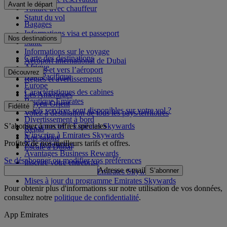
Avant le départ
Voiture avec chauffeur
Statut du vol
Bagages
Informations visa et passeport
Nos destinations
Santé
Informations sur le voyage
Carte des destinations
Aéroport international de Dubai
Afrique
Depuis et vers l’aéroport
Découvrez
Asie-Pacifique
Règles et avertissements
Europe
Caractéristiques des cabines
Les Amériques
Boutique Emirates
Moyen-Orient
Fidélité
Quels services sont disponibles sur votre vol ?
Volez à destination de tous les pays/territoires
Divertissement à bord
S’abonner à nos offres spéciales
Se connecter à Emirates Skywards
Repas
S’inscrire à Emirates Skywards
Nos salons
Profitez de nos meilleurs tarifs et offres.
Nos partenaires
Escale à Dubai
Avantages Business Rewards
Se désabonner ou modifier vos préférences
Inscrire votre entreprise
Adresse e-mail
S’abonner
Règles du programme Emirates Skywards
Mises à jour du programme Emirates Skywards
Pour obtenir plus d'informations sur notre utilisation de vos données,
consultez notre
politique de confidentialité
.
App Emirates