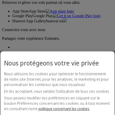
Réservez et gérez vos vols partout où vous allez.
App Store
App Store
Google Play
Google Play
Huawei App Gallery
huawai os
Connectez-vous avec nous
Partagez votre expérience Emirates.
Nous protégeons votre vie privée
Nous utilisons les cookies pour optimiser le fonctionnement
de notre site Internet, pour les analyses, le marketing et pour
Déclaration d'accessibilité
personnaliser les contenus que vous visualisez.
Nous contacter
En les acceptant, vous validez l’utilisation de tous ces cookies.
Politique de confidentialité
Conditions générales
Vous pouvez modifier vos préférences en cliquant sur le
Politique en matière de cookies
bouton Préférences concernant les cookies ou à tout moment
Cyber-sécurité
en consultant notre
politique concernant les cookies
.
Déclaration de transparence vis-à-vis de la loi sur l’esclavage