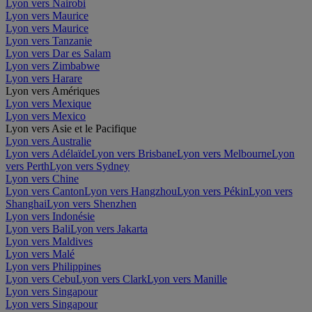
Lyon vers Nairobi
Lyon vers Maurice
Lyon vers Maurice
Lyon vers Tanzanie
Lyon vers Dar es Salam
Lyon vers Zimbabwe
Lyon vers Harare
Lyon vers Amériques
Lyon vers Mexique
Lyon vers Mexico
Lyon vers Asie et le Pacifique
Lyon vers Australie
Lyon vers Adélaïde
Lyon vers Brisbane
Lyon vers Melbourne
Lyon
vers Perth
Lyon vers Sydney
Lyon vers Chine
Lyon vers Canton
Lyon vers Hangzhou
Lyon vers Pékin
Lyon vers
Shanghai
Lyon vers Shenzhen
Lyon vers Indonésie
Lyon vers Bali
Lyon vers Jakarta
Lyon vers Maldives
Lyon vers Malé
Lyon vers Philippines
Lyon vers Cebu
Lyon vers Clark
Lyon vers Manille
Lyon vers Singapour
Lyon vers Singapour