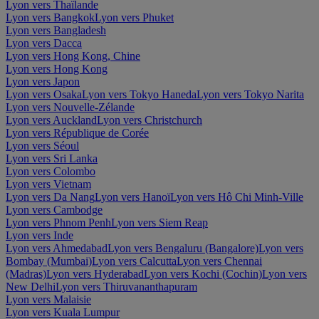
Lyon vers Thaïlande
Lyon vers Bangkok
Lyon vers Phuket
Lyon vers Bangladesh
Lyon vers Dacca
Lyon vers Hong Kong, Chine
Lyon vers Hong Kong
Lyon vers Japon
Lyon vers Osaka
Lyon vers Tokyo Haneda
Lyon vers Tokyo Narita
Lyon vers Nouvelle-Zélande
Lyon vers Auckland
Lyon vers Christchurch
Lyon vers République de Corée
Lyon vers Séoul
Lyon vers Sri Lanka
Lyon vers Colombo
Lyon vers Vietnam
Lyon vers Da Nang
Lyon vers Hanoï
Lyon vers Hô Chi Minh-Ville
Lyon vers Cambodge
Lyon vers Phnom Penh
Lyon vers Siem Reap
Lyon vers Inde
Lyon vers Ahmedabad
Lyon vers Bengaluru (Bangalore)
Lyon vers
Bombay (Mumbai)
Lyon vers Calcutta
Lyon vers Chennai
(Madras)
Lyon vers Hyderabad
Lyon vers Kochi (Cochin)
Lyon vers
New Delhi
Lyon vers Thiruvananthapuram
Lyon vers Malaisie
Lyon vers Kuala Lumpur