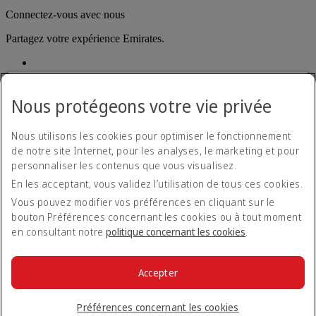
Connectez-vous avec nous
Partagez votre expérience Emirates.
Nous protégeons votre vie privée
Nous utilisons les cookies pour optimiser le fonctionnement
de notre site Internet, pour les analyses, le marketing et pour
Déclaration d'accessibilité
personnaliser les contenus que vous visualisez.
Nous contacter
En les acceptant, vous validez l’utilisation de tous ces cookies.
Politique de confidentialité
Conditions générales
Vous pouvez modifier vos préférences en cliquant sur le
Politique en matière de cookies
bouton Préférences concernant les cookies ou à tout moment
Cyber-sécurité
en consultant notre
politique concernant les cookies
.
Déclaration de transparence vis-à-vis de la loi sur l’esclavage
moderne
Plan du site
Accepter
Informations Légales
© 2026 The Emirates Group. Tous droits réservés.
Préférences concernant les cookies