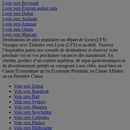
Lyon vers Beyrouth
Lyon vers Émirats arabes unis
Lyon vers Dubai
Lyon vers Jordanie
Lyon vers Amman
Lyon vers Oman
Lyon vers Mascate
Destinations les plus populaires au départ de Lyon (LYS)
Voyagez avec Emirates vers Lyon (LYS) et au-delà. Trouvez
l’inspiration parmi nos conseils de destinations et réservez votre
prochain vol ou vos prochaines vacances dès maintenant. En
chemin, profitez d’un confort supérieur, de repas gastronomiques et
de divertissements primés en voyageant à nos côtés, aussi bien en
Classe Économique qu’en Économie Premium, en Classe Affaires
ou en Première Classe.
Vols vers Dubai
Vols vers Bangkok
Vols vers Bali
Vols vers Sydney
Vols vers Maurice
Vols vers Seychelles
Vols vers Colombo
Vols vers Phuket
Vols vers Melbourne