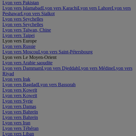
Lyon vers Pakistan
Lyon vers Islamabad
Lyon vers Karachi
Lyon vers Lahore
Lyon vers
Peshawar
Lyon vers Sialkot
Lyon vers Seychelles
Lyon vers Seychelles
Lyon vers Taïwan, Chine
Lyon vers Taipei
Lyon vers Europe
Lyon vers Russie
Lyon vers Moscou
Lyon vers Saint-Pétersbourg
Lyon vers Le Moyen-Orient
Lyon vers Arabie saoudite
Lyon vers Dammam
Lyon vers Djeddah
Lyon vers Médine
Lyon vers
Riyad
Lyon vers Irak
Lyon vers Bagdad
Lyon vers Bassorah
Lyon vers Koweït
Lyon vers Koweït
Lyon vers Syrie
Lyon vers Damas
Lyon vers Bahreïn
Lyon vers Bahreïn
Lyon vers Iran
Lyon vers Téhéran
Lyon vers Liban