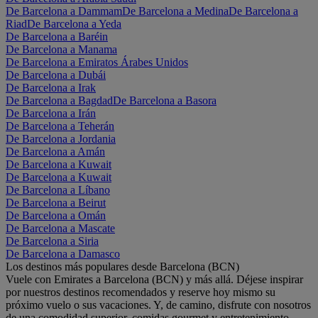
De Barcelona a Dammam
De Barcelona a Medina
De Barcelona a
Riad
De Barcelona a Yeda
De Barcelona a Baréin
De Barcelona a Manama
De Barcelona a Emiratos Árabes Unidos
De Barcelona a Dubái
De Barcelona a Irak
De Barcelona a Bagdad
De Barcelona a Basora
De Barcelona a Irán
De Barcelona a Teherán
De Barcelona a Jordania
De Barcelona a Amán
De Barcelona a Kuwait
De Barcelona a Kuwait
De Barcelona a Líbano
De Barcelona a Beirut
De Barcelona a Omán
De Barcelona a Mascate
De Barcelona a Siria
De Barcelona a Damasco
Los destinos más populares desde Barcelona (BCN)
Vuele con Emirates a Barcelona (BCN) y más allá. Déjese inspirar
por nuestros destinos recomendados y reserve hoy mismo su
próximo vuelo o sus vacaciones. Y, de camino, disfrute con nosotros
de una comodidad superior, comidas gourmet y entretenimiento