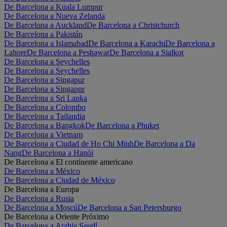
De Barcelona a Kuala Lumpur
De Barcelona a Nueva Zelanda
De Barcelona a Auckland
De Barcelona a Christchurch
De Barcelona a Pakistán
De Barcelona a Islamabad
De Barcelona a Karachi
De Barcelona a
Lahore
De Barcelona a Peshawar
De Barcelona a Sialkot
De Barcelona a Seychelles
De Barcelona a Seychelles
De Barcelona a Singapur
De Barcelona a Singapur
De Barcelona a Sri Lanka
De Barcelona a Colombo
De Barcelona a Tailandia
De Barcelona a Bangkok
De Barcelona a Phuket
De Barcelona a Vietnam
De Barcelona a Ciudad de Ho Chi Minh
De Barcelona a Da
Nang
De Barcelona a Hanói
De Barcelona a El continente americano
De Barcelona a México
De Barcelona a Ciudad de México
De Barcelona a Europa
De Barcelona a Rusia
De Barcelona a Moscú
De Barcelona a San Petersburgo
De Barcelona a Oriente Próximo
De Barcelona a Arabia Saudí