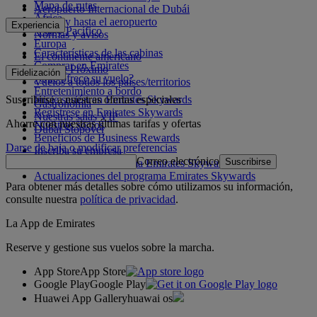
Mapa de rutas
Aeropuerto Internacional de Dubái
África
Desde y hasta el aeropuerto
Experiencia
Asia y Pacífico
Normas y avisos
Europa
Características de las cabinas
El continente americano
Comprar en Emirates
Oriente Próximo
Fidelización
¿Qué ofrece su vuelo?
Vuelos a todos los países/territorios
Entretenimiento a bordo
Suscribirse a nuestras ofertas especiales
Inicie sesión en Emirates Skywards
Gastronomía
Regístrese en Emirates Skywards
Nuestras salas VIP
Ahorre con nuestras últimas tarifas y ofertas
Nuestros socios
Dubai Stopover
Beneficios de Business Rewards
Darse de baja o modificar preferencias
Inscriba su empresa
Correo electrónico
Suscribirse
Normativa del programa Emirates Skywards
Actualizaciones del programa Emirates Skywards
Para obtener más detalles sobre cómo utilizamos su información,
consulte nuestra
política de privacidad
.
La App de Emirates
Reserve y gestione sus vuelos sobre la marcha.
App Store
App Store
Google Play
Google Play
Huawei App Gallery
huawai os