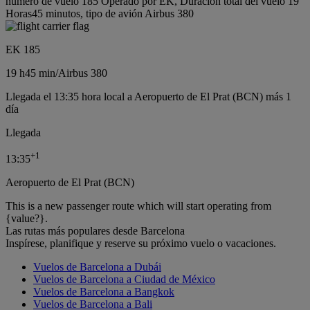
número de vuelo 185 Operado por EK, Duración total del vuelo 19
Horas45 minutos, tipo de avión Airbus 380
EK 185
19 h
45 min
/
Airbus 380
Llegada el 13:35 hora local a Aeropuerto de El Prat (BCN) más 1
día
Llegada
+
1
13:35
Aeropuerto de El Prat (BCN)
This is a new passenger route which will start operating from
{value?}.
Las rutas más populares desde Barcelona
Inspírese, planifique y reserve su próximo vuelo o vacaciones.
Vuelos de Barcelona a Dubái
Vuelos de Barcelona a Ciudad de México
Vuelos de Barcelona a Bangkok
Vuelos de Barcelona a Bali