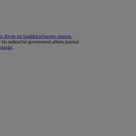
río Blyde en Sudáfrica
Nuestro planeta
 las nubes
Our government affairs journal
erazgo