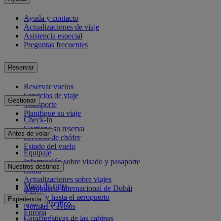
Ayuda y contacto
Actualizaciones de viaje
Asistencia especial
Preguntas frecuentes
Reservar
Reservar vuelos
Servicios de viaje
Gestionar
Transporte
Planifique su viaje
Check-in
Gestione su reserva
Antes de volar
Servicio de chófer
Estado del vuelo
Equipaje
Información sobre visado y pasaporte
Nuestros destinos
Salud
Actualizaciones sobre viajes
Mapa de rutas
Aeropuerto Internacional de Dubái
África
Desde y hasta el aeropuerto
Experiencia
Asia y Pacífico
Normas y avisos
Europa
Características de las cabinas