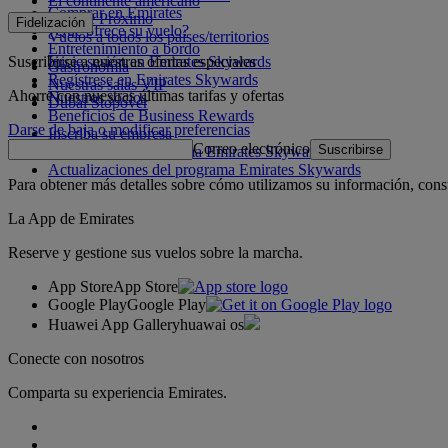
El continente americano
Comprar en Emirates
Oriente Próximo
Fidelización
¿Qué ofrece su vuelo?
Vuelos a todos los países/territorios
Entretenimiento a bordo
Suscribirse a nuestras ofertas especiales
Inicie sesión en Emirates Skywards
Gastronomía
Regístrese en Emirates Skywards
Nuestras salas VIP
Ahorre con nuestras últimas tarifas y ofertas
Nuestros socios
Dubai Stopover
Beneficios de Business Rewards
Darse de baja o modificar preferencias
Inscriba su empresa
Correo electrónico
Suscribirse
Normativa del programa Emirates Skywards
Actualizaciones del programa Emirates Skywards
Para obtener más detalles sobre cómo utilizamos su información, cons
La App de Emirates
Reserve y gestione sus vuelos sobre la marcha.
App Store
App Store
Google Play
Google Play
Huawei App Gallery
huawai os
Conecte con nosotros
Comparta su experiencia Emirates.