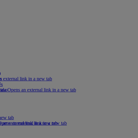
)
s
external link in a new tab
és
raso
ida Opens an external link in a new tab
new tab
 an external link in a new tab
ens an external link in a new tab