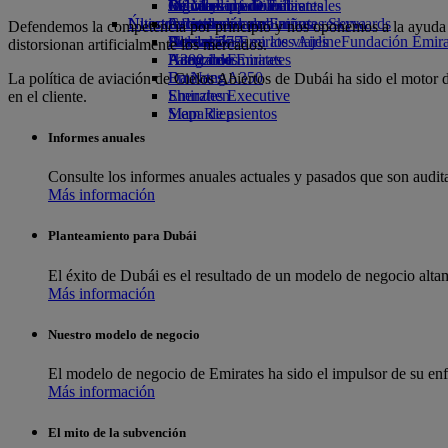
Bebidas
Juguetes infantiles
Informes medioambientales
De Madrid a Dubái
Calculadora de millas
Móvil y app de Emirates
Nuestra flota
Nuestras comunidades
Últimos destinos
Actividades para niños
Inicie sesión en Emirates Skywards
Cancelar o cambiar una reserva
Defendemos la competencia por principio y nos oponemos a la ayuda e
Boeing 777
Fundación Emirates Airline
Helsinki
Skywards+
Alteraciones en los viajes
Fundación Emirat
distorsionan artificialmente los mercados.
A380 de Emirates
Patrocinios
Hangzhou
Acerca de Emirates
Emirates A350
Da Nang
La política de aviación de Cielos Abiertos de Dubái ha sido el motor 
Emirates Executive
Shenzhen
en el cliente.
Mapa de asientos
Siem Riep
Informes anuales
Consulte los informes anuales actuales y pasados ​​que son audi
Más información
Planteamiento para Dubái
El éxito de Dubái es el resultado de un modelo de negocio alta
Más información
Nuestro modelo de negocio
El modelo de negocio de Emirates ha sido el impulsor de su enf
Más información
El mito de la subvención