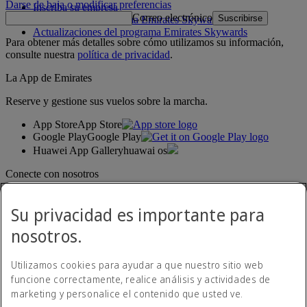
Darse de baja o modificar preferencias
Inscriba su empresa
Correo electrónico
Suscribirse
Normativa del programa Emirates Skywards
Actualizaciones del programa Emirates Skywards
Para obtener más detalles sobre cómo utilizamos su información,
consulte nuestra
política de privacidad
.
La App de Emirates
Reserve y gestione sus vuelos sobre la marcha.
App Store
App Store
Google Play
Google Play
Huawei App Gallery
huawai os
Conecte con nosotros
Comparta su experiencia Emirates.
Su privacidad es importante para
nosotros.
Utilizamos cookies para ayudar a que nuestro sitio web
funcione correctamente, realice análisis y actividades de
marketing y personalice el contenido que usted ve.