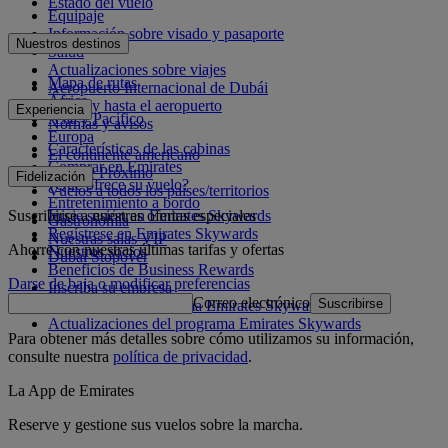
Estado del vuelo
Equipaje
Información sobre visado y pasaporte
Nuestros destinos
Salud
Actualizaciones sobre viajes
Mapa de rutas
Aeropuerto Internacional de Dubái
África
Desde y hasta el aeropuerto
Experiencia
Asia y Pacífico
Normas y avisos
Europa
Características de las cabinas
El continente americano
Comprar en Emirates
Oriente Próximo
Fidelización
¿Qué ofrece su vuelo?
Vuelos a todos los países/territorios
Entretenimiento a bordo
Suscribirse a nuestras ofertas especiales
Inicie sesión en Emirates Skywards
Gastronomía
Regístrese en Emirates Skywards
Nuestras salas VIP
Ahorre con nuestras últimas tarifas y ofertas
Nuestros socios
Dubai Stopover
Beneficios de Business Rewards
Darse de baja o modificar preferencias
Inscriba su empresa
Correo electrónico
Suscribirse
Normativa del programa Emirates Skywards
Actualizaciones del programa Emirates Skywards
Para obtener más detalles sobre cómo utilizamos su información,
consulte nuestra
política de privacidad
.
La App de Emirates
Reserve y gestione sus vuelos sobre la marcha.