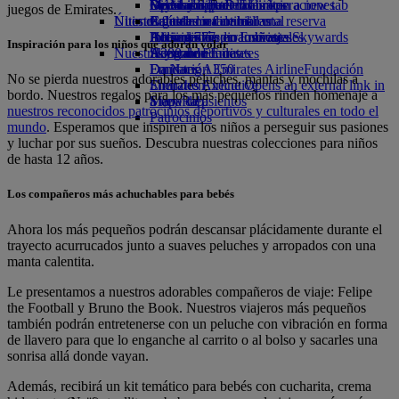
Opens an external link in a new tab
Bebidas
Diversión para los niños
Sostenibilidad en las operaciones
De Madrid a Dubái
Skywards Rail
Móvil y app de Emirates
juegos de Emirates.
Nuestra flota
Últimos destinos
Juguetes infantiles
Política medioambiental
Calculadora de millas
Cancelar o cambiar una reserva
Boeing 777
Actividades para niños
Informes medioambientales
Helsinki
Inicie sesión en Emirates Skywards
Alteraciones en los viajes
Inspiración para los niños que adoran volar
Nuestras comunidades
A380 de Emirates
Hangzhou
Skywards+
Acerca de Emirates
Emirates A350
Fundación Emirates Airline
Da Nang
Fundación
No se pierda nuestros adorables peluches, mantas y mochilas a
Emirates Executive
Emirates Airline Opens an external link in
Shenzhen
bordo. Nuestros regalos para los más pequeños rinden homenaje a
Mapa de asientos
a new tab
Siem Riep
nuestros reconocidos patrocinios deportivos y culturales en todo el
Patrocinios
mundo
. Esperamos que inspiren a los niños a perseguir sus pasiones
y luchar por sus sueños. Descubra nuestras colecciones para niños
de hasta 12 años.
Los compañeros más achuchables para bebés
Ahora los más pequeños podrán descansar plácidamente durante el
trayecto acurrucados junto a suaves peluches y arropados con una
manta calentita.
Le presentamos a nuestros adorables compañeros de viaje: Felipe
the Football y Bruno the Book. Nuestros viajeros más pequeños
también podrán entretenerse con un peluche con vibración en forma
de llavero para que lo enganche al carrito o al bolso y sacarles una
sonrisa allá donde vayan.
Además, recibirá un kit temático para bebés con cucharita, crema