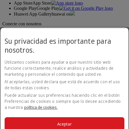
App Store
App Store
Google Play
Google Play
Huawei App Gallery
huawai os
Conecte con nosotros
Comparta su experiencia Emirates.
Su privacidad es importante para
nosotros.
Utilizamos cookies para ayudar a que nuestro sitio web
funcione correctamente, realice análisis y actividades de
marketing y personalice el contenido que usted ve.
Al aceptarlas, usted declara que está de acuerdo con el uso
Declaración de accesibilidad
de todas estas cookies.
Contacte con nosotros
Política de privacidad
Puede actualizar sus preferencias haciendo clic en el botón
Condiciones generales
Preferencias de cookies o siempre que lo desee accediendo
Política de cookies
a nuestra
política de cookies.
Ciberseguridad
Declaración de transparencia de la Ley sobre la Esclavitud
Moderna
Aceptar
Mapa del sitio web