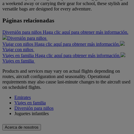
a weekend away or carrying their gear for school, these stylish and
versatile bags are designed for every adventure.
Páginas relacionadas
Diversión para niños Haga clic aquí para obtener más información.
Diversión para niños
Viajar con niños Haga clic aquí para obtener más información.
Viajar con niños
Viajes en familia Haga clic aquí para obtener más información.
Viajes en familia
Products and services may vary on actual flights depending on
routes, aircraft configuration and seasonality. Operational
requirements may also cause last-minute changes to the aircraft used
on scheduled flights.
Emirates
Viajes en familia
Diversión para niños
Juguetes infantiles
Acerca de nosotros