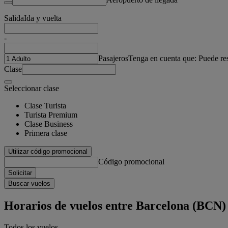
Salida
Ida y vuelta
-
Pasajeros
Tenga en cuenta que: Puede re
Clase
Seleccionar clase
Clase Turista
Turista Premium
Clase Business
Primera clase
Utilizar código promocional
Código promocional
Solicitar
Buscar vuelos
Horarios de vuelos entre Barcelona (BCN)
Todos los vuelos