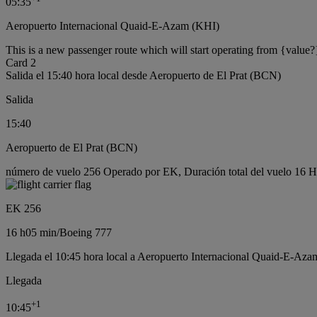
05:35
Aeropuerto Internacional Quaid-E-Azam (KHI)
This is a new passenger route which will start operating from {value?
Card 2
Salida el 15:40 hora local desde Aeropuerto de El Prat (BCN)
Salida
15:40
Aeropuerto de El Prat (BCN)
número de vuelo 256 Operado por EK, Duración total del vuelo 16 H
EK 256
16 h
05 min
/
Boeing 777
Llegada el 10:45 hora local a Aeropuerto Internacional Quaid-E-Aza
Llegada
+
1
10:45