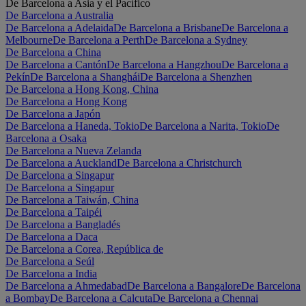
De Barcelona a Asia y el Pacífico
De Barcelona a Australia
De Barcelona a Adelaida
De Barcelona a Brisbane
De Barcelona a
Melbourne
De Barcelona a Perth
De Barcelona a Sydney
De Barcelona a China
De Barcelona a Cantón
De Barcelona a Hangzhou
De Barcelona a
Pekín
De Barcelona a Shanghái
De Barcelona a Shenzhen
De Barcelona a Hong Kong, China
De Barcelona a Hong Kong
De Barcelona a Japón
De Barcelona a Haneda, Tokio
De Barcelona a Narita, Tokio
De
Barcelona a Osaka
De Barcelona a Nueva Zelanda
De Barcelona a Auckland
De Barcelona a Christchurch
De Barcelona a Singapur
De Barcelona a Singapur
De Barcelona a Taiwán, China
De Barcelona a Taipéi
De Barcelona a Bangladés
De Barcelona a Daca
De Barcelona a Corea, República de
De Barcelona a Seúl
De Barcelona a India
De Barcelona a Ahmedabad
De Barcelona a Bangalore
De Barcelona
a Bombay
De Barcelona a Calcuta
De Barcelona a Chennai