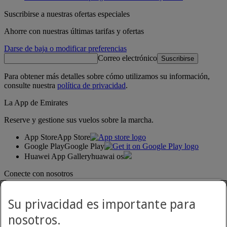
Suscribirse a nuestras ofertas especiales
Ahorre con nuestras últimas tarifas y ofertas
Darse de baja o modificar preferencias
Correo electrónico
Suscribirse
Para obtener más detalles sobre cómo utilizamos su información,
consulte nuestra
política de privacidad
.
La App de Emirates
Reserve y gestione sus vuelos sobre la marcha.
App Store
App Store
Google Play
Google Play
Huawei App Gallery
huawai os
Conecte con nosotros
Comparta su experiencia Emirates.
Su privacidad es importante para
nosotros.