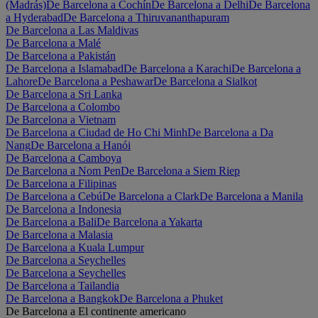
(Madrás)
De Barcelona a Cochín
De Barcelona a Delhi
De Barcelona
a Hyderabad
De Barcelona a Thiruvananthapuram
De Barcelona a Las Maldivas
De Barcelona a Malé
De Barcelona a Pakistán
De Barcelona a Islamabad
De Barcelona a Karachi
De Barcelona a
Lahore
De Barcelona a Peshawar
De Barcelona a Sialkot
De Barcelona a Sri Lanka
De Barcelona a Colombo
De Barcelona a Vietnam
De Barcelona a Ciudad de Ho Chi Minh
De Barcelona a Da
Nang
De Barcelona a Hanói
De Barcelona a Camboya
De Barcelona a Nom Pen
De Barcelona a Siem Riep
De Barcelona a Filipinas
De Barcelona a Cebú
De Barcelona a Clark
De Barcelona a Manila
De Barcelona a Indonesia
De Barcelona a Bali
De Barcelona a Yakarta
De Barcelona a Malasia
De Barcelona a Kuala Lumpur
De Barcelona a Seychelles
De Barcelona a Seychelles
De Barcelona a Tailandia
De Barcelona a Bangkok
De Barcelona a Phuket
De Barcelona a El continente americano