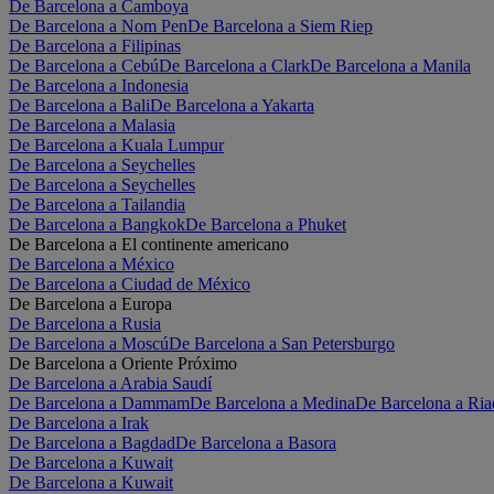
De Barcelona a Camboya
De Barcelona a Nom Pen
De Barcelona a Siem Riep
De Barcelona a Filipinas
De Barcelona a Cebú
De Barcelona a Clark
De Barcelona a Manila
De Barcelona a Indonesia
De Barcelona a Bali
De Barcelona a Yakarta
De Barcelona a Malasia
De Barcelona a Kuala Lumpur
De Barcelona a Seychelles
De Barcelona a Seychelles
De Barcelona a Tailandia
De Barcelona a Bangkok
De Barcelona a Phuket
De Barcelona a El continente americano
De Barcelona a México
De Barcelona a Ciudad de México
De Barcelona a Europa
De Barcelona a Rusia
De Barcelona a Moscú
De Barcelona a San Petersburgo
De Barcelona a Oriente Próximo
De Barcelona a Arabia Saudí
De Barcelona a Dammam
De Barcelona a Medina
De Barcelona a Ria
De Barcelona a Irak
De Barcelona a Bagdad
De Barcelona a Basora
De Barcelona a Kuwait
De Barcelona a Kuwait