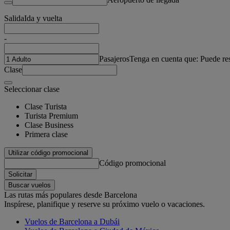
Salida
Ida y vuelta
-
Pasajeros
Tenga en cuenta que: Puede re
Clase
Seleccionar clase
Clase Turista
Turista Premium
Clase Business
Primera clase
Utilizar código promocional
Código promocional
Solicitar
Buscar vuelos
Las rutas más populares desde Barcelona
Inspírese, planifique y reserve su próximo vuelo o vacaciones.
Vuelos de Barcelona a Dubái