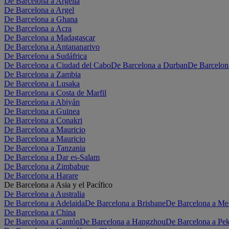
De Barcelona a Argelia
De Barcelona a Argel
De Barcelona a Ghana
De Barcelona a Acra
De Barcelona a Madagascar
De Barcelona a Antananarivo
De Barcelona a Sudáfrica
De Barcelona a Ciudad del Cabo
De Barcelona a Durban
De Barcelon
De Barcelona a Zambia
De Barcelona a Lusaka
De Barcelona a Costa de Marfil
De Barcelona a Abiyán
De Barcelona a Guinea
De Barcelona a Conakri
De Barcelona a Mauricio
De Barcelona a Mauricio
De Barcelona a Tanzania
De Barcelona a Dar es-Salam
De Barcelona a Zimbabue
De Barcelona a Harare
De Barcelona a Asia y el Pacífico
De Barcelona a Australia
De Barcelona a Adelaida
De Barcelona a Brisbane
De Barcelona a Me
De Barcelona a China
De Barcelona a Cantón
De Barcelona a Hangzhou
De Barcelona a Pe