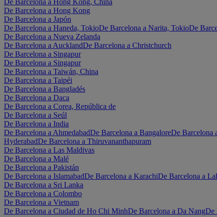
De Barcelona a Hong Kong, China
De Barcelona a Hong Kong
De Barcelona a Japón
De Barcelona a Haneda, Tokio
De Barcelona a Narita, Tokio
De Barce
De Barcelona a Nueva Zelanda
De Barcelona a Auckland
De Barcelona a Christchurch
De Barcelona a Singapur
De Barcelona a Singapur
De Barcelona a Taiwán, China
De Barcelona a Taipéi
De Barcelona a Bangladés
De Barcelona a Daca
De Barcelona a Corea, República de
De Barcelona a Seúl
De Barcelona a India
De Barcelona a Ahmedabad
De Barcelona a Bangalore
De Barcelona
Hyderabad
De Barcelona a Thiruvananthapuram
De Barcelona a Las Maldivas
De Barcelona a Malé
De Barcelona a Pakistán
De Barcelona a Islamabad
De Barcelona a Karachi
De Barcelona a La
De Barcelona a Sri Lanka
De Barcelona a Colombo
De Barcelona a Vietnam
De Barcelona a Ciudad de Ho Chi Minh
De Barcelona a Da Nang
De 