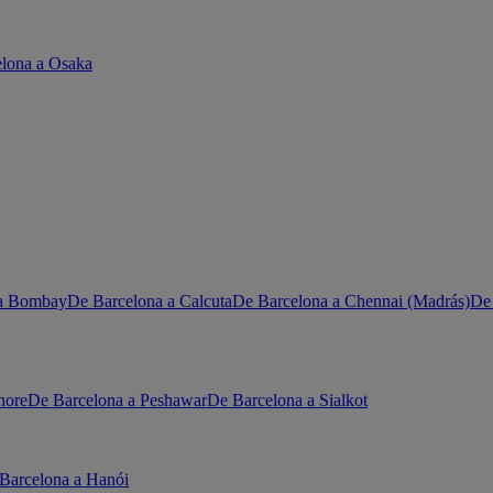
lona a Osaka
 a Bombay
De Barcelona a Calcuta
De Barcelona a Chennai (Madrás)
De
hore
De Barcelona a Peshawar
De Barcelona a Sialkot
Barcelona a Hanói