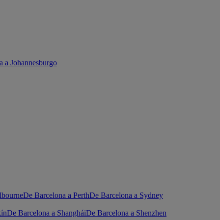
a a Johannesburgo
lbourne
De Barcelona a Perth
De Barcelona a Sydney
kín
De Barcelona a Shanghái
De Barcelona a Shenzhen