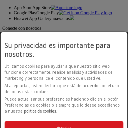
App Store
App Store
Google Play
Google Play
Huawei App Gallery
huawai os
Conecte con nosotros
Comparta su experiencia Emirates.
Su privacidad es importante para
nosotros.
Utilizamos cookies para ayudar a que nuestro sitio web
funcione correctamente, realice análisis y actividades de
marketing y personalice el contenido que usted ve.
Al aceptarlas, usted declara que está de acuerdo con el uso
Declaración de accesibilidad
de todas estas cookies.
Contacte con nosotros
Política de privacidad
Puede actualizar sus preferencias haciendo clic en el botón
Condiciones generales
Preferencias de cookies o siempre que lo desee accediendo
Política de cookies
a nuestra
política de cookies.
Ciberseguridad
Declaración de transparencia de la Ley sobre la Esclavitud
Moderna
Aceptar