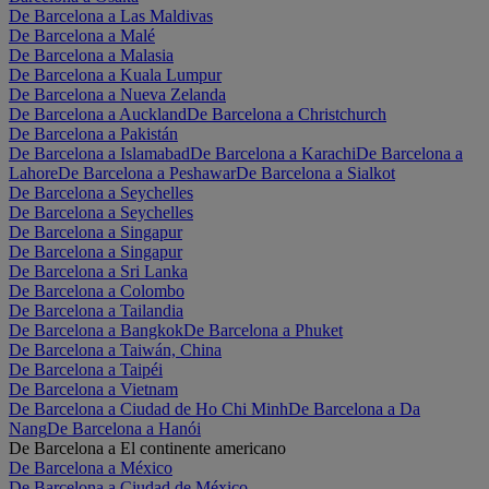
De Barcelona a Las Maldivas
De Barcelona a Malé
De Barcelona a Malasia
De Barcelona a Kuala Lumpur
De Barcelona a Nueva Zelanda
De Barcelona a Auckland
De Barcelona a Christchurch
De Barcelona a Pakistán
De Barcelona a Islamabad
De Barcelona a Karachi
De Barcelona a
Lahore
De Barcelona a Peshawar
De Barcelona a Sialkot
De Barcelona a Seychelles
De Barcelona a Seychelles
De Barcelona a Singapur
De Barcelona a Singapur
De Barcelona a Sri Lanka
De Barcelona a Colombo
De Barcelona a Tailandia
De Barcelona a Bangkok
De Barcelona a Phuket
De Barcelona a Taiwán, China
De Barcelona a Taipéi
De Barcelona a Vietnam
De Barcelona a Ciudad de Ho Chi Minh
De Barcelona a Da
Nang
De Barcelona a Hanói
De Barcelona a El continente americano
De Barcelona a México
De Barcelona a Ciudad de México