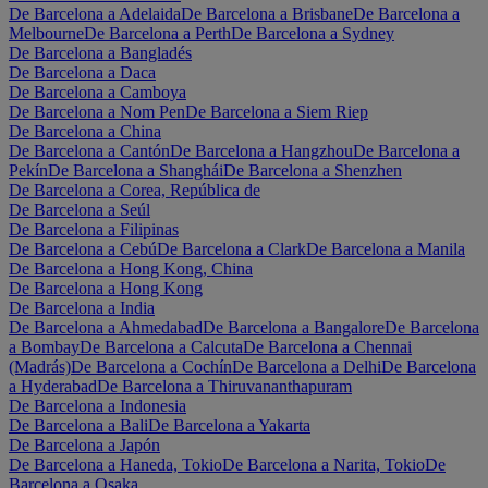
De Barcelona a Adelaida
De Barcelona a Brisbane
De Barcelona a
Melbourne
De Barcelona a Perth
De Barcelona a Sydney
De Barcelona a Bangladés
De Barcelona a Daca
De Barcelona a Camboya
De Barcelona a Nom Pen
De Barcelona a Siem Riep
De Barcelona a China
De Barcelona a Cantón
De Barcelona a Hangzhou
De Barcelona a
Pekín
De Barcelona a Shanghái
De Barcelona a Shenzhen
De Barcelona a Corea, República de
De Barcelona a Seúl
De Barcelona a Filipinas
De Barcelona a Cebú
De Barcelona a Clark
De Barcelona a Manila
De Barcelona a Hong Kong, China
De Barcelona a Hong Kong
De Barcelona a India
De Barcelona a Ahmedabad
De Barcelona a Bangalore
De Barcelona
a Bombay
De Barcelona a Calcuta
De Barcelona a Chennai
(Madrás)
De Barcelona a Cochín
De Barcelona a Delhi
De Barcelona
a Hyderabad
De Barcelona a Thiruvananthapuram
De Barcelona a Indonesia
De Barcelona a Bali
De Barcelona a Yakarta
De Barcelona a Japón
De Barcelona a Haneda, Tokio
De Barcelona a Narita, Tokio
De
Barcelona a Osaka