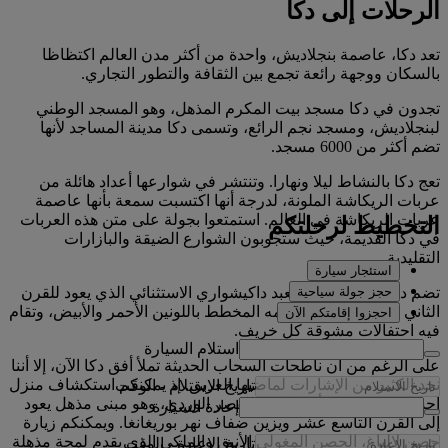
الرحلات إلى دكا
تعد دكا، عاصمة بنجلاديش، واحدة من أكثر مدن العالم اكتظاظا
بالسكان ووجهة رائعة تجمع بين الثقافة والتطور التجاري.
تجدون في دكا مسجد بيت المكرم المذهل، وهو المسجد الوطني
لبنجلاديش، ومسجد نجم الرائع، وتسمى دكا مدينة المساجد لأنها
تضم أكثر من 6000 مسجد.
تعج دكا بالنشاط ليلا ونهارا. وتنتشر في شوارعها أعداد هائلة من
عربات الريكاشة الملونة، لدرجة أنها اكتسبت سمعة بأنها عاصمة
عربات الريكاشة في العالم. استمتعوا بجولة على متن هذه العربات
التخطيط لرحلتكم
في دكا القديمة، حيث ستجوبون الشوارع الضيقة والبازارات
التقليدية.
استئجار سيارة
حجز جولة سياحية
تضم دكا القديمة أيضا معبد داكيشواري الاستثنائي الذي يعود للقرن
الثاني عشر ويتميز بتصميمه المخطط باللونين الأحمر والأبيض، وتقام
احجزوا إقامتكم الآن
فيه احتفالات مشوقة كل خريف.
استلام السيارة
على الرغم من أن ناطحات السحاب الحديثة تملأ أفق دكا الآن، إلا أننا
نجد الكثير من الإشارات لماضيها العريق. إذ يمكنكم استكشاف منزل
تاريخ الاستلام
-
الوقت
إحسان، المعروف أيضا باسم القصر الوردي، وهو مبنى مذهل يعود
إعادة السيارة
إلى القرن التاسع عشر ويزين ضفاف نهر بوريغانغا. ويمكنكم زيارة
حصن لالباغ، الحصن المغولي الأنيق والملكي الذي يقدم لمحة مذهلة
تاريخ الإعادة
-
الوقت