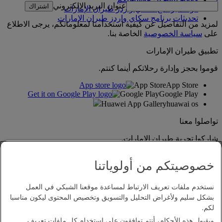
عنوان البريد الإلكتروني
اشتراك
قواعد برنامج سكاي واردز طيران الإمارات
تحديثات برنامج سكاي واردز طيران الإمارات
لمزيد من التفاصيل عن كيفية استخدامنا لمعلوماتكم، يرجى الاطلاع
على
سياسة الخصوصية
الخاصة بنا.
تطبيق طيران الإمارات
قوموا بحجز وإدارة رحلاتكم أينما كنتم.
App Store
App Store
Google Play
Google Play
Huawei App Gallery
huawai os
تواصلوا معنا
شاركوا تجربة طيران الإمارات.
خصوصيتكم من أولوياتنا
نستخدم ملفات تعريف الارتباط لمساعدة موقعنا الشبكي في العمل
بشكل سليم ولأغراض التحليل والتسويق وتخصيص المحتوى ليكون مناسبا
لكم.
وبقبول هذه الأحكام، أنتم توافقون على استخدام كل ملفات تعريف