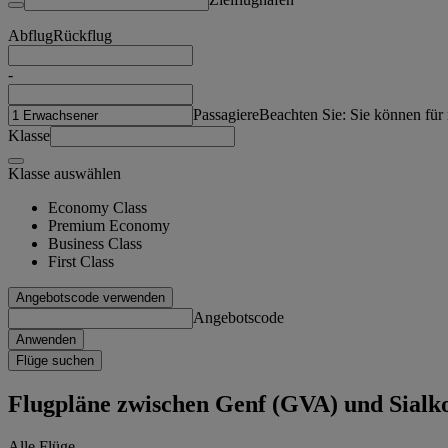
Abflug
Rückflug
-
Passagiere
Beachten Sie: Sie können für
Klasse
Klasse auswählen
Economy Class
Premium Economy
Business Class
First Class
Angebotscode verwenden
Angebotscode
Anwenden
Flüge suchen
Flugpläne zwischen Genf (GVA) und Sialk
Alle Flüge