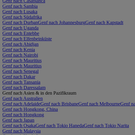
Genf nach Casablanca
Genf nach Sambia
Genf nach Lusaka
Genf nach Südafrika
Genf nach Durban
Genf nach Johannesburg
Genf nach Kapstadt
Genf nach Uganda
Genf nach Entebbe
Genf nach Elfenbeinküste
Genf nach Abidjan
Genf nach Kenia
Genf nach Nairobi
Genf nach Mauritius
Genf nach Mauritius
Genf nach Senegal
Genf nach Dakar
Genf nach Tansania
Genf nach Daressalam
Genf nach Asien & in den Pazifikraum
Genf nach Australien
Genf nach Adelaide
Genf nach Brisbane
Genf nach Melbourne
Genf na
Genf nach Hongkong, China
Genf nach Hongkong
Genf nach Japan
Genf nach Osaka
Genf nach Tokio Haneda
Genf nach Tokio Narita
Genf nach Malaysia