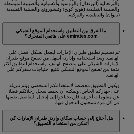
والبرتغالية (البرتغال) والروسية والإسبانية والصينية المبسطة
والصينية التقليدية (هونج كونج) وتيشورونج والصينية التقليدية
(تايوان) والتايلندية والتركية.
ما الفرق بين التطبيق واستخدام الموقع الشبكي
emirates.com على هاتفي المتحرك؟
تم تصميم تطبيق طيران الإمارات ليعمل بشكل أفضل على
الهاتف. ويعد استخدامه وإدارته أسهل من تصفح موقع طيران
الإمارات الشبكي على متصفح الهاتف. واستخدام التطبيق أكثر
متعة من تصفح الموقع الشبكي لتتبع احتياجات سفركم على
الهاتف.
ويكون التطبيق مخصصا لاستخدامكم الشخصي ويتم تنزيله
على جهازكم الخاص. ويمكنه أن يحفظ سجل رحلاتكم فضلا
عن معلومات أخرى، فلن تحتاجوا إلى إدخال التفاصيل نفسها
في كل مرة تسجلون الدخول فيها.
هل أحتاج إلى حساب سكاي واردز طيران الإمارات كي
أتمكن من استخدام التطبيق؟