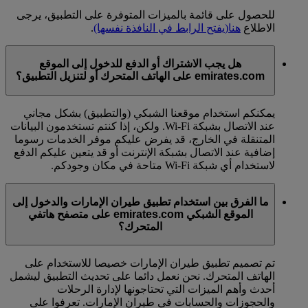
للحصول على قائمة بالميزات المتوفرة على التطبيق، يرجى
الاطلاع
هنا
(يفتح الرابط في النافذة نفسها)
.
هل يجب الاشتراك أو الدفع للدخول إلى الموقع
emirates.com على الهاتف المتحرك أو لتنزيل التطبيق؟
يمكنكم استخدام موقعنا الشبكي (والتطبيق) بشكل مجاني
عند الاتصال بشبكة Wi-Fi. ولكن، إذا كنتم تستخدمون البيانات
المتنقلة في الخارج، قد يفرض عليكم موفر الخدمات رسوما
إضافية عند الاتصال بشبكة الإنترنت أو قد يتعين عليكم الدفع
لاستخدام أي شبكة Wi-Fi متاحة في مكان وجودكم.
ما الفرق بين استخدام تطبيق طيران الإمارات والدخول إلى
الموقع الشبكي emirates.com على متصفح هاتفي
المتحرك؟
تم تصميم تطبيق طيران الإمارات خصيصا للاستخدام على
الهاتف المتحرك. نحن نعمل دائما على تحديث التطبيق ليشمل
أحدث وأهم الميزات التي تحتاجونها لإدارة الرحلات
والحجوزات والحسابات في طيران الإمارات. تعرفوا على