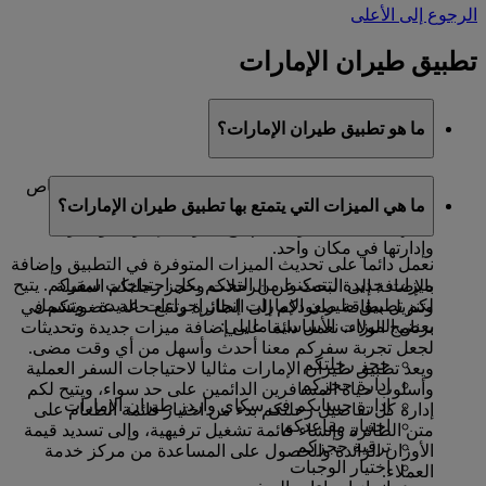
الرجوع إلى الأعلى
تطبيق طيران الإمارات
ما هو تطبيق طيران الإمارات؟
تطبيق طيران الإمارات هو مساعد السفر الافتراضي الخاص
ما هي الميزات التي يتمتع بها تطبيق طيران الإمارات؟
بكم والمتوفر على أجهزة آندرويد وآيفون. ويعد الطريقة
الأسهل للتخطيط لرحلاتكم مع طيران الإمارات وحجزها
وإدارتها في مكان واحد.
نعمل دائما على تحديث الميزات المتوفرة في التطبيق وإضافة
ميزات جديدة لتتمكنوا من التحكم بكل احتياجات سفركم. يتيح
بالإضافة إلى البحث عن الرحلات وحجز رحلتكم المقبلة
لكم تطبيق طيران الإمارات إنجاز إجراءات عديدة - وتشمل
وتنزيل بطاقة صعودكم إلى الطائرة وتتبع حالة عضويتكم في
بعض الميزات الأساسية ما يلي:
برنامج الولاء، نعمل دائما على إضافة ميزات جديدة وتحديثات
لجعل تجربة سفركم معنا أحدث وأسهل من أي وقت مضى.
حجز رحلتكم
ويعد تطبيق طيران الإمارات مثاليا لاحتياجات السفر العملية
إدارة حجزكم
وأسلوب حياة المسافرين الدائمين على حد سواء، ويتيح لكم
إدارة حسابكم في سكاي واردز طيران الإمارات
إدارة كل تفاصيل رحلتكم بدء من اختيار قائمة الطعام على
اختيار مقاعدكم
متن الطائرة وإنشاء قائمة تشغيل ترفيهية، وإلى تسديد قيمة
ترقية حجزكم
الأوزان الزائدة والحصول على المساعدة من مركز خدمة
اختيار الوجبات
العملاء.