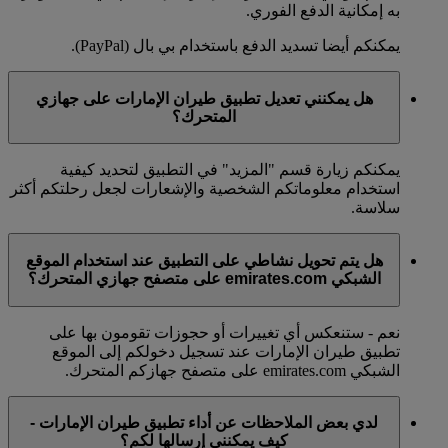
به إمكانية الدفع الفوري.
يمكنكم أيضا تسديد الدفع باستخدام بي بال (PayPal).
هل يمكنني تعديل تطبيق طيران الإمارات على جهازي
المتحرك؟
يمكنكم زيارة قسم "المزيد" في التطبيق لتحديد كيفية
استخدام معلوماتكم الشخصية والإشعارات لجعل رحلتكم أكثر
سلاسة.
هل يتم تحويل نشاطي على التطبيق عند استخدام الموقع
الشبكي emirates.com على متصفح جهازي المتحرك؟
نعم - ستنعكس أي تغييرات أو حجوزات تقومون بها على
تطبيق طيران الإمارات عند تسجيل دخولكم إلى الموقع
الشبكي emirates.com على متصفح جهازكم المتحرك.
لدي بعض الملاحظات عن أداء تطبيق طيران الإمارات -
كيف يمكنني إرسالها لكم؟