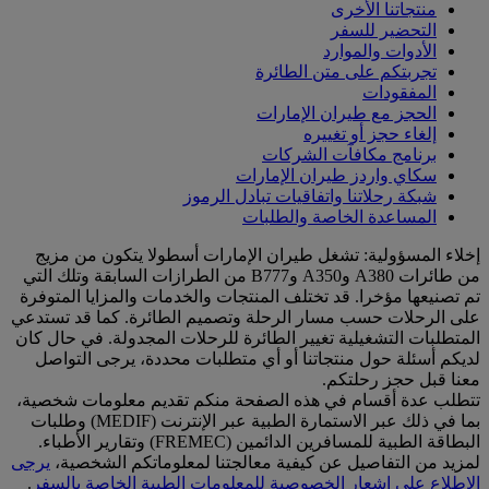
منتجاتنا الأخرى
التحضير للسفر
الأدوات والموارد
تجربتكم على متن الطائرة
المفقودات
الحجز مع طيران الإمارات
إلغاء حجز أو تغييره
برنامج مكافآت الشركات
سكاي واردز طيران الإمارات
شبكة رحلاتنا واتفاقيات تبادل الرموز
المساعدة الخاصة والطلبات
إخلاء المسؤولية: تشغل طيران الإمارات أسطولا يتكون من مزيج
من طائرات A380 وA350 وB777 من الطرازات السابقة وتلك التي
تم تصنيعها مؤخرا. قد تختلف المنتجات والخدمات والمزايا المتوفرة
على الرحلات حسب مسار الرحلة وتصميم الطائرة. كما قد تستدعي
المتطلبات التشغيلية تغيير الطائرة للرحلات المجدولة. في حال كان
لديكم أسئلة حول منتجاتنا أو أي متطلبات محددة، يرجى التواصل
معنا قبل حجز رحلتكم.
تتطلب عدة أقسام في هذه الصفحة منكم تقديم معلومات شخصية،
بما في ذلك عبر الاستمارة الطبية عبر الإنترنت (MEDIF) وطلبات
البطاقة الطبية للمسافرين الدائمين (FREMEC) وتقارير الأطباء.
لمزيد من التفاصيل عن كيفية معالجتنا لمعلوماتكم الشخصية،
يرجى
الاطلاع على إشعار الخصوصية للمعلومات الطبية الخاصة بالسفر
.