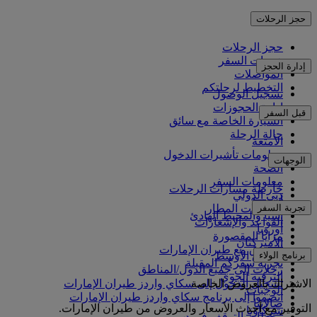
حجز الرحلات
حجز الرحلات
خدمات السفر
إدارة الحجز
المواصلات
التخطيط لرحلتكم
تسجيل الوصول
إدارة الحجوزات
قبل السفر
السيارة الخاصة مع سائق
حالة الرحلة
الأمتعة
معلومات تأشيرات الدخول
الوجهات
الصحة
معلومات السفر
خارطة مسارات الرحلات
دبي الدولي
أفريقيا
تجربة السفر
مواصلات المطار
آسيا والمحيط الهادئ
القواعد والإشعارات
أوروبا
مزايا المقصورة
الأميركتان
التسوق مع طيران الإمارات
برنامج الولاء
الشرق الأوسط
تجربة سفركم المقبلة
رحلات إلى جميع الدول/المناطق
الترفيه الجوي
الاشتراك بالعروض الخاصة
تسجيل الدخول إلى سكاي واردز طيران الإمارات
الوجبات
انضموا إلى برنامج سكاي واردز طيران الإمارات
صالاتنا
التوفير مع أحدث الأسعار والعروض من طيران الإمارات.
شركاؤنا
محطات التوقف في دبي