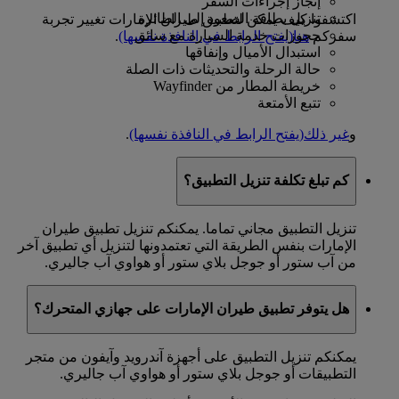
إنجاز إجراءات السفر
تنزيل بطاقة الصعود إلى الطائرة
اكتشفوا كيف يمكن لتطبيق طيران الإمارات تغيير تجربة
حجوزات خدمة السيارة مع سائق
سفركم
هنا
(يفتح الرابط في النافذة نفسها)
.
استبدال الأميال وإنفاقها
حالة الرحلة والتحديثات ذات الصلة
خريطة المطار من Wayfinder
تتبع الأمتعة
و
غير ذلك
(يفتح الرابط في النافذة نفسها)
.
كم تبلغ تكلفة تنزيل التطبيق؟
تنزيل التطبيق مجاني تماما. يمكنكم تنزيل تطبيق طيران
الإمارات بنفس الطريقة التي تعتمدونها لتنزيل أي تطبيق آخر
من آب ستور أو جوجل بلاي ستور أو هواوي آب جاليري.
هل يتوفر تطبيق طيران الإمارات على جهازي المتحرك؟
يمكنكم تنزيل التطبيق على أجهزة آندرويد وآيفون من متجر
التطبيقات أو جوجل بلاي ستور أو هواوي آب جاليري.