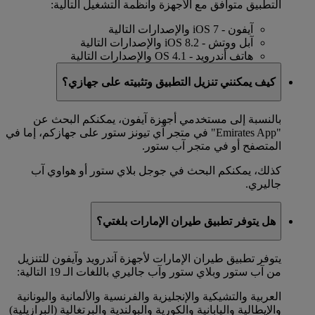
التطبيق متوافق مع الأجهزة وأنظمة التشغيل التالية:
آيفون - iOS 7 والإصدارات التالية
آبل ووتش - iOS 8.2 والإصدارات التالية
هاتف أندرويد - OS 4.1 والإصدارات التالية
كيف يمكنني تنزيل التطبيق وتثبيته على جهازي؟
بالنسبة إلى مستخدمي أجهزة آيفون، يمكنكم البحث عن
"Emirates App" في متجر آي تيونز ستور على جهازكم، إما في
المتصفح أو في متجر آب ستور.
كذلك، يمكنكم البحث في جوجل بلاي ستور أو هواوي آب
جاليري.
هل يتوفر تطبيق طيران الإمارات بلغتي؟
يتوفر تطبيق طيران الإمارات لأجهزة آندرويد وآيفون للتنزيل
من آب ستور وبلاي ستور وآب جاليري باللغات الـ 19 التالية:
العربية والتشيكية والإنجليزية والفرنسية والألمانية واليونانية
والإيطالية واليابانية والكورية والبولندية والبرتغالية (البرازيلية)