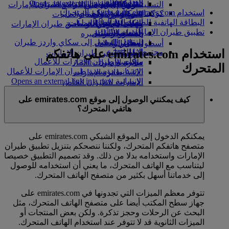
in a new tab
الشركاء الجويون
Opens an external link in a new tab
التسلية للأطفال
السوق الحرة
تجربتكم على متن الطائرة
تناول الطعام في الدرجة السياحية
السفر لأصحاب الهمم مع طيران الإمارات
استخدام emirates.com على هاتفكم المتحرك
كوكبنا
شركاؤنا
الممتازة
متجرنا الرسمي
الأدوات والموارد
الترفيه عن الأطفال
المساعدة الخاصة والطلبات
البطاقة الهاتفية للصعود إلى الطائرة
سكاي واردز رايل
الاستدامة في العمليات
ألعاب الأطفال
وجبات الدرجة السياحية
الهاتف المتحرك وتطبيق طيران الإمارات
تطبيق طيران الإمارات
حاسبة الأميال
السياسة البيئية
المشروبات
أنشطة للأطفال
إلغاء حجز أو تغييره
التقارير البيئية
تسجيل الدخول إلى سكاي واردز طيران
أسطول طائراتنا
تعطل الرحلات
استخدام emirates.com على هاتفكم
الإمارات
مجتمعاتنا المحلية
بوينج 777
معلومات عن طيران الإمارات
سكاي واردز+
مؤسسة طيران الإمارات للأعمال
طائرة الإمارات A380
المتحرك
الإنسانية
مؤسسة طيران الإمارات للأعمال
A350 طائرة الإمارات
الإنسانية Opens an external link in a new
الإمارات للطيران الخاص
tab
توزيع المقاعد
كيف يمكنني الوصول إلى موقع emirates.com على
الرعاية
هاتفي المتحرك؟
يمكنكم الدخول إلى الموقع الشبكي emirates.com على
متصفح هاتفكم المتحرك، ولكننا ننصحكم بتنزيل تطبيق طيران
الإمارات واستخدامه بدلا من ذلك. وقد تصميم التطبيق خصيصا
ليتناسب مع الهاتف المتحرك، ما يعني أن استخدامه للوصول
إلى خدماتنا أسهل بكثير من متصفح الهاتف المتحرك.
تتوفر معظم الميزات التي تجدونها في emirates.com على
جهاز سطح المكتب أيضا على متصفح الهاتف المتحرك، مثل
البحث عن الرحلات وحجز تذكرة. ولكن بعض المنتجات أو
الميزات الثانوية قد لا تتوفر عند استخدام الهاتف المتحرك.