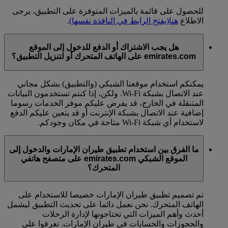
للحصول على قائمة بالميزات المتوفرة على التطبيق، يرجى
الاطلاع
هنا
(يفتح الرابط في النافذة نفسها)
.
هل يجب الاشتراك أو الدفع للدخول إلى الموقع
emirates.com على الهاتف المتحرك أو لتنزيل التطبيق؟
يمكنكم استخدام موقعنا الشبكي (والتطبيق) بشكل مجاني
عند الاتصال بشبكة Wi-Fi. ولكن، إذا كنتم تستخدمون البيانات
المتنقلة في الخارج، قد يفرض عليكم موفر الخدمات رسوما
إضافية عند الاتصال بشبكة الإنترنت أو قد يتعين عليكم الدفع
لاستخدام أي شبكة Wi-Fi متاحة في مكان وجودكم.
ما الفرق بين استخدام تطبيق طيران الإمارات والدخول إلى
الموقع الشبكي emirates.com على متصفح هاتفي
المتحرك؟
تم تصميم تطبيق طيران الإمارات خصيصا للاستخدام على
الهاتف المتحرك. نحن نعمل دائما على تحديث التطبيق ليشمل
أحدث وأهم الميزات التي تحتاجونها لإدارة الرحلات
والحجوزات والحسابات في طيران الإمارات. تعرفوا على