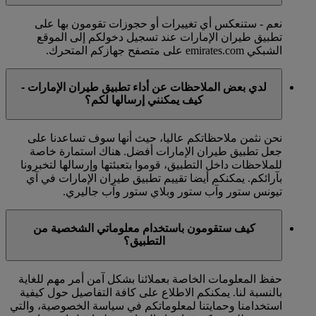
نعم - ستنعكس أي تغييرات أو حجوزات تقومون بها على
تطبيق طيران الإمارات عند تسجيل دخولكم إلى الموقع
الشبكي emirates.com على متصفح جهازكم المتحرك.
لدي بعض الملاحظات عن أداء تطبيق طيران الإمارات -
كيف يمكنني إرسالها لكم؟
نحن نثمن ملاحظاتكم عاليا، حيث أنها سوف تساعدنا على
جعل تطبيق طيران الإمارات أفضل. هناك استمارة خاصة
للملاحظات داخل التطبيق، قوموا بتعبئتها وإرسالها لتخبرونا
بآرائكم. يمكنكم أيضا تقييم تطبيق طيران الإمارات في آي
تيونس ستور وآب ستور وبلاي ستور وآب جاليري.
كيف ستقومون باستخدام معلوماتي الشخصية من
التطبيق؟
حفظ المعلومات الخاصة بعملائنا بشكل آمن أمر مهم للغاية
بالنسبة لنا. يمكنكم الاطلاع على كافة التفاصيل حول كيفية
استخدامنا وحمايتنا لمعلوماتكم في سياسة الخصوصية، والتي