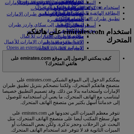
in a new tab
الشركاء الجويون
Opens an external link in a new tab
التسلية للأطفال
السوق الحرة
تجربتكم على متن الطائرة
تناول الطعام في الدرجة السياحية
السفر لأصحاب الهمم مع طيران الإمارات
استخدام emirates.com على هاتفكم المتحرك
كوكبنا
شركاؤنا
الممتازة
متجرنا الرسمي
الأدوات والموارد
الترفيه عن الأطفال
المساعدة الخاصة والطلبات
البطاقة الهاتفية للصعود إلى الطائرة
سكاي واردز رايل
الاستدامة في العمليات
ألعاب الأطفال
وجبات الدرجة السياحية
الهاتف المتحرك وتطبيق طيران الإمارات
تطبيق طيران الإمارات
حاسبة الأميال
السياسة البيئية
المشروبات
أنشطة للأطفال
إلغاء حجز أو تغييره
التقارير البيئية
تسجيل الدخول إلى سكاي واردز طيران
أسطول طائراتنا
تعطل الرحلات
استخدام emirates.com على هاتفكم
الإمارات
مجتمعاتنا المحلية
بوينج 777
معلومات عن طيران الإمارات
سكاي واردز+
مؤسسة طيران الإمارات للأعمال
طائرة الإمارات A380
المتحرك
الإنسانية
مؤسسة طيران الإمارات للأعمال
A350 طائرة الإمارات
الإنسانية Opens an external link in a new
الإمارات للطيران الخاص
tab
توزيع المقاعد
كيف يمكنني الوصول إلى موقع emirates.com على
الرعاية
هاتفي المتحرك؟
يمكنكم الدخول إلى الموقع الشبكي emirates.com على
متصفح هاتفكم المتحرك، ولكننا ننصحكم بتنزيل تطبيق طيران
الإمارات واستخدامه بدلا من ذلك. وقد تصميم التطبيق خصيصا
ليتناسب مع الهاتف المتحرك، ما يعني أن استخدامه للوصول
إلى خدماتنا أسهل بكثير من متصفح الهاتف المتحرك.
تتوفر معظم الميزات التي تجدونها في emirates.com على
جهاز سطح المكتب أيضا على متصفح الهاتف المتحرك، مثل
البحث عن الرحلات وحجز تذكرة. ولكن بعض المنتجات أو
الميزات الثانوية قد لا تتوفر عند استخدام الهاتف المتحرك.