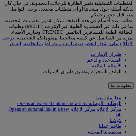
المتطلبات التشغيلية تغيير الطائرة للرحلات المجدولة. في حال كان
لديكم أسئلة حول منتجاتنا أو أي متطلبات محددة، يرجى التواصل
معنا قبل حجز رحلتكم.
تتطلب عدة أقسام في هذه الصفحة منكم تقديم معلومات شخصية،
بما في ذلك عبر الاستمارة الطبية عبر الإنترنت (MEDIF) وطلبات
البطاقة الطبية للمسافرين الدائمين (FREMEC) وتقارير الأطباء.
لمزيد من التفاصيل عن كيفية معالجتنا لمعلوماتكم الشخصية،
يرجى
الاطلاع على إشعار الخصوصية للمعلومات الطبية الخاصة بالسفر
.
طيران الإمارات
المساعدة والدعم
الأسئلة الشائعة
الهاتف المتحرك وتطبيق طيران الإمارات
معلومات عنا
معلومات عنا
الوظائف
الوظائف Opens an external link in a new tab
مركز الإعلام
مركز الإعلام Opens an external link in a new
tab
كوكبنا
طاقم عملنا
مجتمعاتنا المحلية