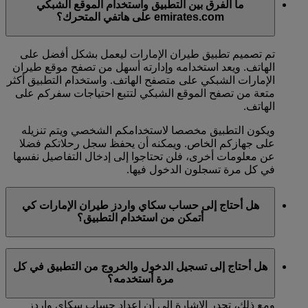
ما الفرق بين التطبيق واستخدام الموقع الشبكي
emirates.com على هاتفي المتحرك؟
تم تصميم تطبيق طيران الإمارات ليعمل بشكل أفضل على
الهاتف. ويعد استخدامه وإدارته أسهل من تصفح موقع طيران
الإمارات الشبكي على متصفح الهاتف. واستخدام التطبيق أكثر
متعة من تصفح الموقع الشبكي لتتبع احتياجات سفركم على
الهاتف.
ويكون التطبيق مخصصا لاستخدامكم الشخصي ويتم تنزيله
على جهازكم الخاص. ويمكنه أن يحفظ سجل رحلاتكم فضلا
عن معلومات أخرى، فلن تحتاجوا إلى إدخال التفاصيل نفسها
في كل مرة تسجلون الدخول فيها.
هل أحتاج إلى حساب سكاي واردز طيران الإمارات كي
أتمكن من استخدام التطبيق؟
كلا، لستم بحاجة إلى حساب سكاي واردز طيران الإمارات
هل أحتاج إلى تسجيل الدخول والخروج من التطبيق في كل
لكي تتمكنوا من استخدام التطبيق. يمكن لجميع عملاء طيران
مرة أستخدمه؟
الإمارات استخدامه.
ومع ذلك، تجدر الإشارة إلى أن إعداد حساب سكاي واردز