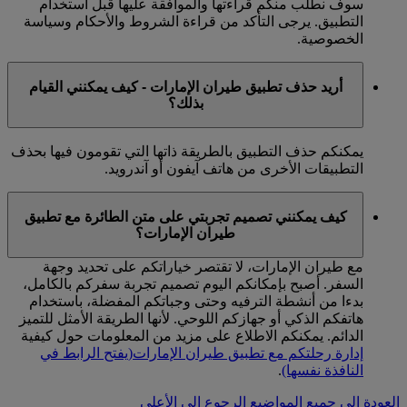
سوف نطلب منكم قراءتها والموافقة عليها قبل استخدام
التطبيق. يرجى التأكد من قراءة الشروط والأحكام وسياسة
الخصوصية.
أريد حذف تطبيق طيران الإمارات - كيف يمكنني القيام
بذلك؟
يمكنكم حذف التطبيق بالطريقة ذاتها التي تقومون فيها بحذف
التطبيقات الأخرى من هاتف آيفون أو آندرويد.
كيف يمكنني تصميم تجربتي على متن الطائرة مع تطبيق
طيران الإمارات؟
مع طيران الإمارات، لا تقتصر خياراتكم على تحديد وجهة
السفر. أصبح بإمكانكم اليوم تصميم تجربة سفركم بالكامل،
بدءا من أنشطة الترفيه وحتى وجباتكم المفضلة، باستخدام
هاتفكم الذكي أو جهازكم اللوحي. لأنها الطريقة الأمثل للتميز
الدائم. يمكنكم الاطلاع على مزيد من المعلومات حول كيفية
إدارة رحلتكم مع تطبيق طيران الإمارات
(يفتح الرابط في
النافذة نفسها)
.
العودة إلى جميع المواضيع
الرجوع إلى الأعلى