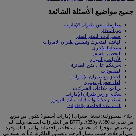
جميع مواضيع الأسئلة الشائعة
معلومات عن طيران الإمارات
في المطار
اضطرابات السفرالسفر
الهاتف المتحرك وتطبيق طيران الإمارات
منتجاتنا الأخرى
التحضير للسفر
الأدوات والموارد
تجربتكم على متن الطائرة
المفقودات
الحجز مع طيران الإمارات
إلغاء حجز أو تغييره
برنامج مكافآت الشركات
سكاي واردز طيران الإمارات
شبكة رحلاتنا واتفاقيات تبادل الرموز
المساعدة الخاصة والطلبات
إخلاء المسؤولية: تشغل طيران الإمارات أسطولا يتكون من مزيج
من طائرات A380 وA350 وB777 من الطرازات السابقة وتلك التي
تم تصنيعها مؤخرا. قد تختلف المنتجات والخدمات والمزايا المتوفرة
على الرحلات حسب مسار الرحلة وتصميم الطائرة. كما قد تستدعي