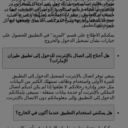
سوف يطلب منكم تسجيل الدخول عبر إدخال كلمة المرور
طيران الإمارات مجاني تماما، وهو مفيد جدا للمسافرين
والتفاصيل الخاصة بكم في المرة الأولى التي تقومون فيها
الدائمين وأعضاء برنامج سكاي واردز طيران الإمارات. يساعد
باستخدام التطبيق - وبعد ذلك يمكنكم إما البقاء في حالة
حساب سكاي واردز طيران الإمارات بتسهيل وتسريع عملية
تسجيل الدخول أو تسجيل الخروج في كل مرة تقومون فيها
حجز الأنشطة وإدارتها ويتيح لكم كسب الأميال وإنفاقها مع كل
باستخدام التطبيق.
حجز رحلة.
يمكنكم الاطلاع على قسم "المزيد" في التطبيق للحصول على
خيارات بشأن تسجيل الدخول والخروج.
هل أحتاج إلى اتصال بالإنترنت للدخول إلى تطبيق طيران
الإمارات؟
ينبغي توفر اتصال بالإنترنت لتسجيل الدخول إلى التطبيق
للمرة الأولى واستخدام وظائف تستهلك الكثير من البيانات
مثل حجز وإدارة رحلاتكم. لا تقلقوا إذا لم يكن لديكم اتصال
لاسلكي بالإنترنت أو خدمة بيانات متنقلة - سيبقى بإمكانكم
الدخول إلى التطبيق وإلى معلوماتكم دون الاتصال بالإنترنت.
هل يمكنني استخدام التطبيق عندما أكون في الخارج؟
يمكنكم استخدام تطبيق طيران الإمارات في أي مكان مزود