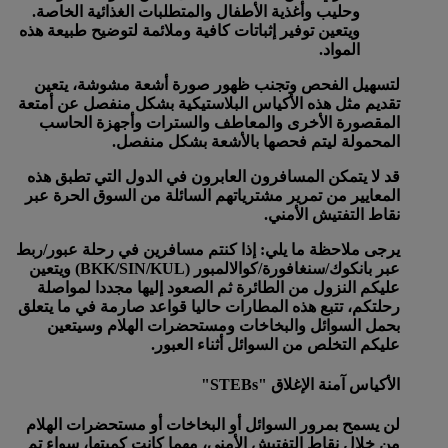
وحليب وأغذية الأطفال والمتطلبات الغذائية الخاصة.
ويتعين توفير إثباتات كافية وملائمة لتوضيح طبيعة هذه
المواد.
لتسهيل الفحص وتجنب ظهور صورة أشعة مشوشة، يتعين
تقديم مثل هذه الأكياس البلاستيكية بشكل منفصل عن أمتعة
المقصورة الأخرى والمعاطف والسترات وأجهزة الحاسب
المحمولة ليتم فحصها بالأشعة بشكل منفصل.
قد لا يتمكن المسافرون العابرون في الدول التي تطبق هذه
المعايير من تمرير مشترياتهم السائلة من السوق الحرة عبر
نقاط التفتيش الأمني.
يرجى ملاحظة ما يلي: إذا كنتم مسافرين في رحلة عبور/ربط
عبر بانكوك/سنغافورة/كوالالمبور (BKK/SIN/KUL) ويتعين
عليكم النزول من الطائرة ثم الصعود إليها مجددا لمواصلة
رحلتكم، تتبع هذه المطارات حاليا قواعد صارمة في ما يتعلق
بحمل السوائل والبخاخات ومستحضرات الهلام وسيتعين
عليكم التخلص من السوائل أثناء العبور.
الأكياس آمنة الإغلاق "STEBs"
لن يسمح بمرور السوائل أو البخاخات أو مستحضرات الهلام
من خلال نقاط التفتيش الأمني، مهما كانت كميتها، سواء تم