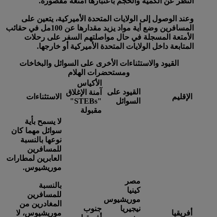
النظر عن الكمية والحجم باعتبارها أمتعة مقصورة.
وعند الوصول إلى الولايات المتحدة الأميركية، يتعين على
المسافرين وضع أية مواد يزيد مقدارها عن 100مل في حقائب
الأمتعة المسجلة في حال مواصلتهم السفر على رحلات
المتابعة داخل الولايات المتحدة الأميركية أو خارجها.
القيود والاستثناءات الأخرى على السوائل والبخاخات
ومستحضرات الهلام
الأكياس
القيود على
آمنة الإغلاق
الإقليم
الاستثناءات
السوائل
"STEBs"
مقبولة
لا يسمح بأية
سوائل مهما كان
نوعها بالنسبة
للمسافرين
العابرين لمطارات
موريشيوس.
مصر
بالنسبة
كينيا
للمسافرين
موريشيوس
المغادرين من
نيجيريا
جنوب
أفريقيا
موريشيوس، لا