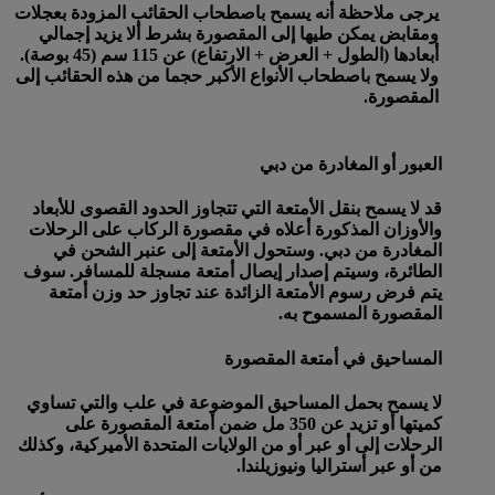
يرجى ملاحظة أنه يسمح باصطحاب الحقائب المزودة بعجلات
ومقابض يمكن طيها إلى المقصورة بشرط ألا يزيد إجمالي
أبعادها (الطول + العرض + الارتفاع) عن 115 سم (45 بوصة).
ولا يسمح باصطحاب الأنواع الأكبر حجما من هذه الحقائب إلى
المقصورة.
العبور أو المغادرة من دبي
قد لا يسمح بنقل الأمتعة التي تتجاوز الحدود القصوى للأبعاد
والأوزان المذكورة أعلاه في مقصورة الركاب على الرحلات
المغادرة من دبي. وستحول الأمتعة إلى عنبر الشحن في
الطائرة، وسيتم إصدار إيصال أمتعة مسجلة للمسافر. سوف
يتم فرض رسوم الأمتعة الزائدة عند تجاوز حد وزن أمتعة
المقصورة المسموح به.
المساحيق في أمتعة المقصورة
لا يسمح بحمل المساحيق الموضوعة في علب والتي تساوي
كميتها أو تزيد عن 350 مل ضمن أمتعة المقصورة على
الرحلات إلى أو عبر أو من الولايات المتحدة الأميركية، وكذلك
من أو عبر أستراليا ونيوزيلندا.