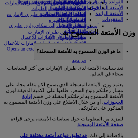
القواعد والسياسات الخاصة بالأمتعة
in a new tab
الشركاء الجويون
Opens an external link in a new tab
التسلية للأطفال
السوق الحرة
تجربتكم على متن الطائرة
تناول الطعام في الدرجة السياحية
السفر لأصحاب الهمم مع طيران الإمارات
الأمتعة المتأخرة والمتضررة والتتبع
كوكبنا
شركاؤنا
الممتازة
متجرنا الرسمي
الأدوات والموارد
الترفيه عن الأطفال
المساعدة الخاصة والطلبات
الأمتعة الزائدة
سكاي واردز رايل
الاستدامة في العمليات
ألعاب الأطفال
وجبات الدرجة السياحية
الهاتف المتحرك وتطبيق طيران الإمارات
المفقودات
حاسبة الأميال
السياسة البيئية
المشروبات
أنشطة للأطفال
إلغاء حجز أو تغييره
التقارير البيئية
تسجيل الدخول إلى سكاي واردز طيران
أسطول طائراتنا
تعطل الرحلات
وزن الأمتعة المسموح به
الإمارات
مجتمعاتنا المحلية
بوينج 777
معلومات عن طيران الإمارات
سكاي واردز+
مؤسسة طيران الإمارات للأعمال
طائرة الإمارات A380
الإنسانية
مؤسسة طيران الإمارات للأعمال
A350 طائرة الإمارات
الإنسانية Opens an external link in a new
الإمارات للطيران الخاص
ما هو الوزن المسموح به للأمتعة المسجلة؟
tab
توزيع المقاعد
الرعاية
تعد سياسة الأمتعة لدى طيران الإمارات من أكثر السياسات
سخاء في العالم.
يعتمد وزن الأمتعة المسجلة الذي يسمح لكم بنقله مجانا على
مسار رحلتكم ونوع السعر. اطلعوا على الكمية الدقيقة لوزن
الأمتعة المسموح به لرحلتكم المقبلة في قسم
إدارة
الحجوزات
، أو من خلال الاطلاع على وزن الأمتعة المسموح به
المذكور على تذكرتكم.
للمزيد من المعلومات حول سياسات الأمتعة، يرجى قراءة
صفحة الأمتعة المسجلة
.
بالإضافة إلى ذلك،
قد تطبق قواعد أمتعة مختلفة على