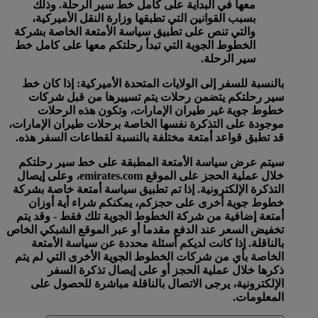
معها في البداية على كامل خط سير الرحلة. وذلك
بسبب القوانين التي تطبقها وزارة النقل الأميركية،
والتي تنص على تطبيق سياسة الأمتعة الخاصة بشركة
الخطوط الجوية التي تبدأ رحلتكم معها على كامل خط
سير الرحلة.
بالنسبة للسفر إلى الولايات المتحدة الأميركية:
إذا كان خط
سير رحلتكم يتضمن رحلات يتم تسييرها من قبل شركات
خطوط جوية غير طيران الإمارات، وتكون هذه الرحلات
موجودة على التذكرة نفسها الخاصة برحلات طيران الإمارات،
قد تطبق قواعد أمتعة مختلفة بالنسبة لقطاعات السفر هذه.
سيتم عرض سياسة الأمتعة المطبقة على خط سير رحلتكم
خلال عملية الحجز على الموقع emirates.com، وعلى إيصال
التذكرة الإلكترونية. إذا تم تطبيق سياسة أمتعة خاصة بشركة
خطوط جوية أخرى على حجزكم، يمكنكم شراء أية أوزان
أمتعة إضافية من شركة الخطوط الجوية تلك فقط - وقد يتم
تخفيض السعر عند الدفع مقدما أو عبر الموقع الشبكي الخاص
بالناقلة. إذا كانت لديكم أسئلة محددة عن سياسة الأمتعة
الخاصة بأي من شركات الخطوط الجوية الأخرى التي لم يتم
ذكرها خلال عملية الحجز أو على إيصال تذكرة السفر
الإلكترونية، يرجى الاتصال بالناقلة مباشرة للحصول على
المعلومات.