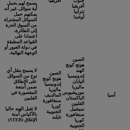
جنوب
أفريقيا
يسمح لهم بحمل
أفريقيا
أية سوائل. غير أنه
تنزانيا
يمكنهم حمل
أوغندا
السوائل المشتراة
من السوق الحرة
إلى الطائرة،
اعتمادا على
القواعد المطبقة
في دولة العبور أو
الوجهة النهائية.
الصين
هونج كونج
الهند
لا يسمح بنقل أي
الصين
إندونيسيا
نوع من السوائل
هونج كونج
اليابان
على الإطلاق
إندونيسيا
ماليزيا
ضمن أمتعة
ماليزيا
موريشيوس
المقصورة في
آسيا
المالديف
الباكستان
الفلبين
سنغافورة
الفلبين
كوريا
لا تقبل الهند حاليا
سيشيل
الجنوبية
بالأكياس آمنة
سنغافورة
تايلند
الإغلاق (STEB)
كوريا
الجنوبية