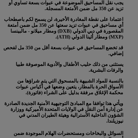
يجب نقل المساحيق الموضوعة في عبوات بسعة تساوي أو
تزيد عن 350 مل ضمن الأمتعة المسجلة.
اعتمادا على نقطة المغادرة الأخيرة، لن يسمح لكم باصطحاب
أي مساحيق في عبوات تزيد سعتها عن 350 مل ضمن أمتعة
المقصورة في دبي الدولي (DXB) ومطار ميلانو - مالبينسا
(MXP) ومطار أثينا الدولي (ATH).
قد تخضع المساحيق في عبوات بسعة أقل من 350 مل لفحص
إضافي.
يستثنى من ذلك حليب الأطفال والأدوية الموصوفة طبيا
والرفات البشرية.
بالنسبة للمواد الشبيهة بالمسحوق التي يتم شراؤها من
الأسواق الحرة بالمطار، يتعين وضعها في أكياس عبوات
محكمة الإغلاق مرفقة بدليل على الشراء (فاتورة).
ويأتي هذا توافقا مع المبادئ التوجيهية الأمنية الجديدة الصادرة
عن إدارة أمن النقل في الولايات المتحدة الأميركية ووزارة
الشؤون الداخلية الأسترالية وهيئة الطيران المدني في
نيوزيلندا.
السوائل والبخاخات ومستحضرات الهلام الموجودة ضمن