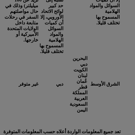
السوائل والمواد
حد كبير
ميليلتر) وذلك في
الهلامية
لوائح الاتحاد
حال مواصلتهم
المسموح بها
الأوروبي، إلا
السفر في رحلات
تختلف قليلا.
أن كميات
متابعة داخل
السوائل
الولايات المتحدة
والمواد
الأميركية أو
الهلامية
خارجها.
المسموح بها
تختلف قليلا.
البحرين
دبي
الكويت
لبنان
عُمان
الشرق الأوسط
دبي
غير متوفر
قطر
المملكة
العربية
السعودية
اليمن
تعد جميع المعلومات الواردة أعلاه حسب المعلومات المتوفرة