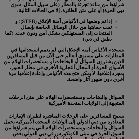
شراؤها من منافذ تجزئة بالمطار (على سبيل المثال، سوق
دبي الحرة) أو على متن الطائرة، إلا في الحالات التالية:
إذا تم وضعها في الأكياس آمنة الإغلاق (STEB)؛ و
تمت حمايتها من خلال الوسائل الخاصة بإيصال
المنتجات إلى المستهلكين بشكل آمن ودون عبث. (كما
يطبق في دبي)
تستخدم الأكياس آمنة الإغلاق التي لم يعمم استخدامها في
المطارات على مستوى العالم حتى الآن من قبل المسافرين
الذين يشترون السوائل أو البخاخات أو مستحضرات الهلام من
الأسواق الحرة أو المحال التجارية الأخرى في مطار العبور.
بمجرد إغلاقها، لا يمكن فتح هذه الأكياس وإعادة إغلاقها مرة
أخرى دون ظهور آثار واضحة.
السوائل والبخاخات ومستحضرات الهلام على متن الرحلات
المتجهة إلى الولايات المتحدة الأميركية
يسمح للمسافرين على الرحلات المباشرة لطيران الإمارات
المغادرة من دبي الدولي إلى الولايات المتحدة الأميركية بحمل
السوائل والبخاخات ومستحضرات الهلام التي يتم شراؤها من
السوق الحرة في مبنى الكونكورس في دبي الدولي بغض