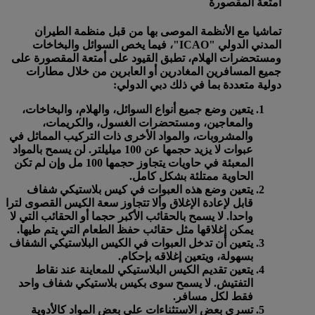
أمتعة المقصورة
تماشيا مع الأنظمة الموصى بها من قبل منظمة الطيران
المدني الدولي "ICAO"، فيما يخص السوائل والبخاخات
ومستحضرات الهلام، تطبق القيود على أمتعة المقصورة على
جميع المسافرين المغادرين أو العابرين من خلال مطارات
دولية متعددة بما في ذلك دبي الدولي:
يتعين وضع جميع أنواع السوائل، والهلام، والبخاخات،
والمعاجين، ومستحضرات الغسول، والكريمات،
والمشروبات، والمواد الأخرى ذات التركيب المماثل في
عبوات
لا يزيد حجمها عن 100 ميليلتر
. لن يسمح بالمواد
المعبئة في حاويات يتجاوز حجمها 100 مل وإن لم تكن
الحاوية ممتلئة بشكل كامل.
يتعين وضع هذه العبوات في كيس بلاستيكي شفاف
قابل لإعادة الإغلاق وألا تتجاوز سعة الكيس القصوى
لترا
واحدا
. لا يسمح بالحقائب الأكبر حجما أو الحقائب التي لا
يمكن إغلاقها مثل حقائب حفظ الطعام التي يتم طيها.
يتعين أن تدخل العبوات في الكيس البلاستيكي الشفاف
بسهولة، ويتعين إغلاقه بإحكام.
يتعين تقديم الكيس البلاستيكي للمعاينة عند نقاط
التفتيش. لا يسمح سوى بكيس بلاستيكي شفاف واحد
فقط لكل مسافر.
تسري بعض الاستثناءات على بعض المواد كالأدوية