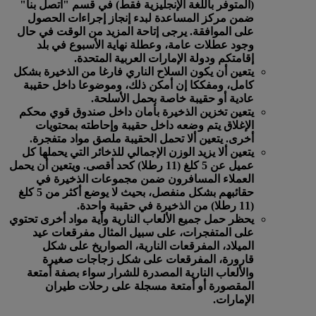
(المتوفر باللغة الإنجليزية فقط) في قسم "اتصل بنا"
ضمن مركز المساعدة لبدء إنجاز إجراءات الحصول
على الموافقة. يرجى إتاحة المزيد من الوقت في حال
وجود عطلات عامة، وعطلة نهاية الأسبوع في بلد
إقامتكم ودولة الإمارات العربية المتحدة.
يتعين أن يكون السلاح الناري فارغا من الذخيرة بشكل
كامل، ومفككا إن أمكن ذلك، وموضوعا داخل حقيبة
عادية أو حقيبة خاصة بحمل الأسلحة.
يتعين تخزين الذخيرة بأمان داخل صندوق قوي محكم
الإغلاق يتم وضعه داخل حقيبة وإحاطته بمحتويات
أخرى. يتعين ألا تحمل الحقيبة ملصق مواد متفجرة.
يتعين ألا يزيد الوزن الإجمالي للذخائر التي يحملها كل
عميل عن 5 كلغ (11 رطلا) كحد أقصى. ويتعين أن يحمل
العملاء المسافرون ضمن مجموعات الذخيرة في
حقائبهم بشكل منفصل، بحيث لا يوضع أكثر من 5 كلغ
(11 رطلا) من الذخيرة في حقيبة واحدة.
يحظر حمل جميع الألعاب النارية وأية مواد أخرى تحتوي
على المتفجرات، على سبيل المثال مفرقعات عيد
الميلاد، المفرقعات النارية، الصواريخ على شكل
قارورة، المفرقعات على شكل زجاجات صغيرة
والألعاب النارية المصدرة للشرار سواء بصفة أمتعة
المقصورة أو أمتعة مسجلة على رحلات طيران
الإمارات.