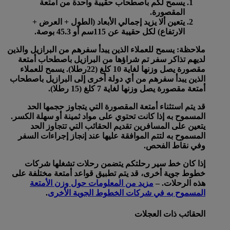
يسمح لكم باصطحاب حقيبة واحدة من أمتعة
المقصورة.
يتعين ألا يزيد إجمالي الأبعاد (الطول + العرض +
الارتفاع) لكل حقيبة عن 115سم أو 45.3 بوصة.
ملاحظة: يسمح للعملاء الذين يبدأ سفرهم من البرازيل والذين
لديهم تذاكر سفر تم شراؤها من البرازيل باصطحاب أمتعة
مقصورة يصل وزنها لغاية 10 كلغ (22رطلا). يسمح للعملاء
الذين يبدأ سفرهم من أي دولة أخرى إلى البرازيل باصطحاب
أمتعة مقصورة يصل وزنها لغاية 7 كلغ (15 رطلا).
قد يتم استثناء أمتعة المقصورة التي يتجاوز حجمها الحد
المسموح به إذا كانت تحتوي على مواد ثمينة أو سهلة الكسر.
يتعين على المسافرين تقديم الحقائب التي تتجاوز الحد
المسموح به لتتم الموافقة عليها عند إنجاز إجراءات السفر
وفي نقاط الفحص.
إذا كان خط سير رحلتكم يتضمن رحلات تشغلها شركات
خطوط جوية أخرى، قد يتم تطبيق قواعد أمتعة مختلفة على
هذه الرحلات. –
مزيد من المعلومات حول وزن الأمتعة
المسموح به في شركات الخطوط الجوية الأخرى
.
الحقائب ذات العجلات