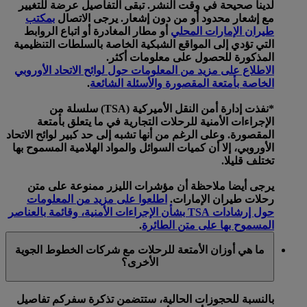
لدينا صحيحة في وقت النشر. تبقى التفاصيل عرضة للتغيير
مع إشعار محدود أو من دون إشعار. يرجى الاتصال
بمكتب
طيران الإمارات المحلي
أو مطار المغادرة أو اتباع الروابط
التي تؤدي إلى المواقع الشبكية الخاصة بالسلطات التنظيمية
المذكورة للحصول على معلومات أكثر.
الاطلاع على مزيد من المعلومات حول لوائح الاتحاد الأوروبي
الخاصة بأمتعة المقصورة والأسئلة الشائعة
.
*نفذت إدارة أمن النقل الأميركية (TSA) سلسلة من
الإجراءات الأمنية للرحلات التجارية في ما يتعلق بأمتعة
المقصورة. وعلى الرغم من أنها تشبه إلى حد كبير لوائح الاتحاد
الأوروبي، إلا أن كميات السوائل والمواد الهلامية المسموح بها
تختلف قليلا.
يرجى أيضا ملاحظة أن مؤشرات الليزر ممنوعة على متن
رحلات طيران الإمارات.
اطلعوا على مزيد من المعلومات
حول إرشادات TSA بشأن الإجراءات الأمنية، وقائمة بالعناصر
المسموح بها على متن الطائرة
.
ما هي أوزان الأمتعة للرحلات مع شركات الخطوط الجوية
الأخرى؟
بالنسبة للحجوزات الحالية، ستتضمن تذكرة سفركم تفاصيل