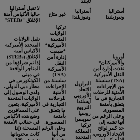
تايلند
لا تقبل أستراليا
أستراليا
أستراليا
غير متاح
حاليا الأكياس آمنة
ونيوزيلندا
ونيوزيلندا
الإغلاق "STEBs"
تركيا
الولايات
تقبل الولايات
المتحدة
المتحدة الأميركية
الأميركية*
الأكياس آمنة
*
طبقت
أوروبا
الإغلاق (STEBs)
إدارة أمن
والأميركتان
*
إذا تم شراؤها من
النقل
نفذت إدارة أمن
المتاجر الواقعة
الأميركية
النقل الأميركية
(TSA)
في مبنى
(TSA) سلسلة
سلسلة من
الكونكورس في
البرازيل
من الإجراءات
الإجراءات
مطار دبي الدولي.
الاتحاد
الأمنية للرحلات
الأمنية
ولدى الوصول إلى
الأوروبي
التجارية في ما
للرحلات
الولايات المتحدة
آيسلندا
يتعلق بأمتعة
التجارية في
الأميركية، يتعين
النرويج
المقصورة.
ما يتعلق
على المسافرين
روسيا
وعلى الرغم من
بأمتعة
وضع هذه الأكياس
سويسرا
أنها تشبه إلى
المقصورة.
في حقائب الأمتعة
تركيا
حد كبير لوائح
وعلى الرغم
المسجلة (إذا
المملكة
الاتحاد الأوروبي،
من أنها
كانت محتوياتها
المتحدة
إلا أن كميات
تشبه إلى
تزيد عن 100