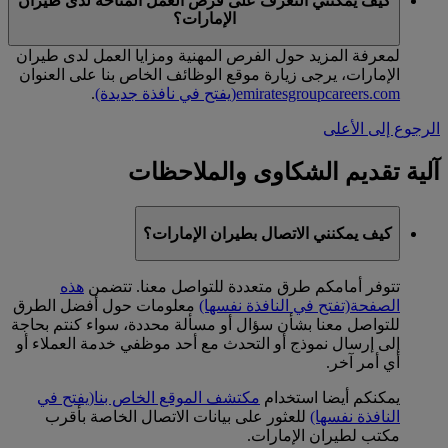
كيف يمكنني التعرف على فرص العمل المتاحة لدى طيران
الإمارات؟
لمعرفة المزيد حول الفرص المهنية ومزايا العمل لدى طيران
الإمارات، يرجى زيارة موقع الوظائف الخاص بنا على العنوان
emiratesgroupcareers.com
(يفتح في نافذة جديدة)
.
الرجوع إلى الأعلى
آلية تقديم الشكاوى والملاحظات
كيف يمكنني الاتصال بطيران الإمارات؟
تتوفر أمامكم طرق متعددة للتواصل معنا. تتضمن
هذه
الصفحة
(تفتح في النافذة نفسها)
معلومات حول أفضل الطرق
للتواصل معنا بشأن سؤال أو مسألة محددة، سواء كنتم بحاجة
إلى إرسال نموذج أو التحدث مع أحد موظفي خدمة العملاء أو
أي أمر آخر.
يمكنكم أيضا استخدام
مكتشف الموقع الخاص بنا
(يفتح في
النافذة نفسها)
للعثور على بيانات الاتصال الخاصة بأقرب
مكتب لطيران الإمارات.