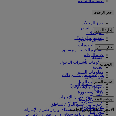
الأسئلة الشائعة
حجز الرحلات
حجز الرحلات
خدمات السفر
إدارة الحجز
المواصلات
التخطيط لرحلتكم
تسجيل الوصول
إدارة الحجوزات
قبل السفر
السيارة الخاصة مع سائق
حالة الرحلة
الأمتعة
معلومات تأشيرات الدخول
الوجهات
الصحة
معلومات السفر
خارطة مسارات الرحلات
دبي الدولي
أفريقيا
تجربة السفر
مواصلات المطار
آسيا والمحيط الهادئ
القواعد والإشعارات
أوروبا
مزايا المقصورة
الأميركتان
التسوق مع طيران الإمارات
برنامج الولاء
الشرق الأوسط
تجربة سفركم المقبلة
رحلات إلى جميع الدول/المناطق
الترفيه الجوي
الاشتراك بالعروض الخاصة
تسجيل الدخول إلى سكاي واردز طيران الإمارات
الوجبات
انضموا إلى برنامج سكاي واردز طيران الإمارات