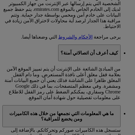
الشخصية التي يتم إرسالها عبر الإنترنت من جهاز الكمبيوتر
لديك إلى الخادم الخاص بالموقع emirates.com. يتم حفظ جميع
البيانات على خادم آمن ومحمي بواسطة جدار حماية. وتتم
مراقبة هذا الجدار لرصد أية محاولات لاختراق الأمن زيادة في
الاحتياط.
يرجى مراجعة
الأحكام والشروط
التي وضعناها أيضا.
كيف أعرف أن اتصالاتي آمنة؟
من المبادئ الشائعة على الإنترنت أن يتم تمييز الموقع الآمن
بعلامة قفل مغلق أعلى نافذة المستعرض. وما دام القفل
المغلق ظاهرا على الشاشة فذلك يعني أن جميع البيانات آمنة
ومشفرة. وفي معظم المتصفحات، بما في ذلك Google
Chrome وسفاري، يمكنكم الضغط على رمز القفل للاطلاع
على معلومات تفصيلية حول شهادة أمان الموقع.
ما هي المعلومات التي نجمعها من خلال هذه الكاميرات
ومن يخضع للمراقبة؟
ستسجل هذه الكاميرات صوركم وتحركاتكم. بالإضافة إلى