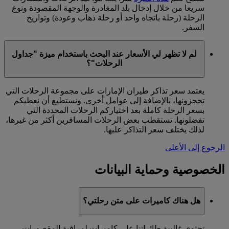
سريعا من خلال إدخال بلد المغادرة والوجهة المقصودة ونوع
الرحلة (رحلة باتجاه واحد أو رحلة ذهاب وعودة) وتواريخ
السفر.
لم لا تظهر لي الأسعار عند البحث باستخدام ميزة "جداول
الرحلات"؟
يعتمد سعر تذاكر طيران الإمارات على مجموعة الرحلات التي
تحجزونها، بالإضافة إلى عوامل أخرى. ونستطيع أن نعطيكم
بسعر الرحلة كاملة بعد اختياركم الرحلات المحددة التي
تفضلونها. تستقطب بعض الرحلات المسافرين أكثر من غيرها،
لذلك يختلف سعر التذاكر عليها.
الرجوع إلى الأعلى
الخصوصية وحماية البيانات
هل هناك كاميرات على متن رحلتي؟
تحتوي غالبية طائراتنا على كاميرات لمراقبة المقصورات،