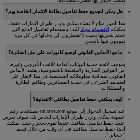
يمكنك اختيار أيها تفضل استخدامه.
هل يمكن للجميع حفظ تفاصيل بطاقة الائتمان الخاصة بهم؟
هذا الخيار متاح لأعضاء سكاي واردز طيران الإمارات فقط.
يمكنكم
الانضمام مجانا
للبدء باستخدام تفاصيل الدفع التي
قمتم بتخزينها بحيث لا تضطرون إلى إدخالها في كل مرة
تقومون فيها بالحجز.
ما هو الأساس القانوني لوضع كاميرات على متن الطائرة؟
بموجب لائحة حماية البيانات العامة للاتحاد الأوروبي وغيرها
من القوانين السارية والمتعلقة بالخصوصية، يعتمد الأساس
القانوني لمعالجة معلوماتكم الشخصية في هذا الإطار على
اهتمامنا الشرعي في حماية المسافرين وطاقم الطائرة
والممتلكات.
كيف يمكنني حفظ تفاصيل بطاقتي الائتمانية؟
عند تسجيل الدخول إلى موقع emirates.com مستخدما رقم
عضوية سكاي واردز طيران الإمارات الخاص بك، سوف يعرض
عليك حفظ تفاصيل بطاقتك عندما تقوم بحجز رحلتك. يمكنك
أيضا حفظ تفاصيل بطاقتك في أي وقت من خلال قسم
"حسابي".