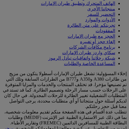
الهاتف المتحرك وتطبيق طيران الإمارات
منتجاتنا الأخرى
التحضير للسفر
الأدوات والموارد
تجربتكم على متن الطائرة
المفقودات
الحجز مع طيران الإمارات
إلغاء حجز أو تغييره
برنامج مكافآت الشركات
سكاي واردز طيران الإمارات
شبكة رحلاتنا واتفاقيات تبادل الرموز
المساعدة الخاصة والطلبات
إخلاء المسؤولية: تشغل طيران الإمارات أسطولا يتكون من مزيج
من طائرات A380 وA350 وB777 من الطرازات السابقة وتلك التي
تم تصنيعها مؤخرا. قد تختلف المنتجات والخدمات والمزايا المتوفرة
على الرحلات حسب مسار الرحلة وتصميم الطائرة. كما قد تستدعي
المتطلبات التشغيلية تغيير الطائرة للرحلات المجدولة. في حال كان
لديكم أسئلة حول منتجاتنا أو أي متطلبات محددة، يرجى التواصل
معنا قبل حجز رحلتكم.
تتطلب عدة أقسام في هذه الصفحة منكم تقديم معلومات شخصية،
بما في ذلك عبر الاستمارة الطبية عبر الإنترنت (MEDIF) وطلبات
البطاقة الطبية للمسافرين الدائمين (FREMEC) وتقارير الأطباء.
لمزيد من التفاصيل عن كيفية معالجتنا لمعلوماتكم الشخصية،
يرجى