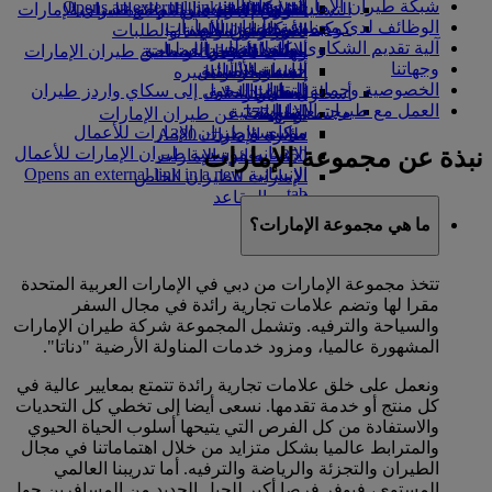
شبكة طيران الإمارات
in a new tab
الشركاء الجويون
Opens an external link in a new tab
التسلية للأطفال
السوق الحرة
تجربتكم على متن الطائرة
تناول الطعام في الدرجة السياحية
السفر لأصحاب الهمم مع طيران الإمارات
الوظائف لدى مجموعة طيران الإمارات
كوكبنا
شركاؤنا
الممتازة
متجرنا الرسمي
الأدوات والموارد
الترفيه عن الأطفال
المساعدة الخاصة والطلبات
آلية تقديم الشكاوى والملاحظات
سكاي واردز رايل
الاستدامة في العمليات
ألعاب الأطفال
وجبات الدرجة السياحية
الهاتف المتحرك وتطبيق طيران الإمارات
وجهاتنا
حاسبة الأميال
السياسة البيئية
المشروبات
أنشطة للأطفال
إلغاء حجز أو تغييره
الخصوصية وحماية البيانات
التقارير البيئية
تسجيل الدخول إلى سكاي واردز طيران
أسطول طائراتنا
تعطل الرحلات
العمل مع طيران الإمارات
الإمارات
مجتمعاتنا المحلية
بوينج 777
معلومات عن طيران الإمارات
سكاي واردز+
مؤسسة طيران الإمارات للأعمال
طائرة الإمارات A380
نبذة عن مجموعة الإمارات
الإنسانية
مؤسسة طيران الإمارات للأعمال
A350 طائرة الإمارات
الإنسانية Opens an external link in a new
الإمارات للطيران الخاص
tab
توزيع المقاعد
الرعاية
ما هي مجموعة الإمارات؟
تتخذ مجموعة الإمارات من دبي في الإمارات العربية المتحدة
مقرا لها وتضم علامات تجارية رائدة في مجال السفر
والسياحة والترفيه. وتشمل المجموعة شركة طيران الإمارات
المشهورة عالميا، ومزود خدمات المناولة الأرضية "دناتا".
ونعمل على خلق علامات تجارية رائدة تتمتع بمعايير عالية في
كل منتج أو خدمة تقدمها. نسعى أيضا إلى تخطي كل التحديات
والاستفادة من كل الفرص التي يتيحها أسلوب الحياة الحيوي
والمترابط عالميا بشكل متزايد من خلال اهتماماتنا في مجال
الطيران والتجزئة والرياضة والترفيه. أما تدريبنا العالمي
المستوى، فيوفر فرصا أكبر للجيل الجديد من المسافرين حول