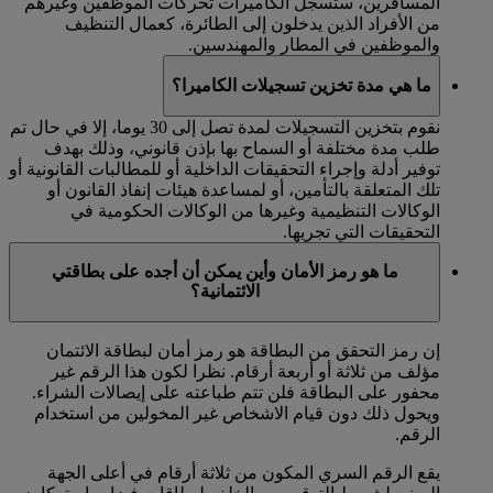
المسافرين، ستسجل الكاميرات تحركات الموظفين وغيرهم
من الأفراد الذين يدخلون إلى الطائرة، كعمال التنظيف
والموظفين في المطار والمهندسين.
ما هي مدة تخزين تسجيلات الكاميرا؟
نقوم بتخزين التسجيلات لمدة تصل إلى 30 يوما، إلا في حال تم
طلب مدة مختلفة أو السماح بها بإذن قانوني، وذلك بهدف
توفير أدلة وإجراء التحقيقات الداخلية أو للمطالبات القانونية أو
تلك المتعلقة بالتأمين، أو لمساعدة هيئات إنفاذ القانون أو
الوكالات التنظيمية وغيرها من الوكالات الحكومية في
التحقيقات التي تجريها.
ما هو رمز الأمان وأين يمكن أن أجده على بطاقتي
الائتمانية؟
إن رمز التحقق من البطاقة هو رمز أمان لبطاقة الائتمان
مؤلف من ثلاثة أو أربعة أرقام. نظرا لكون هذا الرقم غير
محفور على البطاقة فلن تتم طباعته على إيصالات الشراء.
ويحول ذلك دون قيام الاشخاص غير المخولين من استخدام
الرقم.
يقع الرقم السري المكون من ثلاثة أرقام في أعلى الجهة