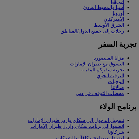
أفريقيا
آسيا والمحيط الهادئ
أوروبا
الأميركتان
الشرق الأوسط
رحلات إلى جميع الدول/المناطق
تجربة السفر
مزايا المقصورة
التسوق مع طيران الإمارات
تجربة سفركم المقبلة
الترفيه الجوي
الوجبات
صالاتنا
محطات التوقف في دبي
برنامج الولاء
تسجيل الدخول إلى سكاي واردز طيران الإمارات
انضموا إلى برنامج سكاي واردز طيران الإمارات
شركاؤنا
امتيازات برنامج مكافآت الشركات