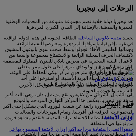
الرحلات إلى نيجيريا
تعد نيجيريا دولة خلابة تضم مجموعة متنوعة من المحميات الوطنية
المميزة والمذهلة، بالإضافة إلى المدن الكبرى المزدهرة.
تجسد
مدينة لاغوس الساحلية
الطاقة الحيوية في هذه الدولة الواقعة
في غرب إفريقيا، بأسواقها المزدهرة ومعارضها الفنية الرائعة
وجمالها الطبيعي الأخاذ. تجولوا وسط صخب سوق بالوغون المشوق
لاكتشاف الحرف المحلية الرائعة والاستمتاع بمجموعة واسعة من
الأعمال الفنية النيجيرية في معرض نايكي للفنون المملوك للمصممة
الشهيرة نايكي ديفيز أوكونداي. تنزهوا على طول ممر مغطى
وجهاتنا في نيجيريا
بالأشجار يبلغ طوله 400 متر فوق مركز ليكي للحفاظ على البيئة،
وهو مركز متنوع للحياة البرية الأصلية، أو استرخوا على أحد
الرحلات إلى لاغوس
الشواطئ العديدة المطلة على المحيط الأطلسي.
لاغوس، ثاني أسرع مدينة نمواً في أفريقيا، تفوق كل الآخرين
بالسرعة والجودة والحيوية.
إلى الشمال الشرقي من لاغوس، تقع مدينة إيبادان، وهي ثالث أكبر
مدينة في نيجيريا. يعكس هذا المركز التجاري المزدحم والموقع
قبل السفر
الثقافي البارز صورة رائعة عن شعب اليوروبا الذي يشكل إحدى أكبر
المجموعات العرقية في أفريقيا. وتقام المهرجانات والفعاليات
أوزان الأمتعة
النابضة بالحياة بانتظام للاحتفاء بتراث المدينة، فتقدم مشاهد فريدة
من نوعها في المنطقة.
حققوا أقصى استفادة من أحد أكبر أوزان الأمتعة المسموح بها في
في وسط نيجيريا، تضم العاصمة أبوجا مزيجا مثيرا للاهتمام من
العالم