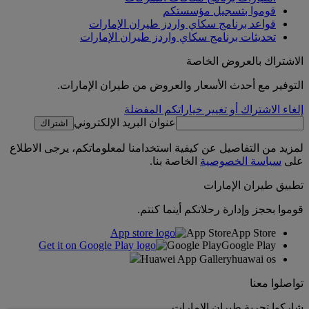
قوموا بتسجيل مؤسستكم
قواعد برنامج سكاي واردز طيران الإمارات
تحديثات برنامج سكاي واردز طيران الإمارات
الاشتراك بالعروض الخاصة
التوفير مع أحدث الأسعار والعروض من طيران الإمارات.
إلغاء الاشتراك أو تغيير خياراتكم المفضلة
عنوان البريد الإلكتروني
اشتراك
لمزيد من التفاصيل عن كيفية استخدامنا لمعلوماتكم، يرجى الاطلاع
على
سياسة الخصوصية
الخاصة بنا.
تطبيق طيران الإمارات
قوموا بحجز وإدارة رحلاتكم أينما كنتم.
App Store
App Store
Google Play
Google Play
Huawei App Gallery
huawai os
تواصلوا معنا
شاركوا تجربة طيران الإمارات.