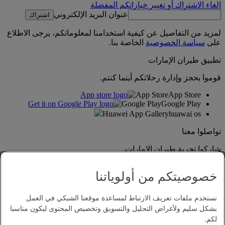
إلغاء الاشتراك أو تغيير خياراتكم المفضلة
عنوان البريد الإلكتروني
اشتراك
لمزيد من التفاصيل عن كيفية استخدامنا لمعلوماتكم، يرجى الاطلاع
على
سياسة الخصوصية
الخاصة بنا.
تطبيق طيران الإمارات
قوموا بحجز وإدارة رحلاتكم أينما كنتم.
App Store
App Store
Google Play
Google Play
Huawei App Gallery
huawai os
تواصلوا معنا
شاركوا تجربة طيران الإمارات.
خصوصيتكم من أولوياتنا
نستخدم ملفات تعريف الارتباط لمساعدة موقعنا الشبكي في العمل
بشكل سليم ولأغراض التحليل والتسويق وتخصيص المحتوى ليكون مناسبا
لكم.