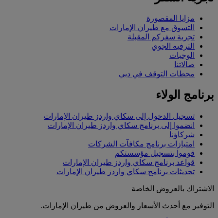
مزايا المقصورة
التسوق مع طيران الإمارات
تجربة سفركم المقبلة
الترفيه الجوي
الوجبات
صالاتنا
محطات التوقف في دبي
برنامج الولاء
تسجيل الدخول إلى سكاي واردز طيران الإمارات
انضموا إلى برنامج سكاي واردز طيران الإمارات
شركاؤنا
امتيازات برنامج مكافآت الشركات
قوموا بتسجيل مؤسستكم
قواعد برنامج سكاي واردز طيران الإمارات
تحديثات برنامج سكاي واردز طيران الإمارات
الاشتراك بالعروض الخاصة
التوفير مع أحدث الأسعار والعروض من طيران الإمارات.