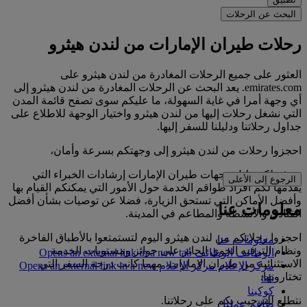
البحث عن الرحلات
رحلات طيران الإمارات من لندن هيثرو
العثور على جميع الرحلات المغادرة من لندن هيثرو على
emirates.com. يعد البحث عن الرحلات المغادرة من لندن هيثرو إلى
أي وجهة أمرا في غاية السهولة، ما عليكم سوى تصفح قائمة المدن
التي نشغل رحلات إليها من لندن هيثرو واختيار الوجهة للاطلاع على
جداول رحلاتنا ودليلنا للسفر إليها.
احجزوا رحلات من لندن هيثرو إلى وجهتكم بسرعة وأمان،
ويوفر لكم دليل وجهات طيران الإمارات إرشادات الخبراء التي
الرجوع إلى الأعلى
يقدمها لكم أفراد طواقم الخدمة حول الأمور التي يمكنكم القيام بها
وأفضل الأماكن التي تستحق الزيارة، فضلا عن توصيات بشأن أفضل
معلومات عنا
الفنادق والأنشطة والمطاعم في المدينة.
احجزوا رحلاتكم من لندن هيثرو اليوم لتستمتعوا بالأطباق الفاخرة
معلومات عنا
ونظام الترفيه الجوي الحائز على جوائز ومستويات الخدمة
الوظائف
الوظائف Opens an external link in a new tab
الاستثنائية من طيران الإمارات، مهما كانت درجة السفر التي
مركز الإعلام
مركز الإعلام Opens an external link in a new
تختارونها.
tab
كوكبنا
نتطلع للترحيب بكم على رحلاتنا.
طاقم عملنا