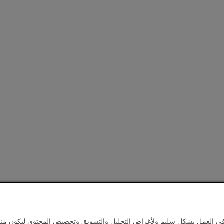
في العمل بشكل سليم ولأغراض التحليل والتسويق وتخصيص المحتوى ليكون مناس