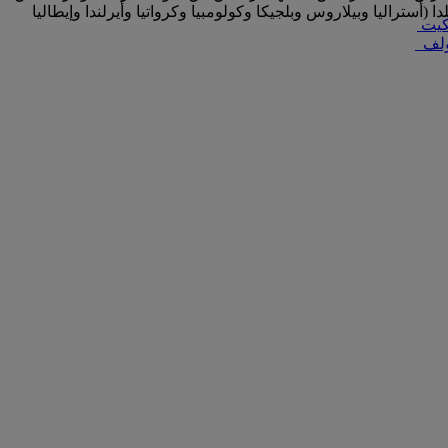
ن طواف أبوظبي، وإشبورن فرانكفورت وبطولة آسيا للسباقات على الطرق. وفي العام 2019، أصبح الفريق يحتضن 29 متسابقا من 12 بلدا (أستراليا وبيلاروس وبلجيكا وكولومبيا وكرواتيا وأيرلندا وإيطاليا
كيت
ولف