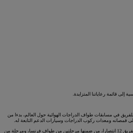
لى قائمة رعاياتنا المتزايدة.
بدعمنا للفريق في مسابقات طواف الدراجات الهوائية حول العالم، بدءا من
ى قمصانه ومعدات ركوب الدراجات وسيارات الدعم التابعة له.
في العام 2017، سجل فريق الإمارات 19 انتصارا، بما في ذلك مرحلة من طواف إيطاليا وأخرى من طواف إسبانيا. أما في العام 2018، سجل الفريق 12 انتصارا، من ضمنها مرحلتين من طواف فرنسا، ومرحلة من