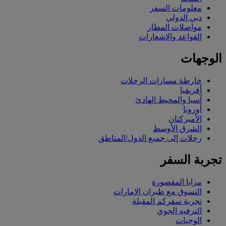
معلومات السفر
دبي الدولي
مواصلات المطار
القواعد والإشعارات
الوجهات
خارطة مسارات الرحلات
أفريقيا
آسيا والمحيط الهادئ
أوروبا
الأميركتان
الشرق الأوسط
رحلات إلى جميع الدول/المناطق
تجربة السفر
مزايا المقصورة
التسوق مع طيران الإمارات
تجربة سفركم المقبلة
الترفيه الجوي
الوجبات