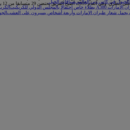
سباقات الخيل
كل م
الكري
الج