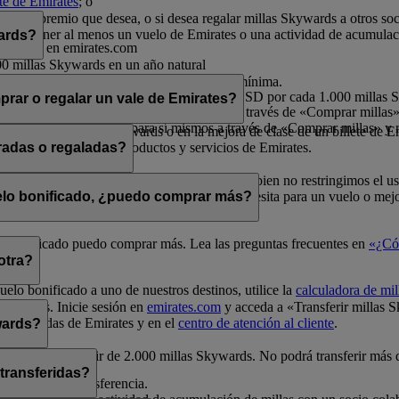
nte de Emirates
; o
rates.
por el premio que desea, o si desea regalar millas Skywards a otros so
a debe tener al menos un vuelo de Emirates o una actividad de acumulac
wards?
o sesión en emirates.com
00 millas Skywards en un año natural
millas Skywards en un año natural
ltiplos de 1.000, siendo 2.000 la cantidad mínima.
s por cada transacción, a un precio de 30 USD por cada 1.000 millas
rar o regalar un vale de Emirates?
 millas en un año natural para sí mismos a través de «Comprar millas» 
illas en un año natural para sí mismos a través de «Comprar millas» y r
e en vuelos Classic Rewards o en la mejora de clase de un billete de E
ivo para la compra de productos y servicios de Emirates.
radas o regaladas?
elos Classic Rewards y mejoras de clase. Si bien no restringimos el u
a de millas
para comprobar cuántas millas necesita para un vuelo o mejo
uelo bonificado, ¿puedo comprar más?
uelo bonificado puedo comprar más. Lea las preguntas frecuentes en
«¿Có
otra?
uelo bonificado a uno de nuestros destinos, utilice la
calculadora de mil
Skywards. Inicie sesión en
emirates.com
y acceda a «Transferir millas 
unas tiendas de Emirates y en el
centro de atención al cliente
.
wards?
0 y siempre a partir de 2.000 millas Skywards. No podrá transferir más
 transferidas?
a realizar la transferencia.