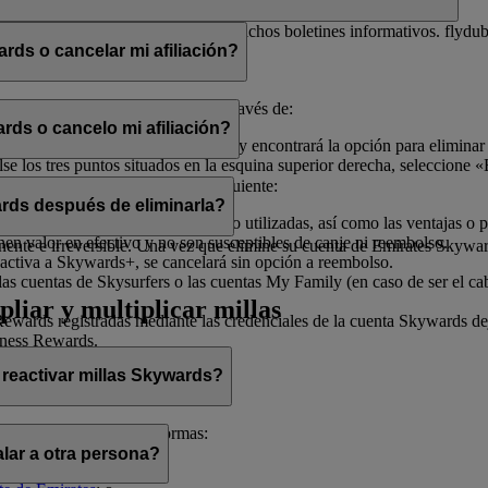
electrónico con el fin de enviarle dichos boletines informativos. flydu
ds o cancelar mi afiliación?
iliación en cualquier momento a través de:
rds o cancelo mi afiliación?
, seleccione «
Gestionar mi cuenta
» y encontrará la opción para eliminar
 los tres puntos situados en la esquina superior derecha, seleccione «E
ado de ayudarle.
afiliación, tenga en cuenta lo siguiente:
rds después de eliminarla?
illas Skywards y recompensas no utilizadas, así como las ventajas o pr
enen valor en efectivo y no son susceptibles de canje ni reembolso.
te e irreversible. Una vez que elimine su cuenta de Emirates Skywards,
activa a Skywards+, se cancelará sin opción a reembolso.
as cuentas de Skysurfers o las cuentas My Family (en caso de ser el ca
pliar y multiplicar millas
wards registradas mediante las credenciales de la cuenta Skywards deja
iness Rewards.
 reactivar millas Skywards?
cerlo de las siguientes formas:
lar a otra persona?