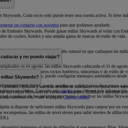
rates?
es Skywards. Cada socio solo puede tener una cuenta activa. Si tiene más
ponerse en contacto con nosotros
para que podamos ayudarle.
 de Emirates Skywards. Puede ganar millas Skywards al volar con Emira
iler de coches, hoteles y una amplia gama de marcas de estilo de vida.
 la fecha en que se obtienen. En el año natural en que caduquen las mill
 caducar y no puedo viajar?
cumpleaños es en agosto, las millas Skywards caducarán el 31 de agost
s en premios con nuestros socios hoteleros, minoristas y de estilo de vi
los próximos doce meses, puede configurar mensajes automáticos desde
 millas Skywards?
s próximos tres meses, puede ampliar su validez otros doce meses a par
 de Emirates, flydubai y nuestras aerolíneas asociadas con hasta once mes
tablecer su validez. Consulte esta
página
para obtener más información
ar sus millas Skywards en vuelos de Emirates, flydubai y nuestras aer
ayan a caducar en los próximos tres meses o reactivar las millas Skywa
ea más información, visite la página
Canjear millas
.
ida si dispone de suficientes millas Skywards para canjear por un vuel
 recompensas, las millas de nivel sirven para subir niveles de afiliació
(EK).
idoneidad determina el nivel de afiliación al que pertenece: Blue, Silv