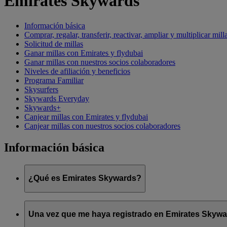
Emirates Skywards
Información básica
Comprar, regalar, transferir, reactivar, ampliar y multiplicar mill
Solicitud de millas
Ganar millas con Emirates y flydubai
Ganar millas con nuestros socios colaboradores
Niveles de afiliación y beneficios
Programa Familiar
Skysurfers
Skywards Everyday
Skywards+
Canjear millas con Emirates y flydubai
Canjear millas con nuestros socios colaboradores
Información básica
¿Qué es Emirates Skywards?
Emirates Skywards es el galardonado programa de fidelización 
Una vez que me haya registrado en Emirates Skyward
Ofrece a los socios una serie de ventajas y experiencias diseña