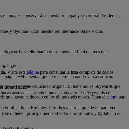
 de una, se conservará la cuenta principal y se cerrarán las demás.
tes y flydubai o con nuestra red internacional de socios
as Skywards, se eliminarán de su cuenta al final del mes de su
o de 2022.
da. Visite esta
página
para consultar la lista completa de socios
 la página «Mi cuenta» que le recuerden cuándo van a caducar.
tir de la fecha de caducidad original. Si tiene millas Skywards que
es de antelación.
.
olíneas asociadas. También puede canjear millas Skywards con
rds que hayan caducado en los últimos seis meses. Haga clic
aquí
para
o bonificado de Emirates. Introduzca la ruta que desea para ver
n y se obtienen principalmente al volar con Emirates y flydubai o en
er, Gold o Platinum.