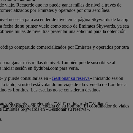
 de viaje. Recuerde que no puede ganar millas de nivel a través de
comercializados por Emirates y operados por otra aerolínea.
nivel necesita para ascender de nivel en la página Skywards de la app
 la fecha de su primer vuelo como socio de Emirates Skywards, ya sea
tiene millas de nivel tras presentar una solicitud para la obtención
de código compartido comercializados por Emirates y operados por otra
lo para ganar más millas de nivel. También puede suscribirse al
iniciar sesión en flydubai.com para verla.
s» y puede consultarlas en «
Gestionar su reserva
» iniciando sesión
 lo tanto, si usted está volando un viaje de ida y vuelta de Londres a
tino es Londres. Las escalas no se consideran destinos.
rates Skywards, por ejemplo, "Will" en lugar de "William".
inados aspectos de su cuenta en su nombre. El coordinador de viajes
de Emirates Skywards en «Gestionar su reserva».
a.