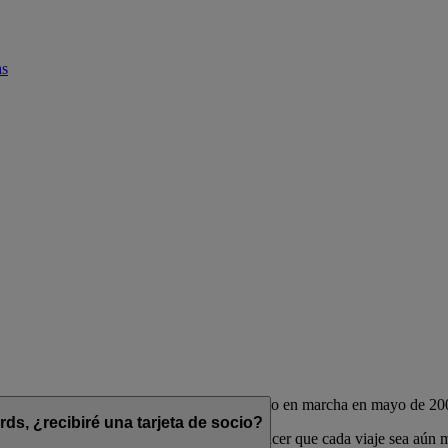
as
de las aerolíneas Emirates y flydubai, puesto en marcha en mayo de 20
s, ¿recibiré una tarjeta de socio?
das para complementar su estilo de vida y hacer que cada viaje sea aún 