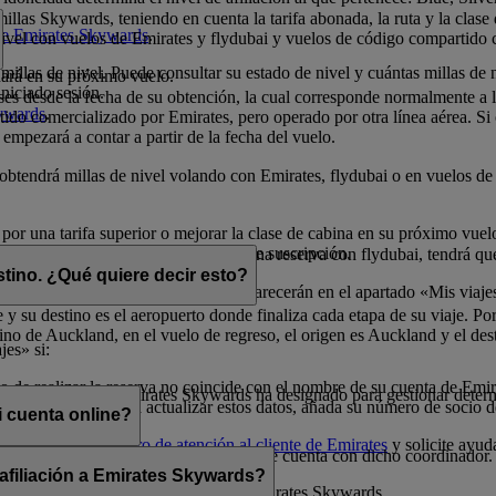
illas Skywards, teniendo en cuenta la tarifa abonada, la ruta y la clase
 de Emirates Skywards
.
 nivel con vuelos de Emirates y flydubai y vuelos de código compartido 
millas de nivel. Puede consultar su estado de nivel y cuántas millas de 
nará en su próximo vuelo.
niciado sesión.
eses desde la fecha de su obtención, la cual corresponde normalmente a
kywards
.
do comercializado por Emirates, pero operado por otra línea aérea. Si ob
 empezará a contar a partir de la fecha del vuelo.
o obtendrá millas de nivel volando con Emirates, flydubai o en vuelos 
 por una tarifa superior o mejorar la clase de cabina en su próximo vue
millas de nivel durante el período de suscripción.
elos con Emirates. Si dispone de una reserva con flydubai, tendrá que 
stino. ¿Qué quiere decir esto?
dos con millas Skywards) también aparecerán en el apartado «Mis viaje
 y su destino es el aeropuerto donde finaliza cada etapa de su viaje. Por
no de Auckland, en el vuelo de regreso, el origen es Auckland y el des
jes» si:
 de realizar la reserva no coincide con el nombre de su cuenta de Emi
 que un socio de Emirates Skywards ha designado para gestionar determ
o a la reserva. Para actualizar estos datos, añada su número de socio 
 cuenta online?
uras, llame a un
centro de atención al cliente de Emirates
y solicite ayud
 menos que comparta sus credenciales de cuenta con dicho coordinador.
 afiliación a Emirates Skywards?
cionada con la afiliación del socio a Emirates Skywards