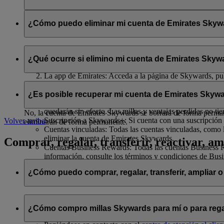
Se compartirán con flydubai su nombre y su dirección de correo 
política de privacidad de flydubai
.
¿Cómo puedo eliminar mi cuenta de Emirates Skywar
Puede eliminar su cuenta de Emirates Skywards o cancelar su af
¿Qué ocurre si elimino mi cuenta de Emirates Skywa
El sitio web de Emirates: Inicie sesión, acceda a su perfil
La app de Emirates: Acceda a la página de Skywards, pulse
Chat en directo
: Hable con nuestro equipo; estará encant
Si decide eliminar su cuenta de Emirates Skywards o cancelar su 
¿Es posible recuperar mi cuenta de Emirates Skywa
Millas Skywards y recompensas no utilizadas: Todas sus m
quedarán sin efecto. Las millas y ventajas perdidas no ti
No, la cuenta de Emirates Skywards se borrará de forma permanen
Suscripción a Skywards+: Si cuenta con una suscripción 
Volver arriba
eliminarán de forma permanente.
Cuentas vinculadas: Todas las cuentas vinculadas, como l
eliminar la cuenta de Emirates Skywards.
Comprar, regalar, transferir, reactivar, am
Cuentas Business Rewards: Todas las cuentas Business Re
información, consulte los términos y condiciones de Bus
¿Cómo puedo comprar, regalar, transferir, ampliar o
Si desea comprar, regalar y transferir millas Skywards, puede ha
¿Cómo compro millas Skywards para mí o para rega
Iniciando sesión en emirates.com; o