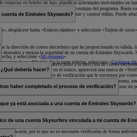
de estancias en hoteles de lujo; planificar actividades inolvidables en fa
física para poder disfrutar de todas las ventajas del programa. Basta 
radores de Emirates Skywards para ganar y canjear millas. Puede añadir 
i cuenta de Emirates Skywards?
ma y sus exclusivas ventajas.
er rápidamente a los datos de socio.
», desplácese hasta «Enlaces rápidos» y seleccione «Tarjeta de socio»
que la dirección de correo electrónico que ha proporcionado es válida, ú
o deseados y mejora la seguridad de su cuenta de Emirates Skywards. Si 
erecha, y seleccione «
Mi resumen
»
resumen de su afiliación. En la parte inferior, seleccione «
Gestionar mi 
a opción «Verificar» que aparece junto a la dirección de correo electrón
lectrónico». Al hacer clic en el enlace, aparecerá una marca de «Verifi
n. ¿Qué debería hacer?
enga en cuenta que el enlace de verificación que le enviemos por corre
s los mensajes se filtran de forma incorrecta. Si no lo encuentra, inte
ará la opción «Verificar» en la sección Mi resumen > Gestionar mi per
tras haber completado el proceso de verificación?
ates Skywards.
ntos situados en la esquina superior derecha de la pantalla.
a y única aunque haya verificado su dirección de correo electrónico actu
os personales.
o que ya está asociada a una cuenta de Emirates Skywards?
adas a direcciones de correo electrónico que no estén en uso. Si compa
carla.
Póngase en contacto con nosotros
para obtener ayuda.
ónico de una cuenta Skysurfers vinculada a mi cuenta de E
tes Skywards, por lo que no es necesario verificarlas de forma individua
.