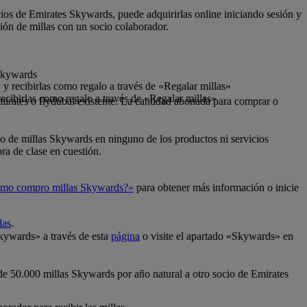
cios de Emirates Skywards, puede adquirirlas online iniciando sesión y
ión de millas con un socio colaborador.
 Skywards
y recibirlas como regalo a través de «Regalar millas»
ecibirlas como regalo a través de «Regalar millas»
mirates o flydubai existente. La cantidad abonada para comprar o
so de millas Skywards en ninguno de los productos ni servicios
ra de clase en cuestión.
mo compro millas Skywards?»
para obtener más información o inicie
las
.
Skywards» a través de esta
página
o visite el apartado «Skywards» en
 de 50.000 millas Skywards por año natural a otro socio de Emirates