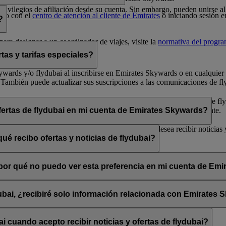
 privilegios de afiliación desde su cuenta. Sin embargo, pueden unirse
cto con el
centro de atención al cliente de Emirates
o iniciando sesión e
?
ara designar a un coordinador de viajes, visite la
normativa del progr
tas y tarifas especiales?
 Skywards y/o flydubai al inscribirse en Emirates Skywards o en cualqui
 También puede actualizar sus suscripciones a las comunicaciones de fly
arse de baja» que encontrará al final de los correos electrónicos de fly
bai a través de su chat en directo o su centro de atención al cliente.
ofertas de flydubai en mi cuenta de Emirates Skywards?
lydubai. Por tanto, tiene la opción de decidir si desea recibir noticias
ué recibo ofertas y noticias de flydubai?
 suscribirse a las noticias y ofertas de Emirates, Emirates Skywards o 
, ¿por qué no puedo ver esta preferencia en mi cuenta de Em
sado está asociada con varios números de socio de Emirates Skywards o 
rates Skywards y actualice sus suscripciones por correo electrónico en
dubai, ¿recibiré solo información relacionada con Emirates
promociones de flydubai y flydubai Holidays.
 cuando acepto recibir noticias y ofertas de flydubai?