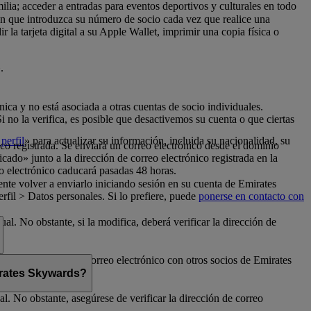
milia; acceder a entradas para eventos deportivos y culturales en todo
con que introduzca su número de socio cada vez que realice una
la tarjeta digital a su Apple Wallet, imprimir una copia física o
.
nica y no está asociada a otras cuentas de socio individuales.
no la verifica, es posible que desactivemos su cuenta o que ciertas
perfil
» para actualizar su información, incluida su nacionalidad, su
ico registrada. Se enviará un correo electrónico desde el dominio
cado» junto a la dirección de correo electrónico registrada en la
o electrónico caducará pasadas 48 horas.
nte volver a enviarlo iniciando sesión en su cuenta de Emirates
fil > Datos personales. Si lo prefiere, puede
ponerse en contacto con
al. No obstante, si la modifica, deberá verificar la dirección de
rte su dirección de correo electrónico con otros socios de Emirates
mirates Skywards?
l. No obstante, asegúrese de verificar la dirección de correo