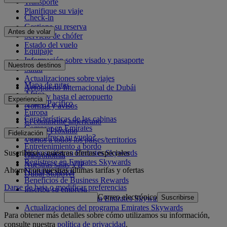
Transporte
Planifique su viaje
Check-in
Gestione su reserva
Antes de volar
Servicio de chófer
Estado del vuelo
Equipaje
Información sobre visado y pasaporte
Nuestros destinos
Salud
Actualizaciones sobre viajes
Mapa de rutas
Aeropuerto Internacional de Dubái
África
Desde y hasta el aeropuerto
Experiencia
Asia y Pacífico
Normas y avisos
Europa
Características de las cabinas
El continente americano
Comprar en Emirates
Oriente Próximo
Fidelización
¿Qué ofrece su vuelo?
Vuelos a todos los países/territorios
Entretenimiento a bordo
Suscribirse a nuestras ofertas especiales
Inicie sesión en Emirates Skywards
Gastronomía
Regístrese en Emirates Skywards
Nuestras salas VIP
Ahorre con nuestras últimas tarifas y ofertas
Nuestros socios
Dubai Stopover
Beneficios de Business Rewards
Darse de baja o modificar preferencias
Inscriba su empresa
Correo electrónico
Suscribirse
Normativa del programa Emirates Skywards
Actualizaciones del programa Emirates Skywards
Para obtener más detalles sobre cómo utilizamos su información,
consulte nuestra
política de privacidad
.