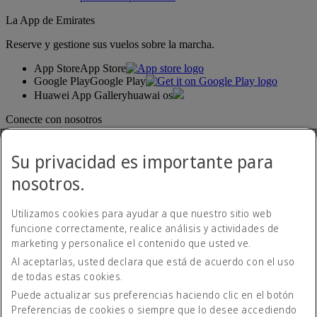
La App de Emirates
Reserve y gestione sus vuelos sobre la marcha.
App Store
App Store
Google Play
Google Play
Huawei App Gallery
huawai os
Conecte con nosotros
Comparta su experiencia Emirates.
Su privacidad es importante para
nosotros.
Utilizamos cookies para ayudar a que nuestro sitio web
funcione correctamente, realice análisis y actividades de
marketing y personalice el contenido que usted ve.
Al aceptarlas, usted declara que está de acuerdo con el uso
Declaración de accesibilidad
de todas estas cookies.
Contacte con nosotros
Política de privacidad
Puede actualizar sus preferencias haciendo clic en el botón
Condiciones generales
Preferencias de cookies o siempre que lo desee accediendo