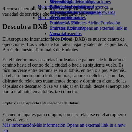
Bebidas
Diversión para los niños
Sostenibilidad en las operaciones
Skywards Rail
Móvil y app de Emirates
Nuestra flota
Juguetes infantiles
Política medioambiental
Calculadora de millas
Cancelar o cambiar una reserva
Recorra el aeropuerto principal en Dubái y descubra la gran
Boeing 777
Actividades para niños
Informes medioambientales
Inicie sesión en Emirates Skywards
Alteraciones en los viajes
variedad de servicios que le facilitarán el viaje.
Nuestras comunidades
A380 de Emirates
Skywards+
Acerca de Emirates
Emirates A350
Fundación Emirates Airline
Fundación
Descubra DXB
Emirates Executive
Emirates Airline Opens an external link in
Mapa de asientos
a new tab
Patrocinios
El Aeropuerto Internacional de Dubái (DXB) es nuestro centro de
operaciones. Los vuelos de Emirates llegan y salen de las puertas A,
B o C de nuestra Terminal 3 de Emirates.
En el interior, unas pasarelas bordeadas de palmeras le indicarán el
camino hasta el centro de la ciudad o hacia su siguiente vuelo. Es
fácil moverse entre terminales en autobús, en tren o a pie. Además,
en el aeropuerto podrá ir de compras, saborear deliciosas comidas,
disfrutar de relajantes tratamientos de spa y dormir en alguna de las
cápsulas de descanso. Si se va a alojar en Dubái, desde el aeropuerto
podrá ir al hotel en autobús, taxi o metro.
Explore el aeropuerto Internacional de Dubái
Encuentre lugares para comprar, comer y relajarse en el aeropuerto
antes de volar.
Más información
Más información Opens an external link in a new
tab