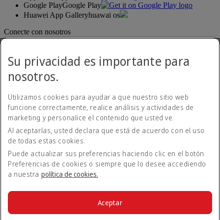
Google Play
Google Play
Huawei App Gallery
huawai os
Conecte con nosotros
Comparta su experiencia Emirates.
Su privacidad es importante para
nosotros.
Utilizamos cookies para ayudar a que nuestro sitio web
funcione correctamente, realice análisis y actividades de
marketing y personalice el contenido que usted ve.
Al aceptarlas, usted declara que está de acuerdo con el uso
Declaración de accesibilidad
de todas estas cookies.
Contacte con nosotros
Política de privacidad
Puede actualizar sus preferencias haciendo clic en el botón
Condiciones generales
Preferencias de cookies o siempre que lo desee accediendo
Política de cookies
a nuestra
política de cookies.
Ciberseguridad
Declaración de transparencia de la Ley sobre la Esclavitud
Moderna
Aceptar
Mapa del sitio web