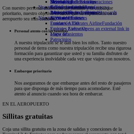
Bebidas
Diversión para los niños
Sostenibilidad en las operaciones
Skywards Rail
Móvil y app de Emirates
Nuestra flota
Juguetes infantiles
Política medioambiental
Calculadora de millas
Cancelar o cambiar una reserva
Con nuestro personal atento con las familias y el embarque
Boeing 777
Actividades para niños
Informes medioambientales
Inicie sesión en Emirates Skywards
Alteraciones en los viajes
prioritario, nuestro objetivo es hacer que su experiencia en el
Nuestras comunidades
A380 de Emirates
Skywards+
Acerca de Emirates
aeropuerto sea más cómoda.
Emirates A350
Fundación Emirates Airline
Fundación
Emirates Executive
Emirates Airline Opens an external link in
Personal atento con las familias
Mapa de asientos
a new tab
Patrocinios
A nuestra tripulación se le dan bien los niños. Tanto nuestro
personal de tierra como nuestra tripulación recibe una rigurosa
formación para garantizar que usted y su familia disfruten de
una experiencia inolvidable cada vez que viajen con nosotros.
Embarque prioritario
Nos aseguramos de que embarque antes del resto de pasajeros
para que disponga de más tiempo para acomodarse. Esté
atento al anuncio cuando sea hora de embarcar.
EN EL AEROPUERTO
Sillitas gratuitas
Coja una sillita gratuita en la zona de salidas y conexiones de la