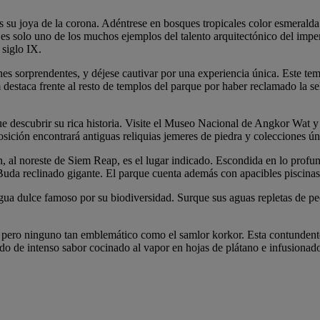
u joya de la corona. Adéntrese en bosques tropicales color esmeralda y
 es solo uno de los muchos ejemplos del talento arquitectónico del impe
 siglo IX.
 sorprendentes, y déjese cautivar por una experiencia única. Este tem
 destaca frente al resto de templos del parque por haber reclamado la se
descubrir su rica historia. Visite el Museo Nacional de Angkor Wat y 
ción encontrará antiguas reliquias jemeres de piedra y colecciones únic
, al noreste de Siem Reap, es el lugar indicado. Escondida en lo prof
Buda reclinado gigante. El parque cuenta además con apacibles piscinas 
ua dulce famoso por su biodiversidad. Surque sus aguas repletas de pec
pero ninguno tan emblemático como el samlor korkor. Esta contundente
ado de intenso sabor cocinado al vapor en hojas de plátano e infusionado