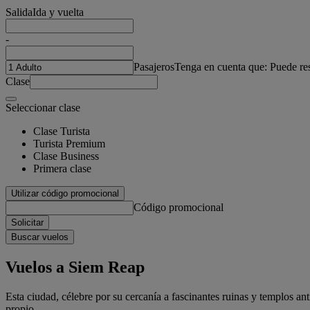
Salida
Ida y vuelta
-
Pasajeros
Tenga en cuenta que: Puede re
Clase
Seleccionar clase
Clase Turista
Turista Premium
Clase Business
Primera clase
Utilizar código promocional
Código promocional
Solicitar
Buscar vuelos
Vuelos a Siem Reap
Esta ciudad, célebre por su cercanía a fascinantes ruinas y templos a
propio.