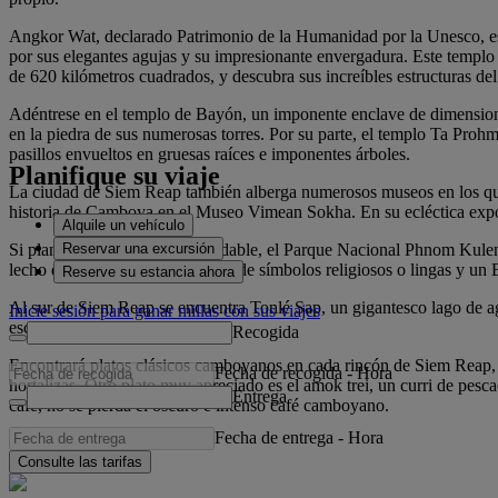
Angkor Wat, declarado Patrimonio de la Humanidad por la Unesco, es s
por sus elegantes agujas y su impresionante envergadura. Este templo
de 620 kilómetros cuadrados, y descubra sus increíbles estructuras del
Adéntrese en el templo de Bayón, un imponente enclave de dimensiones
en la piedra de sus numerosas torres. Por su parte, el templo Ta Prohm
pasillos envueltos en gruesas raíces e imponentes árboles.
Planifique su viaje
La ciudad de Siem Reap también alberga numerosos museos en los que 
historia de Camboya en el Museo Vimean Sokha. En su ecléctica exposi
Alquile un vehículo
Reservar una excursión
Si planea una excursión inolvidable, el Parque Nacional Phnom Kulen
lecho de río esculpido con miles de símbolos religiosos o lingas y un 
Reserve su estancia ahora
Al sur de Siem Reap se encuentra Tonlé Sap, un gigantesco lago de ag
Inicie sesión para ganar millas con sus viajes
escondidos entre los manglares.
Recogida
Encontrará platos clásicos camboyanos en cada rincón de Siem Reap, 
Fecha de recogida
-
Hora
hortalizas. Otro plato muy apreciado es el amok trei, un curri de pesc
Entrega
café, no se pierda el oscuro e intenso café camboyano.
Fecha de entrega
-
Hora
Consulte las tarifas