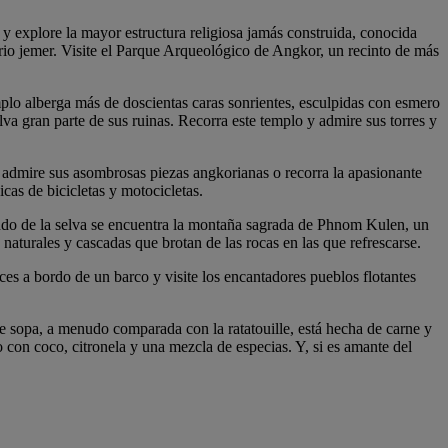
 explore la mayor estructura religiosa jamás construida, conocida
rio jemer. Visite el Parque Arqueológico de Angkor, un recinto de más
plo alberga más de doscientas caras sonrientes, esculpidas con esmero
lva gran parte de sus ruinas. Recorra este templo y admire sus torres y
admire sus asombrosas piezas angkorianas o recorra la apasionante
as de bicicletas y motocicletas.
undo de la selva se encuentra la montaña sagrada de Phnom Kulen, un
naturales y cascadas que brotan de las rocas en las que refrescarse.
es a bordo de un barco y visite los encantadores pueblos flotantes
 sopa, a menudo comparada con la ratatouille, está hecha de carne y
 con coco, citronela y una mezcla de especias. Y, si es amante del