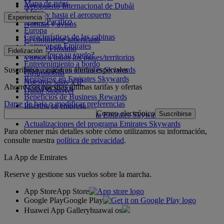
Mapa de rutas
Aeropuerto Internacional de Dubái
África
Desde y hasta el aeropuerto
Experiencia
Asia y Pacífico
Normas y avisos
Europa
Características de las cabinas
El continente americano
Comprar en Emirates
Oriente Próximo
Fidelización
¿Qué ofrece su vuelo?
Vuelos a todos los países/territorios
Entretenimiento a bordo
Suscribirse a nuestras ofertas especiales
Inicie sesión en Emirates Skywards
Gastronomía
Regístrese en Emirates Skywards
Nuestras salas VIP
Ahorre con nuestras últimas tarifas y ofertas
Nuestros socios
Dubai Stopover
Beneficios de Business Rewards
Darse de baja o modificar preferencias
Inscriba su empresa
Correo electrónico
Suscribirse
Normativa del programa Emirates Skywards
Actualizaciones del programa Emirates Skywards
Para obtener más detalles sobre cómo utilizamos su información,
consulte nuestra
política de privacidad
.
La App de Emirates
Reserve y gestione sus vuelos sobre la marcha.
App Store
App Store
Google Play
Google Play
Huawei App Gallery
huawai os