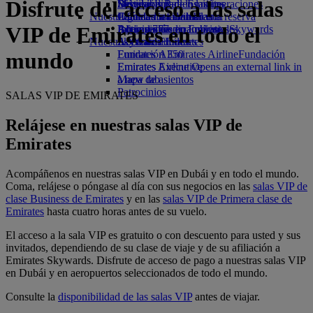
Disfrute del acceso a las salas
Bebidas
Diversión para los niños
Sostenibilidad en las operaciones
Skywards Rail
Móvil y app de Emirates
Nuestra flota
Juguetes infantiles
Política medioambiental
Calculadora de millas
Cancelar o cambiar una reserva
VIP de Emirates en todo el
Boeing 777
Actividades para niños
Informes medioambientales
Inicie sesión en Emirates Skywards
Alteraciones en los viajes
Nuestras comunidades
A380 de Emirates
Skywards+
Acerca de Emirates
Emirates A350
Fundación Emirates Airline
Fundación
mundo
Emirates Executive
Emirates Airline Opens an external link in
Mapa de asientos
a new tab
Patrocinios
SALAS VIP DE EMIRATES
Relájese en nuestras salas VIP de
Emirates
Acompáñenos en nuestras salas VIP en Dubái y en todo el mundo.
Coma, relájese o póngase al día con sus negocios en las
salas VIP de
clase Business de Emirates
y en las
salas VIP de Primera clase de
Emirates
hasta cuatro horas antes de su vuelo.
El acceso a la sala VIP es gratuito o con descuento para usted y sus
invitados, dependiendo de su clase de viaje y de su afiliación a
Emirates Skywards. Disfrute de acceso de pago a nuestras salas VIP
en Dubái y en aeropuertos seleccionados de todo el mundo.
Consulte la
disponibilidad de las salas VIP
antes de viajar.