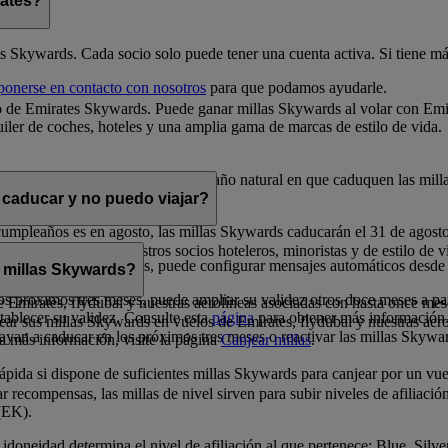
rates?
es Skywards. Cada socio solo puede tener una cuenta activa. Si tiene más
ponerse en contacto con nosotros
para que podamos ayudarle.
 de Emirates Skywards. Puede ganar millas Skywards al volar con Emira
iler de coches, hoteles y una amplia gama de marcas de estilo de vida.
 la fecha en que se obtienen. En el año natural en que caduquen las mill
 caducar y no puedo viajar?
cumpleaños es en agosto, las millas Skywards caducarán el 31 de agost
s en premios con nuestros socios hoteleros, minoristas y de estilo de vi
los próximos doce meses, puede configurar mensajes automáticos desde
 millas Skywards?
s próximos tres meses, puede ampliar su validez otros doce meses a par
 de Emirates, flydubai y nuestras aerolíneas asociadas con hasta once mes
tablecer su validez. Consulte esta
página
para obtener más información
ar sus millas Skywards en vuelos de Emirates, flydubai y nuestras aer
ayan a caducar en los próximos tres meses o reactivar las millas Skywa
ea más información, visite la página
Canjear millas
.
ida si dispone de suficientes millas Skywards para canjear por un vuel
 recompensas, las millas de nivel sirven para subir niveles de afiliació
(EK).
idoneidad determina el nivel de afiliación al que pertenece: Blue, Silv