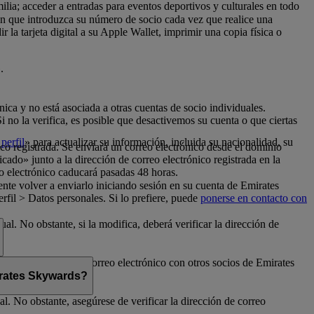
milia; acceder a entradas para eventos deportivos y culturales en todo
con que introduzca su número de socio cada vez que realice una
la tarjeta digital a su Apple Wallet, imprimir una copia física o
.
nica y no está asociada a otras cuentas de socio individuales.
no la verifica, es posible que desactivemos su cuenta o que ciertas
perfil
» para actualizar su información, incluida su nacionalidad, su
ico registrada. Se enviará un correo electrónico desde el dominio
cado» junto a la dirección de correo electrónico registrada en la
o electrónico caducará pasadas 48 horas.
nte volver a enviarlo iniciando sesión en su cuenta de Emirates
fil > Datos personales. Si lo prefiere, puede
ponerse en contacto con
al. No obstante, si la modifica, deberá verificar la dirección de
rte su dirección de correo electrónico con otros socios de Emirates
mirates Skywards?
l. No obstante, asegúrese de verificar la dirección de correo