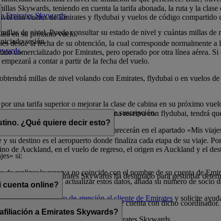
illas Skywards, teniendo en cuenta la tarifa abonada, la ruta y la clase
 de Emirates Skywards
.
 nivel con vuelos de Emirates y flydubai y vuelos de código compartido 
millas de nivel. Puede consultar su estado de nivel y cuántas millas de 
nará en su próximo vuelo.
niciado sesión.
eses desde la fecha de su obtención, la cual corresponde normalmente a
kywards
.
do comercializado por Emirates, pero operado por otra línea aérea. Si ob
 empezará a contar a partir de la fecha del vuelo.
o obtendrá millas de nivel volando con Emirates, flydubai o en vuelos 
 por una tarifa superior o mejorar la clase de cabina en su próximo vue
millas de nivel durante el período de suscripción.
elos con Emirates. Si dispone de una reserva con flydubai, tendrá que 
stino. ¿Qué quiere decir esto?
dos con millas Skywards) también aparecerán en el apartado «Mis viaje
 y su destino es el aeropuerto donde finaliza cada etapa de su viaje. Por
no de Auckland, en el vuelo de regreso, el origen es Auckland y el des
jes» si:
 de realizar la reserva no coincide con el nombre de su cuenta de Emi
 que un socio de Emirates Skywards ha designado para gestionar determ
o a la reserva. Para actualizar estos datos, añada su número de socio 
 cuenta online?
uras, llame a un
centro de atención al cliente de Emirates
y solicite ayud
 menos que comparta sus credenciales de cuenta con dicho coordinador.
 afiliación a Emirates Skywards?
cionada con la afiliación del socio a Emirates Skywards