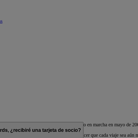
as
de las aerolíneas Emirates y flydubai, puesto en marcha en mayo de 20
s, ¿recibiré una tarjeta de socio?
das para complementar su estilo de vida y hacer que cada viaje sea aún 