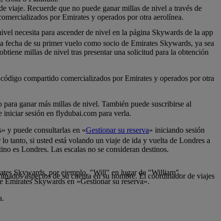
 de viaje. Recuerde que no puede ganar millas de nivel a través de
comercializados por Emirates y operados por otra aerolínea.
nivel necesita para ascender de nivel en la página Skywards de la app
 la fecha de su primer vuelo como socio de Emirates Skywards, ya sea
tiene millas de nivel tras presentar una solicitud para la obtención
de código compartido comercializados por Emirates y operados por otra
lo para ganar más millas de nivel. También puede suscribirse al
iniciar sesión en flydubai.com para verla.
s» y puede consultarlas en «
Gestionar su reserva
» iniciando sesión
 lo tanto, si usted está volando un viaje de ida y vuelta de Londres a
tino es Londres. Las escalas no se consideran destinos.
rates Skywards, por ejemplo, "Will" en lugar de "William".
inados aspectos de su cuenta en su nombre. El coordinador de viajes
de Emirates Skywards en «Gestionar su reserva».
a.