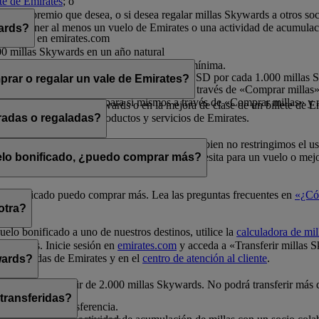
nte de Emirates
; o
rates.
por el premio que desea, o si desea regalar millas Skywards a otros so
a debe tener al menos un vuelo de Emirates o una actividad de acumulac
wards?
o sesión en emirates.com
00 millas Skywards en un año natural
millas Skywards en un año natural
ltiplos de 1.000, siendo 2.000 la cantidad mínima.
s por cada transacción, a un precio de 30 USD por cada 1.000 millas
rar o regalar un vale de Emirates?
 millas en un año natural para sí mismos a través de «Comprar millas» 
illas en un año natural para sí mismos a través de «Comprar millas» y r
e en vuelos Classic Rewards o en la mejora de clase de un billete de E
ivo para la compra de productos y servicios de Emirates.
radas o regaladas?
elos Classic Rewards y mejoras de clase. Si bien no restringimos el u
a de millas
para comprobar cuántas millas necesita para un vuelo o mejo
uelo bonificado, ¿puedo comprar más?
uelo bonificado puedo comprar más. Lea las preguntas frecuentes en
«¿Có
otra?
uelo bonificado a uno de nuestros destinos, utilice la
calculadora de mil
Skywards. Inicie sesión en
emirates.com
y acceda a «Transferir millas 
unas tiendas de Emirates y en el
centro de atención al cliente
.
wards?
0 y siempre a partir de 2.000 millas Skywards. No podrá transferir más
 transferidas?
a realizar la transferencia.