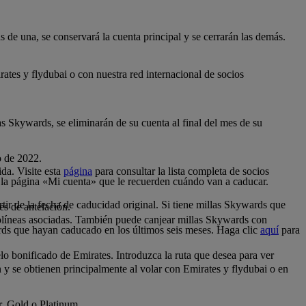
 de una, se conservará la cuenta principal y se cerrarán las demás.
tes y flydubai o con nuestra red internacional de socios
as Skywards, se eliminarán de su cuenta al final del mes de su
o de 2022.
da. Visite esta
página
para consultar la lista completa de socios
 la página «Mi cuenta» que le recuerden cuándo van a caducar.
tir de la fecha de caducidad original. Si tiene millas Skywards que
es de antelación.
.
olíneas asociadas. También puede canjear millas Skywards con
rds que hayan caducado en los últimos seis meses. Haga clic
aquí
para
o bonificado de Emirates. Introduzca la ruta que desea para ver
n y se obtienen principalmente al volar con Emirates y flydubai o en
er, Gold o Platinum.