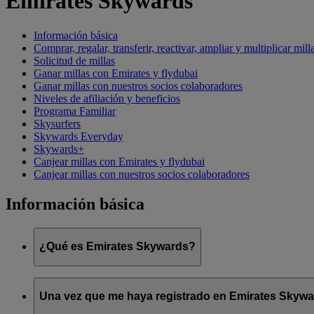
Emirates Skywards
Información básica
Comprar, regalar, transferir, reactivar, ampliar y multiplicar mill
Solicitud de millas
Ganar millas con Emirates y flydubai
Ganar millas con nuestros socios colaboradores
Niveles de afiliación y beneficios
Programa Familiar
Skysurfers
Skywards Everyday
Skywards+
Canjear millas con Emirates y flydubai
Canjear millas con nuestros socios colaboradores
Información básica
¿Qué es Emirates Skywards?
Emirates Skywards es el galardonado programa de fidelización 
Una vez que me haya registrado en Emirates Skyward
Ofrece a los socios una serie de ventajas y experiencias diseña