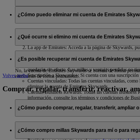
Se compartirán con flydubai su nombre y su dirección de correo 
política de privacidad de flydubai
.
¿Cómo puedo eliminar mi cuenta de Emirates Skywar
Puede eliminar su cuenta de Emirates Skywards o cancelar su af
¿Qué ocurre si elimino mi cuenta de Emirates Skywa
El sitio web de Emirates: Inicie sesión, acceda a su perfil
La app de Emirates: Acceda a la página de Skywards, pulse
Chat en directo
: Hable con nuestro equipo; estará encant
Si decide eliminar su cuenta de Emirates Skywards o cancelar su 
¿Es posible recuperar mi cuenta de Emirates Skywa
Millas Skywards y recompensas no utilizadas: Todas sus m
quedarán sin efecto. Las millas y ventajas perdidas no ti
No, la cuenta de Emirates Skywards se borrará de forma permanen
Suscripción a Skywards+: Si cuenta con una suscripción 
Volver arriba
eliminarán de forma permanente.
Cuentas vinculadas: Todas las cuentas vinculadas, como l
eliminar la cuenta de Emirates Skywards.
Comprar, regalar, transferir, reactivar, am
Cuentas Business Rewards: Todas las cuentas Business Re
información, consulte los términos y condiciones de Bus
¿Cómo puedo comprar, regalar, transferir, ampliar o
Si desea comprar, regalar y transferir millas Skywards, puede ha
¿Cómo compro millas Skywards para mí o para rega
Iniciando sesión en emirates.com; o