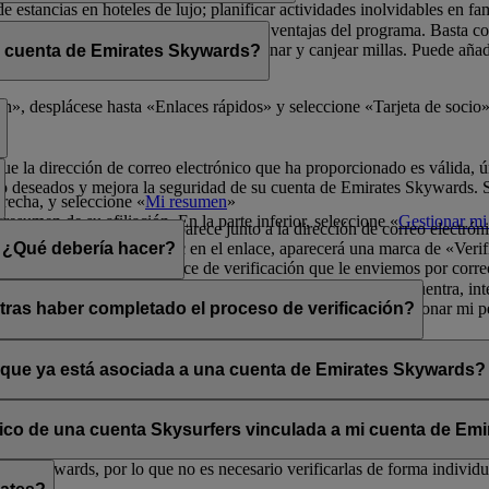
de estancias en hoteles de lujo; planificar actividades inolvidables en fa
física para poder disfrutar de todas las ventajas del programa. Basta 
radores de Emirates Skywards para ganar y canjear millas. Puede añadir 
i cuenta de Emirates Skywards?
ma y sus exclusivas ventajas.
er rápidamente a los datos de socio.
», desplácese hasta «Enlaces rápidos» y seleccione «Tarjeta de socio»
que la dirección de correo electrónico que ha proporcionado es válida, ú
o deseados y mejora la seguridad de su cuenta de Emirates Skywards. Si 
erecha, y seleccione «
Mi resumen
»
resumen de su afiliación. En la parte inferior, seleccione «
Gestionar mi 
a opción «Verificar» que aparece junto a la dirección de correo electrón
lectrónico». Al hacer clic en el enlace, aparecerá una marca de «Verifi
n. ¿Qué debería hacer?
enga en cuenta que el enlace de verificación que le enviemos por corre
s los mensajes se filtran de forma incorrecta. Si no lo encuentra, inte
ará la opción «Verificar» en la sección Mi resumen > Gestionar mi per
tras haber completado el proceso de verificación?
ates Skywards.
ntos situados en la esquina superior derecha de la pantalla.
a y única aunque haya verificado su dirección de correo electrónico actu
os personales.
o que ya está asociada a una cuenta de Emirates Skywards?
adas a direcciones de correo electrónico que no estén en uso. Si compa
carla.
Póngase en contacto con nosotros
para obtener ayuda.
ónico de una cuenta Skysurfers vinculada a mi cuenta de E
tes Skywards, por lo que no es necesario verificarlas de forma individua
.