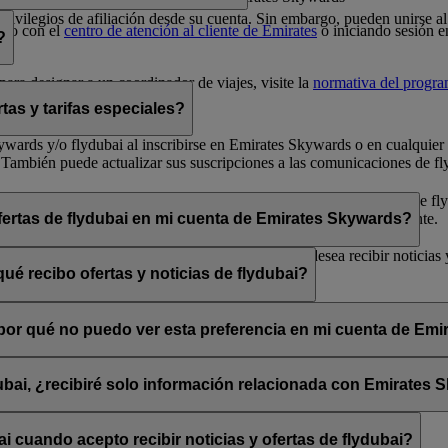
 privilegios de afiliación desde su cuenta. Sin embargo, pueden unirse
cto con el
centro de atención al cliente de Emirates
o iniciando sesión e
?
ara designar a un coordinador de viajes, visite la
normativa del progr
tas y tarifas especiales?
 Skywards y/o flydubai al inscribirse en Emirates Skywards o en cualqui
 También puede actualizar sus suscripciones a las comunicaciones de fly
arse de baja» que encontrará al final de los correos electrónicos de fly
bai a través de su chat en directo o su centro de atención al cliente.
ofertas de flydubai en mi cuenta de Emirates Skywards?
lydubai. Por tanto, tiene la opción de decidir si desea recibir noticias
ué recibo ofertas y noticias de flydubai?
 suscribirse a las noticias y ofertas de Emirates, Emirates Skywards o 
, ¿por qué no puedo ver esta preferencia en mi cuenta de Em
sado está asociada con varios números de socio de Emirates Skywards o 
rates Skywards y actualice sus suscripciones por correo electrónico en
dubai, ¿recibiré solo información relacionada con Emirates
promociones de flydubai y flydubai Holidays.
 cuando acepto recibir noticias y ofertas de flydubai?