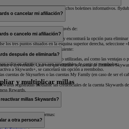
electrónico con el fin de enviarle dichos boletines informativos. flydu
ds o cancelar mi afiliación?
iliación en cualquier momento a través de:
rds o cancelo mi afiliación?
, seleccione «
Gestionar mi cuenta
» y encontrará la opción para eliminar
 los tres puntos situados en la esquina superior derecha, seleccione «E
ado de ayudarle.
afiliación, tenga en cuenta lo siguiente:
rds después de eliminarla?
illas Skywards y recompensas no utilizadas, así como las ventajas o pr
enen valor en efectivo y no son susceptibles de canje ni reembolso.
te e irreversible. Una vez que elimine su cuenta de Emirates Skywards,
activa a Skywards+, se cancelará sin opción a reembolso.
as cuentas de Skysurfers o las cuentas My Family (en caso de ser el ca
pliar y multiplicar millas
wards registradas mediante las credenciales de la cuenta Skywards deja
iness Rewards.
 reactivar millas Skywards?
cerlo de las siguientes formas:
lar a otra persona?