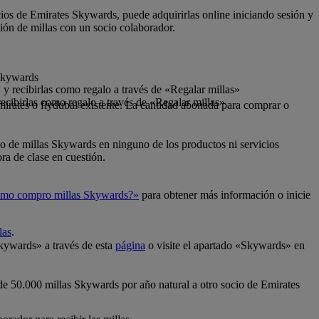
cios de Emirates Skywards, puede adquirirlas online iniciando sesión y
ión de millas con un socio colaborador.
 Skywards
y recibirlas como regalo a través de «Regalar millas»
ecibirlas como regalo a través de «Regalar millas»
mirates o flydubai existente. La cantidad abonada para comprar o
so de millas Skywards en ninguno de los productos ni servicios
ra de clase en cuestión.
mo compro millas Skywards?»
para obtener más información o inicie
las
.
Skywards» a través de esta
página
o visite el apartado «Skywards» en
 de 50.000 millas Skywards por año natural a otro socio de Emirates