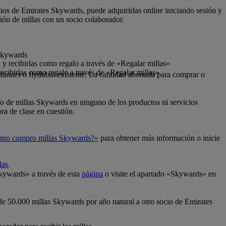
cios de Emirates Skywards, puede adquirirlas online iniciando sesión y
ión de millas con un socio colaborador.
 Skywards
y recibirlas como regalo a través de «Regalar millas»
ecibirlas como regalo a través de «Regalar millas»
mirates o flydubai existente. La cantidad abonada para comprar o
so de millas Skywards en ninguno de los productos ni servicios
ra de clase en cuestión.
mo compro millas Skywards?»
para obtener más información o inicie
las
.
Skywards» a través de esta
página
o visite el apartado «Skywards» en
 de 50.000 millas Skywards por año natural a otro socio de Emirates