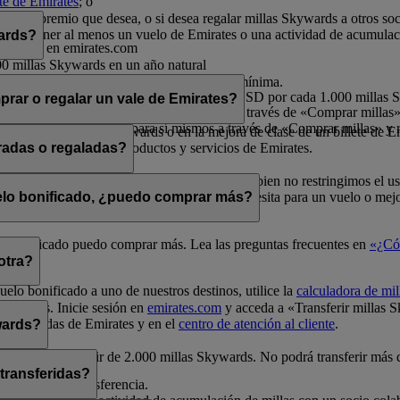
nte de Emirates
; o
rates.
por el premio que desea, o si desea regalar millas Skywards a otros so
a debe tener al menos un vuelo de Emirates o una actividad de acumulac
wards?
o sesión en emirates.com
00 millas Skywards en un año natural
millas Skywards en un año natural
ltiplos de 1.000, siendo 2.000 la cantidad mínima.
s por cada transacción, a un precio de 30 USD por cada 1.000 millas
rar o regalar un vale de Emirates?
 millas en un año natural para sí mismos a través de «Comprar millas» 
illas en un año natural para sí mismos a través de «Comprar millas» y r
e en vuelos Classic Rewards o en la mejora de clase de un billete de E
ivo para la compra de productos y servicios de Emirates.
radas o regaladas?
elos Classic Rewards y mejoras de clase. Si bien no restringimos el u
a de millas
para comprobar cuántas millas necesita para un vuelo o mejo
uelo bonificado, ¿puedo comprar más?
uelo bonificado puedo comprar más. Lea las preguntas frecuentes en
«¿Có
otra?
uelo bonificado a uno de nuestros destinos, utilice la
calculadora de mil
Skywards. Inicie sesión en
emirates.com
y acceda a «Transferir millas 
unas tiendas de Emirates y en el
centro de atención al cliente
.
wards?
0 y siempre a partir de 2.000 millas Skywards. No podrá transferir más
 transferidas?
a realizar la transferencia.