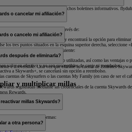
electrónico con el fin de enviarle dichos boletines informativos. flydu
ds o cancelar mi afiliación?
iliación en cualquier momento a través de:
rds o cancelo mi afiliación?
, seleccione «
Gestionar mi cuenta
» y encontrará la opción para eliminar
 los tres puntos situados en la esquina superior derecha, seleccione «E
ado de ayudarle.
afiliación, tenga en cuenta lo siguiente:
rds después de eliminarla?
illas Skywards y recompensas no utilizadas, así como las ventajas o pr
enen valor en efectivo y no son susceptibles de canje ni reembolso.
te e irreversible. Una vez que elimine su cuenta de Emirates Skywards,
activa a Skywards+, se cancelará sin opción a reembolso.
as cuentas de Skysurfers o las cuentas My Family (en caso de ser el ca
pliar y multiplicar millas
wards registradas mediante las credenciales de la cuenta Skywards deja
iness Rewards.
 reactivar millas Skywards?
cerlo de las siguientes formas:
lar a otra persona?