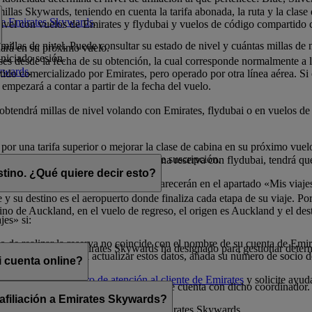
illas Skywards, teniendo en cuenta la tarifa abonada, la ruta y la clase
 de Emirates Skywards
.
 nivel con vuelos de Emirates y flydubai y vuelos de código compartido 
millas de nivel. Puede consultar su estado de nivel y cuántas millas de 
nará en su próximo vuelo.
niciado sesión.
eses desde la fecha de su obtención, la cual corresponde normalmente a
kywards
.
do comercializado por Emirates, pero operado por otra línea aérea. Si ob
 empezará a contar a partir de la fecha del vuelo.
o obtendrá millas de nivel volando con Emirates, flydubai o en vuelos 
 por una tarifa superior o mejorar la clase de cabina en su próximo vue
millas de nivel durante el período de suscripción.
elos con Emirates. Si dispone de una reserva con flydubai, tendrá que 
stino. ¿Qué quiere decir esto?
dos con millas Skywards) también aparecerán en el apartado «Mis viaje
 y su destino es el aeropuerto donde finaliza cada etapa de su viaje. Por
no de Auckland, en el vuelo de regreso, el origen es Auckland y el des
jes» si:
 de realizar la reserva no coincide con el nombre de su cuenta de Emi
 que un socio de Emirates Skywards ha designado para gestionar determ
o a la reserva. Para actualizar estos datos, añada su número de socio 
 cuenta online?
uras, llame a un
centro de atención al cliente de Emirates
y solicite ayud
 menos que comparta sus credenciales de cuenta con dicho coordinador.
 afiliación a Emirates Skywards?
cionada con la afiliación del socio a Emirates Skywards