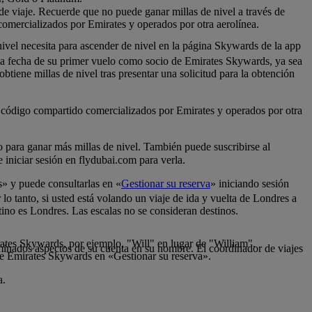
 de viaje. Recuerde que no puede ganar millas de nivel a través de
comercializados por Emirates y operados por otra aerolínea.
nivel necesita para ascender de nivel en la página Skywards de la app
 la fecha de su primer vuelo como socio de Emirates Skywards, ya sea
tiene millas de nivel tras presentar una solicitud para la obtención
de código compartido comercializados por Emirates y operados por otra
lo para ganar más millas de nivel. También puede suscribirse al
iniciar sesión en flydubai.com para verla.
s» y puede consultarlas en «
Gestionar su reserva
» iniciando sesión
 lo tanto, si usted está volando un viaje de ida y vuelta de Londres a
tino es Londres. Las escalas no se consideran destinos.
rates Skywards, por ejemplo, "Will" en lugar de "William".
inados aspectos de su cuenta en su nombre. El coordinador de viajes
de Emirates Skywards en «Gestionar su reserva».
a.