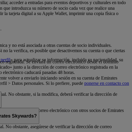
milia; acceder a entradas para eventos deportivos y culturales en todo
con que introduzca su número de socio cada vez que realice una
la tarjeta digital a su Apple Wallet, imprimir una copia física o
.
nica y no está asociada a otras cuentas de socio individuales.
no la verifica, es posible que desactivemos su cuenta o que ciertas
perfil
» para actualizar su información, incluida su nacionalidad, su
ico registrada. Se enviará un correo electrónico desde el dominio
cado» junto a la dirección de correo electrónico registrada en la
o electrónico caducará pasadas 48 horas.
nte volver a enviarlo iniciando sesión en su cuenta de Emirates
fil > Datos personales. Si lo prefiere, puede
ponerse en contacto con
al. No obstante, si la modifica, deberá verificar la dirección de
rte su dirección de correo electrónico con otros socios de Emirates
mirates Skywards?
l. No obstante, asegúrese de verificar la dirección de correo