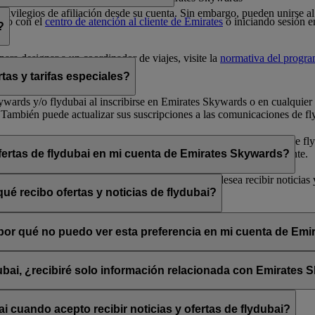
 privilegios de afiliación desde su cuenta. Sin embargo, pueden unirse
cto con el
centro de atención al cliente de Emirates
o iniciando sesión e
?
ara designar a un coordinador de viajes, visite la
normativa del progr
tas y tarifas especiales?
 Skywards y/o flydubai al inscribirse en Emirates Skywards o en cualqui
 También puede actualizar sus suscripciones a las comunicaciones de fly
arse de baja» que encontrará al final de los correos electrónicos de fly
bai a través de su chat en directo o su centro de atención al cliente.
ofertas de flydubai en mi cuenta de Emirates Skywards?
lydubai. Por tanto, tiene la opción de decidir si desea recibir noticias
ué recibo ofertas y noticias de flydubai?
 suscribirse a las noticias y ofertas de Emirates, Emirates Skywards o 
, ¿por qué no puedo ver esta preferencia en mi cuenta de Em
sado está asociada con varios números de socio de Emirates Skywards o 
rates Skywards y actualice sus suscripciones por correo electrónico en
dubai, ¿recibiré solo información relacionada con Emirates
promociones de flydubai y flydubai Holidays.
 cuando acepto recibir noticias y ofertas de flydubai?