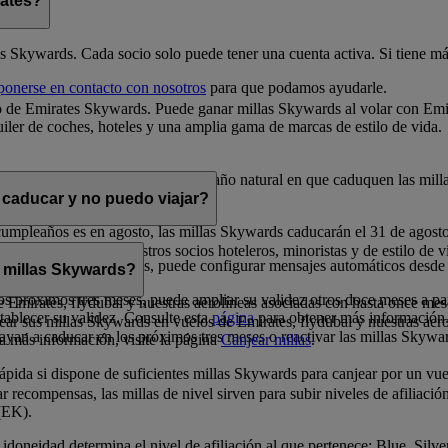
rates?
es Skywards. Cada socio solo puede tener una cuenta activa. Si tiene más
ponerse en contacto con nosotros
para que podamos ayudarle.
 de Emirates Skywards. Puede ganar millas Skywards al volar con Emira
iler de coches, hoteles y una amplia gama de marcas de estilo de vida.
 la fecha en que se obtienen. En el año natural en que caduquen las mill
 caducar y no puedo viajar?
cumpleaños es en agosto, las millas Skywards caducarán el 31 de agost
s en premios con nuestros socios hoteleros, minoristas y de estilo de vi
los próximos doce meses, puede configurar mensajes automáticos desde
 millas Skywards?
s próximos tres meses, puede ampliar su validez otros doce meses a par
 de Emirates, flydubai y nuestras aerolíneas asociadas con hasta once mes
tablecer su validez. Consulte esta
página
para obtener más información
ar sus millas Skywards en vuelos de Emirates, flydubai y nuestras aer
ayan a caducar en los próximos tres meses o reactivar las millas Skywa
ea más información, visite la página
Canjear millas
.
ida si dispone de suficientes millas Skywards para canjear por un vuel
 recompensas, las millas de nivel sirven para subir niveles de afiliació
(EK).
idoneidad determina el nivel de afiliación al que pertenece: Blue, Silv