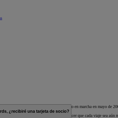
as
de las aerolíneas Emirates y flydubai, puesto en marcha en mayo de 20
s, ¿recibiré una tarjeta de socio?
das para complementar su estilo de vida y hacer que cada viaje sea aún 