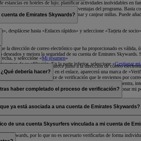
de estancias en hoteles de lujo; planificar actividades inolvidables en fa
física para poder disfrutar de todas las ventajas del programa. Basta 
radores de Emirates Skywards para ganar y canjear millas. Puede añadir 
i cuenta de Emirates Skywards?
ma y sus exclusivas ventajas.
er rápidamente a los datos de socio.
», desplácese hasta «Enlaces rápidos» y seleccione «Tarjeta de socio»
que la dirección de correo electrónico que ha proporcionado es válida, ú
o deseados y mejora la seguridad de su cuenta de Emirates Skywards. Si 
erecha, y seleccione «
Mi resumen
»
resumen de su afiliación. En la parte inferior, seleccione «
Gestionar mi 
a opción «Verificar» que aparece junto a la dirección de correo electrón
lectrónico». Al hacer clic en el enlace, aparecerá una marca de «Verifi
n. ¿Qué debería hacer?
enga en cuenta que el enlace de verificación que le enviemos por corre
s los mensajes se filtran de forma incorrecta. Si no lo encuentra, inte
ará la opción «Verificar» en la sección Mi resumen > Gestionar mi per
tras haber completado el proceso de verificación?
ates Skywards.
ntos situados en la esquina superior derecha de la pantalla.
a y única aunque haya verificado su dirección de correo electrónico actu
os personales.
o que ya está asociada a una cuenta de Emirates Skywards?
adas a direcciones de correo electrónico que no estén en uso. Si compa
carla.
Póngase en contacto con nosotros
para obtener ayuda.
ónico de una cuenta Skysurfers vinculada a mi cuenta de E
tes Skywards, por lo que no es necesario verificarlas de forma individua
.