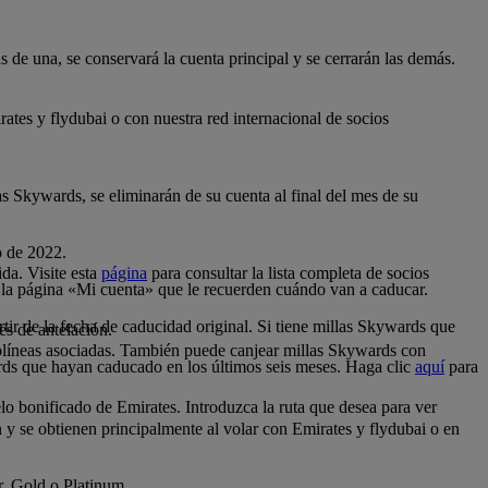
 de una, se conservará la cuenta principal y se cerrarán las demás.
tes y flydubai o con nuestra red internacional de socios
as Skywards, se eliminarán de su cuenta al final del mes de su
o de 2022.
da. Visite esta
página
para consultar la lista completa de socios
 la página «Mi cuenta» que le recuerden cuándo van a caducar.
tir de la fecha de caducidad original. Si tiene millas Skywards que
es de antelación.
.
olíneas asociadas. También puede canjear millas Skywards con
rds que hayan caducado en los últimos seis meses. Haga clic
aquí
para
o bonificado de Emirates. Introduzca la ruta que desea para ver
n y se obtienen principalmente al volar con Emirates y flydubai o en
er, Gold o Platinum.