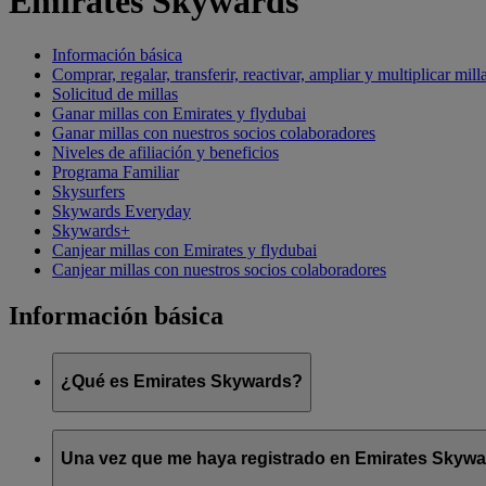
Emirates Skywards
Información básica
Comprar, regalar, transferir, reactivar, ampliar y multiplicar mill
Solicitud de millas
Ganar millas con Emirates y flydubai
Ganar millas con nuestros socios colaboradores
Niveles de afiliación y beneficios
Programa Familiar
Skysurfers
Skywards Everyday
Skywards+
Canjear millas con Emirates y flydubai
Canjear millas con nuestros socios colaboradores
Información básica
¿Qué es Emirates Skywards?
Emirates Skywards es el galardonado programa de fidelización 
Una vez que me haya registrado en Emirates Skyward
Ofrece a los socios una serie de ventajas y experiencias diseña