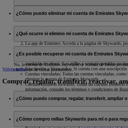
Se compartirán con flydubai su nombre y su dirección de correo 
política de privacidad de flydubai
.
¿Cómo puedo eliminar mi cuenta de Emirates Skywar
Puede eliminar su cuenta de Emirates Skywards o cancelar su af
¿Qué ocurre si elimino mi cuenta de Emirates Skywa
El sitio web de Emirates: Inicie sesión, acceda a su perfil
La app de Emirates: Acceda a la página de Skywards, pulse
Chat en directo
: Hable con nuestro equipo; estará encant
Si decide eliminar su cuenta de Emirates Skywards o cancelar su 
¿Es posible recuperar mi cuenta de Emirates Skywa
Millas Skywards y recompensas no utilizadas: Todas sus m
quedarán sin efecto. Las millas y ventajas perdidas no ti
No, la cuenta de Emirates Skywards se borrará de forma permanen
Suscripción a Skywards+: Si cuenta con una suscripción 
Volver arriba
eliminarán de forma permanente.
Cuentas vinculadas: Todas las cuentas vinculadas, como l
eliminar la cuenta de Emirates Skywards.
Comprar, regalar, transferir, reactivar, am
Cuentas Business Rewards: Todas las cuentas Business Re
información, consulte los términos y condiciones de Bus
¿Cómo puedo comprar, regalar, transferir, ampliar o
Si desea comprar, regalar y transferir millas Skywards, puede ha
¿Cómo compro millas Skywards para mí o para rega
Iniciando sesión en emirates.com; o