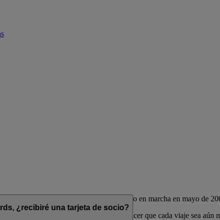
as
de las aerolíneas Emirates y flydubai, puesto en marcha en mayo de 20
s, ¿recibiré una tarjeta de socio?
das para complementar su estilo de vida y hacer que cada viaje sea aún 