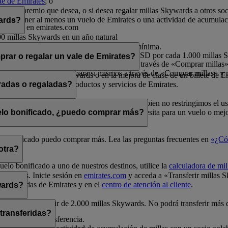
nte de Emirates
; o
rates.
por el premio que desea, o si desea regalar millas Skywards a otros so
a debe tener al menos un vuelo de Emirates o una actividad de acumulac
wards?
o sesión en emirates.com
00 millas Skywards en un año natural
millas Skywards en un año natural
ltiplos de 1.000, siendo 2.000 la cantidad mínima.
s por cada transacción, a un precio de 30 USD por cada 1.000 millas
rar o regalar un vale de Emirates?
 millas en un año natural para sí mismos a través de «Comprar millas» 
illas en un año natural para sí mismos a través de «Comprar millas» y r
e en vuelos Classic Rewards o en la mejora de clase de un billete de E
ivo para la compra de productos y servicios de Emirates.
radas o regaladas?
elos Classic Rewards y mejoras de clase. Si bien no restringimos el u
a de millas
para comprobar cuántas millas necesita para un vuelo o mejo
uelo bonificado, ¿puedo comprar más?
uelo bonificado puedo comprar más. Lea las preguntas frecuentes en
«¿Có
otra?
uelo bonificado a uno de nuestros destinos, utilice la
calculadora de mil
Skywards. Inicie sesión en
emirates.com
y acceda a «Transferir millas 
unas tiendas de Emirates y en el
centro de atención al cliente
.
wards?
0 y siempre a partir de 2.000 millas Skywards. No podrá transferir más
 transferidas?
a realizar la transferencia.