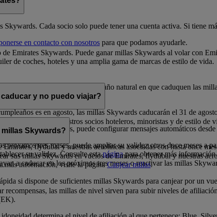
rates?
es Skywards. Cada socio solo puede tener una cuenta activa. Si tiene más
ponerse en contacto con nosotros
para que podamos ayudarle.
 de Emirates Skywards. Puede ganar millas Skywards al volar con Emira
iler de coches, hoteles y una amplia gama de marcas de estilo de vida.
 la fecha en que se obtienen. En el año natural en que caduquen las mill
 caducar y no puedo viajar?
cumpleaños es en agosto, las millas Skywards caducarán el 31 de agost
s en premios con nuestros socios hoteleros, minoristas y de estilo de vi
los próximos doce meses, puede configurar mensajes automáticos desde
 millas Skywards?
s próximos tres meses, puede ampliar su validez otros doce meses a par
 de Emirates, flydubai y nuestras aerolíneas asociadas con hasta once mes
tablecer su validez. Consulte esta
página
para obtener más información
ar sus millas Skywards en vuelos de Emirates, flydubai y nuestras aer
ayan a caducar en los próximos tres meses o reactivar las millas Skywa
ea más información, visite la página
Canjear millas
.
ida si dispone de suficientes millas Skywards para canjear por un vuel
 recompensas, las millas de nivel sirven para subir niveles de afiliació
(EK).
idoneidad determina el nivel de afiliación al que pertenece: Blue, Silv