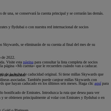
 de una, se conservará la cuenta principal y se cerrarán las demás.
tes y flydubai o con nuestra red internacional de socios
as Skywards, se eliminarán de su cuenta al final del mes de su
o de 2022.
da. Visite esta
página
para consultar la lista completa de socios
 la página «Mi cuenta» que le recuerden cuándo van a caducar.
tir de la fecha de caducidad original. Si tiene millas Skywards que
es de antelación.
.
olíneas asociadas. También puede canjear millas Skywards con
rds que hayan caducado en los últimos seis meses. Haga clic
aquí
para
o bonificado de Emirates. Introduzca la ruta que desea para ver
n y se obtienen principalmente al volar con Emirates y flydubai o en
er, Gold o Platinum.