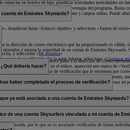
de estancias en hoteles de lujo; planificar actividades inolvidables en fa
física para poder disfrutar de todas las ventajas del programa. Basta 
radores de Emirates Skywards para ganar y canjear millas. Puede añadir 
i cuenta de Emirates Skywards?
ma y sus exclusivas ventajas.
er rápidamente a los datos de socio.
», desplácese hasta «Enlaces rápidos» y seleccione «Tarjeta de socio»
que la dirección de correo electrónico que ha proporcionado es válida, ú
o deseados y mejora la seguridad de su cuenta de Emirates Skywards. Si 
erecha, y seleccione «
Mi resumen
»
resumen de su afiliación. En la parte inferior, seleccione «
Gestionar mi 
a opción «Verificar» que aparece junto a la dirección de correo electrón
lectrónico». Al hacer clic en el enlace, aparecerá una marca de «Verifi
n. ¿Qué debería hacer?
enga en cuenta que el enlace de verificación que le enviemos por corre
s los mensajes se filtran de forma incorrecta. Si no lo encuentra, inte
ará la opción «Verificar» en la sección Mi resumen > Gestionar mi per
tras haber completado el proceso de verificación?
ates Skywards.
ntos situados en la esquina superior derecha de la pantalla.
a y única aunque haya verificado su dirección de correo electrónico actu
os personales.
o que ya está asociada a una cuenta de Emirates Skywards?
adas a direcciones de correo electrónico que no estén en uso. Si compa
carla.
Póngase en contacto con nosotros
para obtener ayuda.
ónico de una cuenta Skysurfers vinculada a mi cuenta de E
tes Skywards, por lo que no es necesario verificarlas de forma individua
.