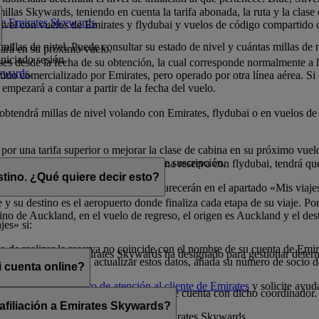
illas Skywards, teniendo en cuenta la tarifa abonada, la ruta y la clase
 de Emirates Skywards
.
 nivel con vuelos de Emirates y flydubai y vuelos de código compartido 
millas de nivel. Puede consultar su estado de nivel y cuántas millas de 
nará en su próximo vuelo.
niciado sesión.
eses desde la fecha de su obtención, la cual corresponde normalmente a
kywards
.
do comercializado por Emirates, pero operado por otra línea aérea. Si ob
 empezará a contar a partir de la fecha del vuelo.
o obtendrá millas de nivel volando con Emirates, flydubai o en vuelos 
 por una tarifa superior o mejorar la clase de cabina en su próximo vue
millas de nivel durante el período de suscripción.
elos con Emirates. Si dispone de una reserva con flydubai, tendrá que 
stino. ¿Qué quiere decir esto?
dos con millas Skywards) también aparecerán en el apartado «Mis viaje
 y su destino es el aeropuerto donde finaliza cada etapa de su viaje. Por
no de Auckland, en el vuelo de regreso, el origen es Auckland y el des
jes» si:
 de realizar la reserva no coincide con el nombre de su cuenta de Emi
 que un socio de Emirates Skywards ha designado para gestionar determ
o a la reserva. Para actualizar estos datos, añada su número de socio 
 cuenta online?
uras, llame a un
centro de atención al cliente de Emirates
y solicite ayud
 menos que comparta sus credenciales de cuenta con dicho coordinador.
 afiliación a Emirates Skywards?
cionada con la afiliación del socio a Emirates Skywards