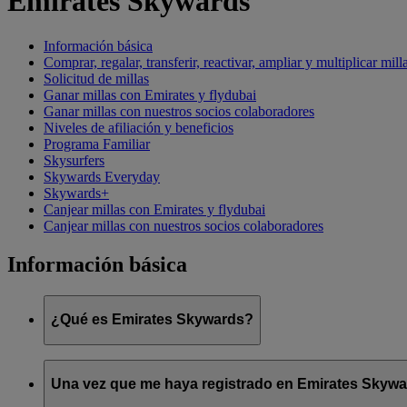
Emirates Skywards
Información básica
Comprar, regalar, transferir, reactivar, ampliar y multiplicar mill
Solicitud de millas
Ganar millas con Emirates y flydubai
Ganar millas con nuestros socios colaboradores
Niveles de afiliación y beneficios
Programa Familiar
Skysurfers
Skywards Everyday
Skywards+
Canjear millas con Emirates y flydubai
Canjear millas con nuestros socios colaboradores
Información básica
¿Qué es Emirates Skywards?
Emirates Skywards es el galardonado programa de fidelización 
Una vez que me haya registrado en Emirates Skyward
Ofrece a los socios una serie de ventajas y experiencias diseña