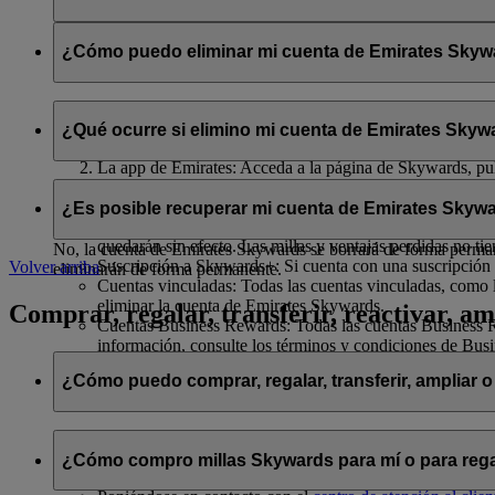
Se compartirán con flydubai su nombre y su dirección de correo 
política de privacidad de flydubai
.
¿Cómo puedo eliminar mi cuenta de Emirates Skywar
Puede eliminar su cuenta de Emirates Skywards o cancelar su af
¿Qué ocurre si elimino mi cuenta de Emirates Skywa
El sitio web de Emirates: Inicie sesión, acceda a su perfil
La app de Emirates: Acceda a la página de Skywards, pulse
Chat en directo
: Hable con nuestro equipo; estará encant
Si decide eliminar su cuenta de Emirates Skywards o cancelar su 
¿Es posible recuperar mi cuenta de Emirates Skywa
Millas Skywards y recompensas no utilizadas: Todas sus m
quedarán sin efecto. Las millas y ventajas perdidas no ti
No, la cuenta de Emirates Skywards se borrará de forma permanen
Suscripción a Skywards+: Si cuenta con una suscripción 
Volver arriba
eliminarán de forma permanente.
Cuentas vinculadas: Todas las cuentas vinculadas, como l
eliminar la cuenta de Emirates Skywards.
Comprar, regalar, transferir, reactivar, am
Cuentas Business Rewards: Todas las cuentas Business Re
información, consulte los términos y condiciones de Bus
¿Cómo puedo comprar, regalar, transferir, ampliar o
Si desea comprar, regalar y transferir millas Skywards, puede ha
¿Cómo compro millas Skywards para mí o para rega
Iniciando sesión en emirates.com; o