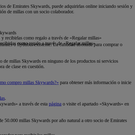
cios de Emirates Skywards, puede adquirirlas online iniciando sesión y
ión de millas con un socio colaborador.
 Skywards
y recibirlas como regalo a través de «Regalar millas»
ecibirlas como regalo a través de «Regalar millas»
mirates o flydubai existente. La cantidad abonada para comprar o
so de millas Skywards en ninguno de los productos ni servicios
ra de clase en cuestión.
mo compro millas Skywards?»
para obtener más información o inicie
las
.
Skywards» a través de esta
página
o visite el apartado «Skywards» en
 de 50.000 millas Skywards por año natural a otro socio de Emirates