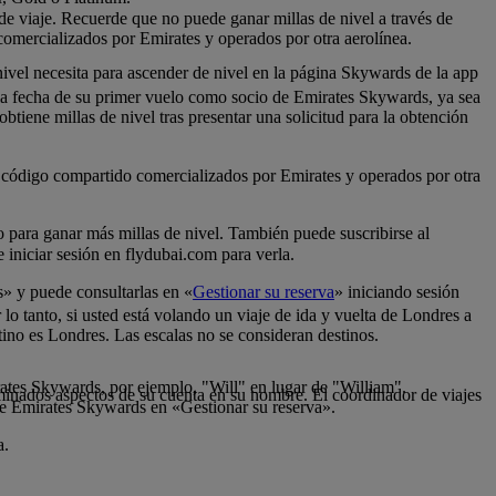
 de viaje. Recuerde que no puede ganar millas de nivel a través de
comercializados por Emirates y operados por otra aerolínea.
nivel necesita para ascender de nivel en la página Skywards de la app
 la fecha de su primer vuelo como socio de Emirates Skywards, ya sea
tiene millas de nivel tras presentar una solicitud para la obtención
de código compartido comercializados por Emirates y operados por otra
lo para ganar más millas de nivel. También puede suscribirse al
iniciar sesión en flydubai.com para verla.
s» y puede consultarlas en «
Gestionar su reserva
» iniciando sesión
 lo tanto, si usted está volando un viaje de ida y vuelta de Londres a
tino es Londres. Las escalas no se consideran destinos.
rates Skywards, por ejemplo, "Will" en lugar de "William".
inados aspectos de su cuenta en su nombre. El coordinador de viajes
de Emirates Skywards en «Gestionar su reserva».
a.