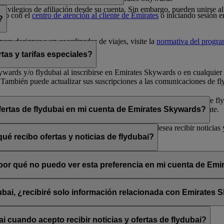
 privilegios de afiliación desde su cuenta. Sin embargo, pueden unirse
cto con el
centro de atención al cliente de Emirates
o iniciando sesión e
?
ara designar a un coordinador de viajes, visite la
normativa del progr
tas y tarifas especiales?
 Skywards y/o flydubai al inscribirse en Emirates Skywards o en cualqui
 También puede actualizar sus suscripciones a las comunicaciones de fly
arse de baja» que encontrará al final de los correos electrónicos de fly
bai a través de su chat en directo o su centro de atención al cliente.
ofertas de flydubai en mi cuenta de Emirates Skywards?
lydubai. Por tanto, tiene la opción de decidir si desea recibir noticias
ué recibo ofertas y noticias de flydubai?
 suscribirse a las noticias y ofertas de Emirates, Emirates Skywards o 
, ¿por qué no puedo ver esta preferencia en mi cuenta de Em
sado está asociada con varios números de socio de Emirates Skywards o 
rates Skywards y actualice sus suscripciones por correo electrónico en
dubai, ¿recibiré solo información relacionada con Emirates
promociones de flydubai y flydubai Holidays.
 cuando acepto recibir noticias y ofertas de flydubai?