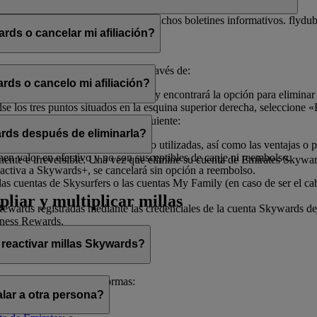
electrónico con el fin de enviarle dichos boletines informativos. flydu
ds o cancelar mi afiliación?
iliación en cualquier momento a través de:
rds o cancelo mi afiliación?
, seleccione «
Gestionar mi cuenta
» y encontrará la opción para eliminar
 los tres puntos situados en la esquina superior derecha, seleccione «E
ado de ayudarle.
afiliación, tenga en cuenta lo siguiente:
rds después de eliminarla?
illas Skywards y recompensas no utilizadas, así como las ventajas o pr
enen valor en efectivo y no son susceptibles de canje ni reembolso.
te e irreversible. Una vez que elimine su cuenta de Emirates Skywards,
activa a Skywards+, se cancelará sin opción a reembolso.
as cuentas de Skysurfers o las cuentas My Family (en caso de ser el ca
pliar y multiplicar millas
wards registradas mediante las credenciales de la cuenta Skywards deja
iness Rewards.
 reactivar millas Skywards?
cerlo de las siguientes formas:
lar a otra persona?