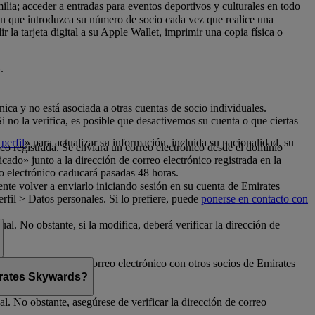
milia; acceder a entradas para eventos deportivos y culturales en todo
con que introduzca su número de socio cada vez que realice una
la tarjeta digital a su Apple Wallet, imprimir una copia física o
.
nica y no está asociada a otras cuentas de socio individuales.
no la verifica, es posible que desactivemos su cuenta o que ciertas
perfil
» para actualizar su información, incluida su nacionalidad, su
ico registrada. Se enviará un correo electrónico desde el dominio
cado» junto a la dirección de correo electrónico registrada en la
o electrónico caducará pasadas 48 horas.
nte volver a enviarlo iniciando sesión en su cuenta de Emirates
fil > Datos personales. Si lo prefiere, puede
ponerse en contacto con
al. No obstante, si la modifica, deberá verificar la dirección de
rte su dirección de correo electrónico con otros socios de Emirates
mirates Skywards?
l. No obstante, asegúrese de verificar la dirección de correo