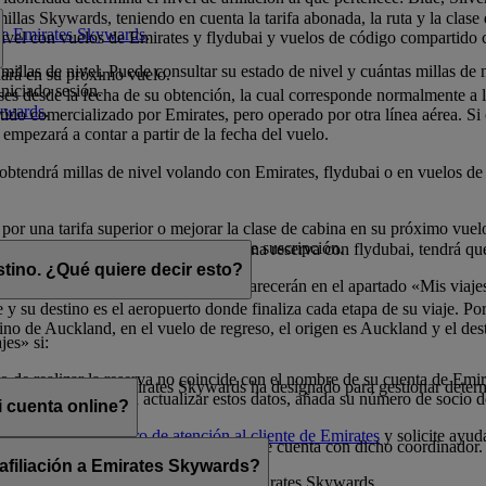
illas Skywards, teniendo en cuenta la tarifa abonada, la ruta y la clase
 de Emirates Skywards
.
 nivel con vuelos de Emirates y flydubai y vuelos de código compartido 
millas de nivel. Puede consultar su estado de nivel y cuántas millas de 
nará en su próximo vuelo.
niciado sesión.
eses desde la fecha de su obtención, la cual corresponde normalmente a
kywards
.
do comercializado por Emirates, pero operado por otra línea aérea. Si ob
 empezará a contar a partir de la fecha del vuelo.
o obtendrá millas de nivel volando con Emirates, flydubai o en vuelos 
 por una tarifa superior o mejorar la clase de cabina en su próximo vue
millas de nivel durante el período de suscripción.
elos con Emirates. Si dispone de una reserva con flydubai, tendrá que 
stino. ¿Qué quiere decir esto?
dos con millas Skywards) también aparecerán en el apartado «Mis viaje
 y su destino es el aeropuerto donde finaliza cada etapa de su viaje. Por
no de Auckland, en el vuelo de regreso, el origen es Auckland y el des
jes» si:
 de realizar la reserva no coincide con el nombre de su cuenta de Emi
 que un socio de Emirates Skywards ha designado para gestionar determ
o a la reserva. Para actualizar estos datos, añada su número de socio 
 cuenta online?
uras, llame a un
centro de atención al cliente de Emirates
y solicite ayud
 menos que comparta sus credenciales de cuenta con dicho coordinador.
 afiliación a Emirates Skywards?
cionada con la afiliación del socio a Emirates Skywards