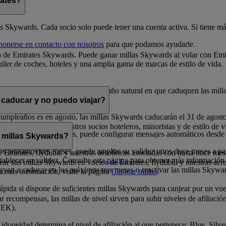
rates?
es Skywards. Cada socio solo puede tener una cuenta activa. Si tiene más
ponerse en contacto con nosotros
para que podamos ayudarle.
 de Emirates Skywards. Puede ganar millas Skywards al volar con Emira
iler de coches, hoteles y una amplia gama de marcas de estilo de vida.
 la fecha en que se obtienen. En el año natural en que caduquen las mill
 caducar y no puedo viajar?
cumpleaños es en agosto, las millas Skywards caducarán el 31 de agost
s en premios con nuestros socios hoteleros, minoristas y de estilo de vi
los próximos doce meses, puede configurar mensajes automáticos desde
 millas Skywards?
s próximos tres meses, puede ampliar su validez otros doce meses a par
 de Emirates, flydubai y nuestras aerolíneas asociadas con hasta once mes
tablecer su validez. Consulte esta
página
para obtener más información
ar sus millas Skywards en vuelos de Emirates, flydubai y nuestras aer
ayan a caducar en los próximos tres meses o reactivar las millas Skywa
ea más información, visite la página
Canjear millas
.
ida si dispone de suficientes millas Skywards para canjear por un vuel
 recompensas, las millas de nivel sirven para subir niveles de afiliació
(EK).
idoneidad determina el nivel de afiliación al que pertenece: Blue, Silv