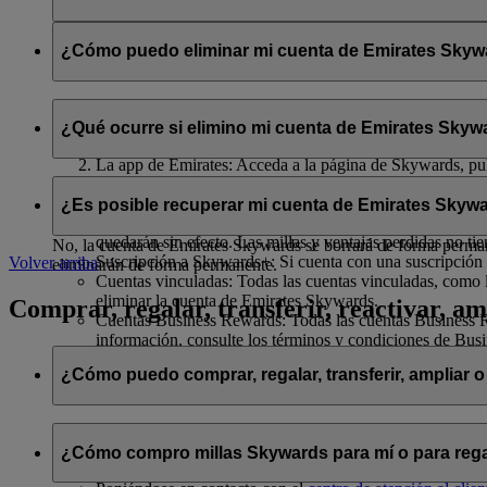
Se compartirán con flydubai su nombre y su dirección de correo 
política de privacidad de flydubai
.
¿Cómo puedo eliminar mi cuenta de Emirates Skywar
Puede eliminar su cuenta de Emirates Skywards o cancelar su af
¿Qué ocurre si elimino mi cuenta de Emirates Skywa
El sitio web de Emirates: Inicie sesión, acceda a su perfil
La app de Emirates: Acceda a la página de Skywards, pulse
Chat en directo
: Hable con nuestro equipo; estará encant
Si decide eliminar su cuenta de Emirates Skywards o cancelar su 
¿Es posible recuperar mi cuenta de Emirates Skywa
Millas Skywards y recompensas no utilizadas: Todas sus m
quedarán sin efecto. Las millas y ventajas perdidas no ti
No, la cuenta de Emirates Skywards se borrará de forma permanen
Suscripción a Skywards+: Si cuenta con una suscripción 
Volver arriba
eliminarán de forma permanente.
Cuentas vinculadas: Todas las cuentas vinculadas, como l
eliminar la cuenta de Emirates Skywards.
Comprar, regalar, transferir, reactivar, am
Cuentas Business Rewards: Todas las cuentas Business Re
información, consulte los términos y condiciones de Bus
¿Cómo puedo comprar, regalar, transferir, ampliar o
Si desea comprar, regalar y transferir millas Skywards, puede ha
¿Cómo compro millas Skywards para mí o para rega
Iniciando sesión en emirates.com; o