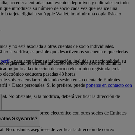
milia; acceder a entradas para eventos deportivos y culturales en todo
con que introduzca su número de socio cada vez que realice una
la tarjeta digital a su Apple Wallet, imprimir una copia física o
.
nica y no está asociada a otras cuentas de socio individuales.
no la verifica, es posible que desactivemos su cuenta o que ciertas
perfil
» para actualizar su información, incluida su nacionalidad, su
ico registrada. Se enviará un correo electrónico desde el dominio
cado» junto a la dirección de correo electrónico registrada en la
o electrónico caducará pasadas 48 horas.
nte volver a enviarlo iniciando sesión en su cuenta de Emirates
fil > Datos personales. Si lo prefiere, puede
ponerse en contacto con
al. No obstante, si la modifica, deberá verificar la dirección de
rte su dirección de correo electrónico con otros socios de Emirates
mirates Skywards?
l. No obstante, asegúrese de verificar la dirección de correo