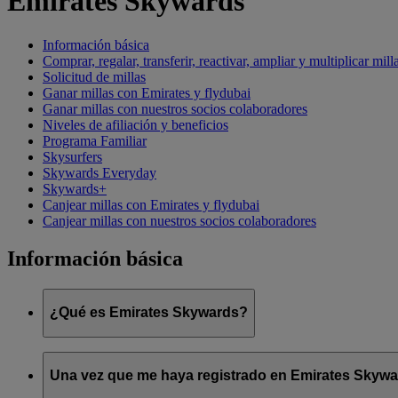
Emirates Skywards
Información básica
Comprar, regalar, transferir, reactivar, ampliar y multiplicar mill
Solicitud de millas
Ganar millas con Emirates y flydubai
Ganar millas con nuestros socios colaboradores
Niveles de afiliación y beneficios
Programa Familiar
Skysurfers
Skywards Everyday
Skywards+
Canjear millas con Emirates y flydubai
Canjear millas con nuestros socios colaboradores
Información básica
¿Qué es Emirates Skywards?
Emirates Skywards es el galardonado programa de fidelización 
Una vez que me haya registrado en Emirates Skyward
Ofrece a los socios una serie de ventajas y experiencias diseña