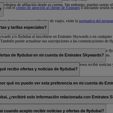
 privilegios de afiliación desde su cuenta. Sin embargo, pueden unirse
cto con el
centro de atención al cliente de Emirates
o iniciando sesión e
?
ara designar a un coordinador de viajes, visite la
normativa del progr
tas y tarifas especiales?
 Skywards y/o flydubai al inscribirse en Emirates Skywards o en cualqui
 También puede actualizar sus suscripciones a las comunicaciones de fly
arse de baja» que encontrará al final de los correos electrónicos de fly
bai a través de su chat en directo o su centro de atención al cliente.
ofertas de flydubai en mi cuenta de Emirates Skywards?
lydubai. Por tanto, tiene la opción de decidir si desea recibir noticias
ué recibo ofertas y noticias de flydubai?
 suscribirse a las noticias y ofertas de Emirates, Emirates Skywards o 
, ¿por qué no puedo ver esta preferencia en mi cuenta de Em
sado está asociada con varios números de socio de Emirates Skywards o 
rates Skywards y actualice sus suscripciones por correo electrónico en
dubai, ¿recibiré solo información relacionada con Emirates
promociones de flydubai y flydubai Holidays.
 cuando acepto recibir noticias y ofertas de flydubai?