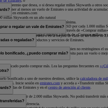
nte de Emirates
; o
rates.
por el premio que desea, o si desea regalar millas Skywards a otros so
a debe tener al menos un vuelo de Emirates o una actividad de acumulac
wards?
o sesión en emirates.com
00 millas Skywards en un año natural
millas Skywards en un año natural
ltiplos de 1.000, siendo 2.000 la cantidad mínima.
s por cada transacción, a un precio de 30 USD por cada 1.000 millas
rar o regalar un vale de Emirates?
 millas en un año natural para sí mismos a través de «Comprar millas» 
illas en un año natural para sí mismos a través de «Comprar millas» y r
e en vuelos Classic Rewards o en la mejora de clase de un billete de E
ivo para la compra de productos y servicios de Emirates.
radas o regaladas?
elos Classic Rewards y mejoras de clase. Si bien no restringimos el u
a de millas
para comprobar cuántas millas necesita para un vuelo o mejo
uelo bonificado, ¿puedo comprar más?
uelo bonificado puedo comprar más. Lea las preguntas frecuentes en
«¿Có
otra?
uelo bonificado a uno de nuestros destinos, utilice la
calculadora de mil
Skywards. Inicie sesión en
emirates.com
y acceda a «Transferir millas 
unas tiendas de Emirates y en el
centro de atención al cliente
.
wards?
0 y siempre a partir de 2.000 millas Skywards. No podrá transferir más
 transferidas?
a realizar la transferencia.