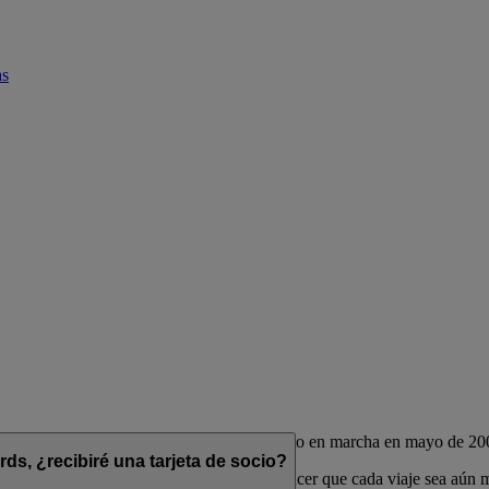
as
de las aerolíneas Emirates y flydubai, puesto en marcha en mayo de 20
s, ¿recibiré una tarjeta de socio?
das para complementar su estilo de vida y hacer que cada viaje sea aún 