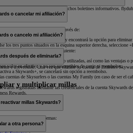
electrónico con el fin de enviarle dichos boletines informativos. flydu
ds o cancelar mi afiliación?
iliación en cualquier momento a través de:
rds o cancelo mi afiliación?
, seleccione «
Gestionar mi cuenta
» y encontrará la opción para eliminar
 los tres puntos situados en la esquina superior derecha, seleccione «E
ado de ayudarle.
afiliación, tenga en cuenta lo siguiente:
rds después de eliminarla?
illas Skywards y recompensas no utilizadas, así como las ventajas o pr
enen valor en efectivo y no son susceptibles de canje ni reembolso.
te e irreversible. Una vez que elimine su cuenta de Emirates Skywards,
activa a Skywards+, se cancelará sin opción a reembolso.
as cuentas de Skysurfers o las cuentas My Family (en caso de ser el ca
pliar y multiplicar millas
wards registradas mediante las credenciales de la cuenta Skywards deja
iness Rewards.
 reactivar millas Skywards?
cerlo de las siguientes formas:
lar a otra persona?