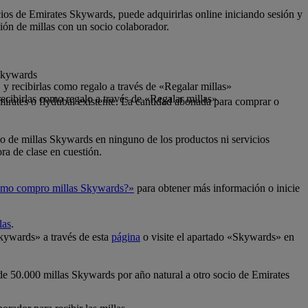
cios de Emirates Skywards, puede adquirirlas online iniciando sesión y
ión de millas con un socio colaborador.
 Skywards
y recibirlas como regalo a través de «Regalar millas»
ecibirlas como regalo a través de «Regalar millas»
mirates o flydubai existente. La cantidad abonada para comprar o
so de millas Skywards en ninguno de los productos ni servicios
ra de clase en cuestión.
mo compro millas Skywards?»
para obtener más información o inicie
las
.
Skywards» a través de esta
página
o visite el apartado «Skywards» en
 de 50.000 millas Skywards por año natural a otro socio de Emirates