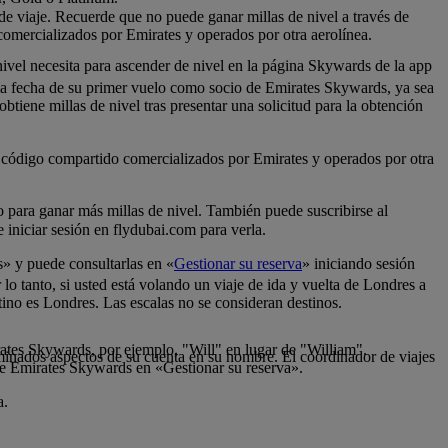
 de viaje. Recuerde que no puede ganar millas de nivel a través de
comercializados por Emirates y operados por otra aerolínea.
nivel necesita para ascender de nivel en la página Skywards de la app
 la fecha de su primer vuelo como socio de Emirates Skywards, ya sea
tiene millas de nivel tras presentar una solicitud para la obtención
de código compartido comercializados por Emirates y operados por otra
lo para ganar más millas de nivel. También puede suscribirse al
iniciar sesión en flydubai.com para verla.
s» y puede consultarlas en «
Gestionar su reserva
» iniciando sesión
 lo tanto, si usted está volando un viaje de ida y vuelta de Londres a
tino es Londres. Las escalas no se consideran destinos.
rates Skywards, por ejemplo, "Will" en lugar de "William".
inados aspectos de su cuenta en su nombre. El coordinador de viajes
de Emirates Skywards en «Gestionar su reserva».
a.