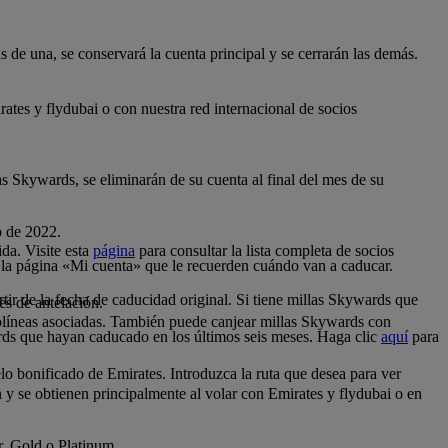
 de una, se conservará la cuenta principal y se cerrarán las demás.
tes y flydubai o con nuestra red internacional de socios
as Skywards, se eliminarán de su cuenta al final del mes de su
o de 2022.
da. Visite esta
página
para consultar la lista completa de socios
 la página «Mi cuenta» que le recuerden cuándo van a caducar.
tir de la fecha de caducidad original. Si tiene millas Skywards que
es de antelación.
.
olíneas asociadas. También puede canjear millas Skywards con
rds que hayan caducado en los últimos seis meses. Haga clic
aquí
para
o bonificado de Emirates. Introduzca la ruta que desea para ver
n y se obtienen principalmente al volar con Emirates y flydubai o en
er, Gold o Platinum.