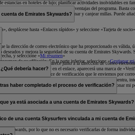
de estancias en hoteles de lujo; planificar actividades inolvidables en fa
física para poder disfrutar de todas las ventajas del programa. Basta 
radores de Emirates Skywards para ganar y canjear millas. Puede añadir 
i cuenta de Emirates Skywards?
ma y sus exclusivas ventajas.
er rápidamente a los datos de socio.
», desplácese hasta «Enlaces rápidos» y seleccione «Tarjeta de socio»
que la dirección de correo electrónico que ha proporcionado es válida, ú
o deseados y mejora la seguridad de su cuenta de Emirates Skywards. Si 
erecha, y seleccione «
Mi resumen
»
resumen de su afiliación. En la parte inferior, seleccione «
Gestionar mi 
a opción «Verificar» que aparece junto a la dirección de correo electrón
lectrónico». Al hacer clic en el enlace, aparecerá una marca de «Verifi
n. ¿Qué debería hacer?
enga en cuenta que el enlace de verificación que le enviemos por corre
s los mensajes se filtran de forma incorrecta. Si no lo encuentra, inte
ará la opción «Verificar» en la sección Mi resumen > Gestionar mi per
tras haber completado el proceso de verificación?
ates Skywards.
ntos situados en la esquina superior derecha de la pantalla.
a y única aunque haya verificado su dirección de correo electrónico actu
os personales.
o que ya está asociada a una cuenta de Emirates Skywards?
adas a direcciones de correo electrónico que no estén en uso. Si compa
carla.
Póngase en contacto con nosotros
para obtener ayuda.
ónico de una cuenta Skysurfers vinculada a mi cuenta de E
tes Skywards, por lo que no es necesario verificarlas de forma individua
.