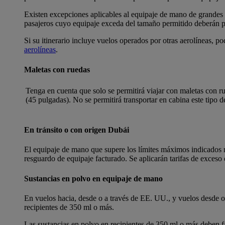
Existen excepciones aplicables al equipaje de mano de grandes 
pasajeros cuyo equipaje exceda del tamaño permitido deberán pre
Si su itinerario incluye vuelos operados por otras aerolíneas, p
aerolíneas
.
Maletas con ruedas
Tenga en cuenta que solo se permitirá viajar con maletas con ru
(45 pulgadas). No se permitirá transportar en cabina este tipo 
En tránsito o con origen Dubái
El equipaje de mano que supere los límites máximos indicados má
resguardo de equipaje facturado. Se aplicarán tarifas de exceso 
Sustancias en polvo en equipaje de mano
En vuelos hacia, desde o a través de EE. UU., y vuelos desde o 
recipientes de 350 ml o más.
Las sustancias en polvo en recipientes de 350 ml o más deben f