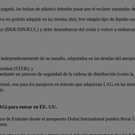
cargada, las bolsas de plástico deberán pasar por el escáner separadas d
iva no podrán adquirir en las tiendas duty free ningún tipo de líquido un
r (BKK/SIN/KUL) y debe desembarcar del avión y volver a embarcar pa
 independientemente de su tamaño, adquiridos en las tiendas del aeropue
eguridad (STEB); y
ediante un proceso de seguridad de la cadena de distribución (como la 
ional, son para los pasajeros en tránsito que adquieran LAG en las tien
ia.
(LAG) para entrar en EE. UU.
tos de Emirates desde el aeropuerto Dubai International pueden llevar 
men.