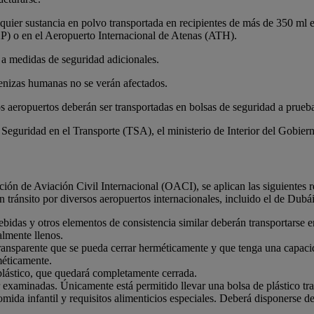
quier sustancia en polvo transportada en recipientes de más de 350 ml 
) o en el Aeropuerto Internacional de Atenas (ATH).
a medidas de seguridad adicionales.
cenizas humanas no se verán afectados.
los aeropuertos deberán ser transportadas en bolsas de seguridad a pru
Seguridad en el Transporte (TSA), el ministerio de Interior del Gobier
n de Aviación Civil Internacional (OACI), se aplican las siguientes res
 tránsito por diversos aeropuertos internacionales, incluido el de Dubái
 bebidas y otros elementos de consistencia similar deberán transportars
lmente llenos.
 transparente que se pueda cerrar herméticamente y que tenga una capa
méticamente.
plástico, que quedará completamente cerrada.
r examinadas. Únicamente está permitido llevar una bolsa de plástico tr
ida infantil y requisitos alimenticios especiales. Deberá disponerse de