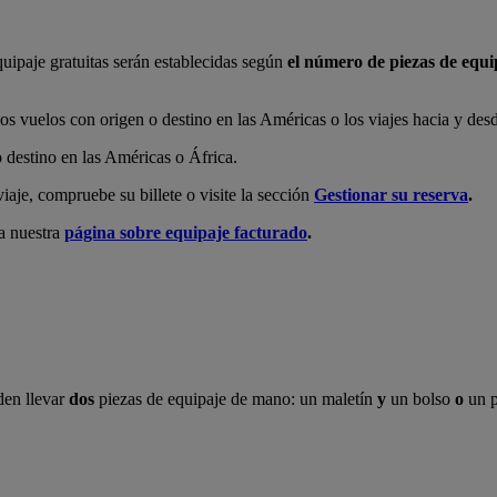
quipaje gratuitas serán establecidas según
el número de piezas de equi
los vuelos con origen o destino en las Américas o los viajes hacia y des
o destino en las Américas o África.
iaje, compruebe su billete o visite la sección
Gestionar su reserva
.
ea nuestra
página sobre equipaje facturado
.
den llevar
dos
piezas de equipaje de mano: un maletín
y
un bolso
o
un p