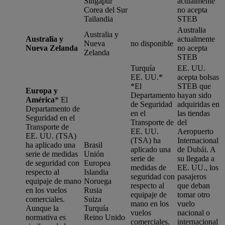
Singapur
actualmente
Corea del Sur
no acepta
Tailandia
STEB
Australia
Australia y
Australia y
actualmente
Nueva
no disponible
Nueva Zelanda
no acepta
Zelanda
STEB
Turquía
EE. UU.
EE. UU.*
acepta bolsas
*
El
STEB que
Europa y
Departamento
hayan sido
América
*
El
de Seguridad
adquiridas en
Departamento de
en el
las tiendas
Seguridad en el
Transporte de
del
Transporte de
EE. UU.
Aeropuerto
EE. UU. (TSA)
(TSA) ha
Internacional
ha aplicado una
Brasil
aplicado una
de Dubái. A
serie de medidas
Unión
serie de
su llegada a
de seguridad con
Europea
medidas de
EE. UU., los
respecto al
Islandia
seguridad con
pasajeros
equipaje de mano
Noruega
respecto al
que deban
en los vuelos
Rusia
equipaje de
tomar otro
comerciales.
Suiza
mano en los
vuelo
Aunque la
Turquía
vuelos
nacional o
normativa es
Reino Unido
comerciales.
internacional