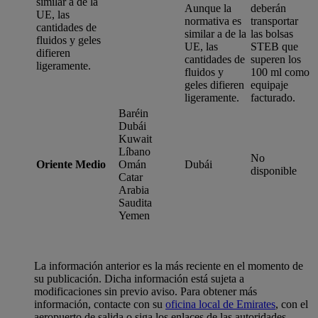
similar a de la
Aunque la
deberán
UE, las
normativa es
transportar
cantidades de
similar a de la
las bolsas
fluidos y geles
UE, las
STEB que
difieren
cantidades de
superen los
ligeramente.
fluidos y
100 ml como
geles difieren
equipaje
ligeramente.
facturado.
Baréin
Dubái
Kuwait
Líbano
No
Oriente Medio
Omán
Dubái
disponible
Catar
Arabia
Saudita
Yemen
La información anterior es la más reciente en el momento de
su publicación. Dicha información está sujeta a
modificaciones sin previo aviso. Para obtener más
información, contacte con su
oficina local de Emirates
, con el
aeropuerto de salida o siga los enlaces de las autoridades