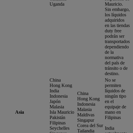
Uganda
Mauricio.
Sin embargo,
los líquidos
adquiridos
en las tiendas
duty free
podrán ser
transportados
dependiendo
de la
normativa
del país de
tránsito o de
destino.
China
No se
Hong Kong
permiten
India
líquidos de
China
Indonesia
ningún tipo
Hong Kong
Japón
en el
Indonesia
Malasia
equipaje de
Malasia
Asia
Isla Mauricio
mano en
Maldivas
Pakistán
Filipinas
Singapur
Filipinas
Corea del Sur
Seychelles
India
Tailandia