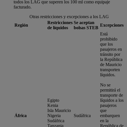
todos los LAG que superen los 100 ml como equipaje
facturado.
Otras restricciones y excepciones a los LAG
Restricciones
Se aceptan
Región
Excepciones
de líquidos
bolsas STEB
Está
prohibido
que los
pasajeros en
tránsito por
la República
de Mauricio
transporten
líquidos.
No se
permitirá el
transporte de
Egipto
líquidos a los
Kenia
pasajeros
Isla Mauricio
que
África
Nigeria
Sudáfrica
embarquen
Sudáfrica
en la
Tanzania
República de