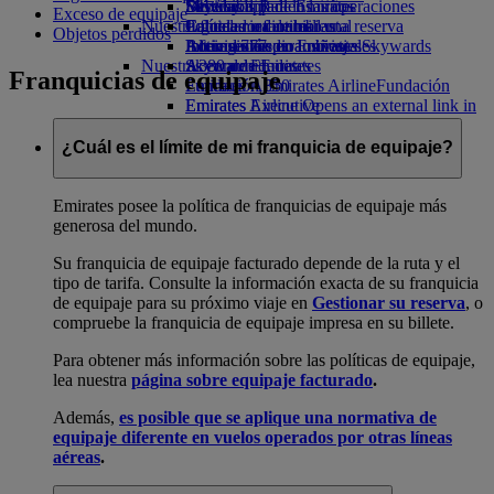
Bebidas
Diversión para los niños
Sostenibilidad en las operaciones
Skywards Rail
Móvil y app de Emirates
Exceso de equipaje
Nuestra flota
Juguetes infantiles
Política medioambiental
Calculadora de millas
Cancelar o cambiar una reserva
Objetos perdidos
Boeing 777
Actividades para niños
Informes medioambientales
Inicie sesión en Emirates Skywards
Alteraciones en los viajes
Nuestras comunidades
A380 de Emirates
Skywards+
Acerca de Emirates
Franquicias de equipaje
Emirates A350
Fundación Emirates Airline
Fundación
Emirates Executive
Emirates Airline Opens an external link in
Mapa de asientos
a new tab
Patrocinios
¿Cuál es el límite de mi franquicia de equipaje?
Emirates posee la política de franquicias de equipaje más
generosa del mundo.
Su franquicia de equipaje facturado depende de la ruta y el
tipo de tarifa. Consulte la información exacta de su franquicia
de equipaje para su próximo viaje en
Gestionar su reserva
, o
compruebe la franquicia de equipaje impresa en su billete.
Para obtener más información sobre las políticas de equipaje,
lea nuestra
página sobre equipaje facturado
.
Además,
es posible que se aplique una normativa de
equipaje diferente en vuelos operados por otras líneas
aéreas
.