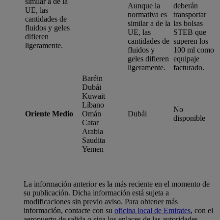
similar a de la
Aunque la
deberán
UE, las
normativa es
transportar
cantidades de
similar a de la
las bolsas
fluidos y geles
UE, las
STEB que
difieren
cantidades de
superen los
ligeramente.
fluidos y
100 ml como
geles difieren
equipaje
ligeramente.
facturado.
Baréin
Dubái
Kuwait
Líbano
No
Oriente Medio
Omán
Dubái
disponible
Catar
Arabia
Saudita
Yemen
La información anterior es la más reciente en el momento de
su publicación. Dicha información está sujeta a
modificaciones sin previo aviso. Para obtener más
información, contacte con su
oficina local de Emirates
, con el
aeropuerto de salida o siga los enlaces de las autoridades