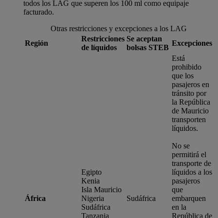
todos los LAG que superen los 100 ml como equipaje
facturado.
Otras restricciones y excepciones a los LAG
Restricciones
Se aceptan
Región
Excepciones
de líquidos
bolsas STEB
Está
prohibido
que los
pasajeros en
tránsito por
la República
de Mauricio
transporten
líquidos.
No se
permitirá el
transporte de
Egipto
líquidos a los
Kenia
pasajeros
Isla Mauricio
que
África
Nigeria
Sudáfrica
embarquen
Sudáfrica
en la
Tanzania
República de