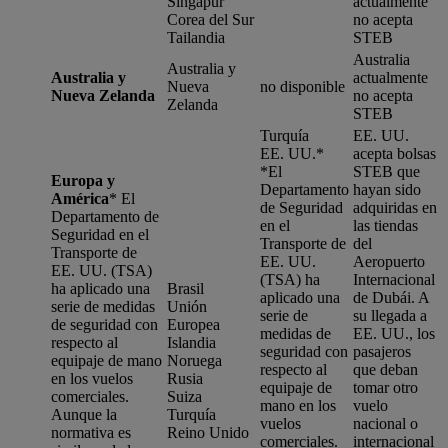
Singapur
actualmente
Corea del Sur
no acepta
Tailandia
STEB
Australia
Australia y
Australia y
actualmente
Nueva
no disponible
Nueva Zelanda
no acepta
Zelanda
STEB
Turquía
EE. UU.
EE. UU.*
acepta bolsas
*
El
STEB que
Europa y
Departamento
hayan sido
América
*
El
de Seguridad
adquiridas en
Departamento de
en el
las tiendas
Seguridad en el
Transporte de
del
Transporte de
EE. UU.
Aeropuerto
EE. UU. (TSA)
(TSA) ha
Internacional
ha aplicado una
Brasil
aplicado una
de Dubái. A
serie de medidas
Unión
serie de
su llegada a
de seguridad con
Europea
medidas de
EE. UU., los
respecto al
Islandia
seguridad con
pasajeros
equipaje de mano
Noruega
respecto al
que deban
en los vuelos
Rusia
equipaje de
tomar otro
comerciales.
Suiza
mano en los
vuelo
Aunque la
Turquía
vuelos
nacional o
normativa es
Reino Unido
comerciales.
internacional