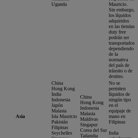
Uganda
Mauricio.
Sin embargo,
los líquidos
adquiridos
en las tiendas
duty free
podrán ser
transportados
dependiendo
de la
normativa
del país de
tránsito o de
destino.
China
No se
Hong Kong
permiten
India
líquidos de
China
Indonesia
ningún tipo
Hong Kong
Japón
en el
Indonesia
Malasia
equipaje de
Malasia
Asia
Isla Mauricio
mano en
Maldivas
Pakistán
Filipinas
Singapur
Filipinas
Corea del Sur
Seychelles
India
Tailandia