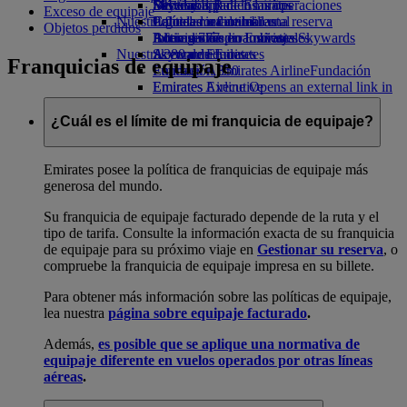
Bebidas
Diversión para los niños
Sostenibilidad en las operaciones
Skywards Rail
Móvil y app de Emirates
Exceso de equipaje
Nuestra flota
Juguetes infantiles
Política medioambiental
Calculadora de millas
Cancelar o cambiar una reserva
Objetos perdidos
Boeing 777
Actividades para niños
Informes medioambientales
Inicie sesión en Emirates Skywards
Alteraciones en los viajes
Nuestras comunidades
A380 de Emirates
Skywards+
Acerca de Emirates
Franquicias de equipaje
Emirates A350
Fundación Emirates Airline
Fundación
Emirates Executive
Emirates Airline Opens an external link in
Mapa de asientos
a new tab
Patrocinios
¿Cuál es el límite de mi franquicia de equipaje?
Emirates posee la política de franquicias de equipaje más
generosa del mundo.
Su franquicia de equipaje facturado depende de la ruta y el
tipo de tarifa. Consulte la información exacta de su franquicia
de equipaje para su próximo viaje en
Gestionar su reserva
, o
compruebe la franquicia de equipaje impresa en su billete.
Para obtener más información sobre las políticas de equipaje,
lea nuestra
página sobre equipaje facturado
.
Además,
es posible que se aplique una normativa de
equipaje diferente en vuelos operados por otras líneas
aéreas
.