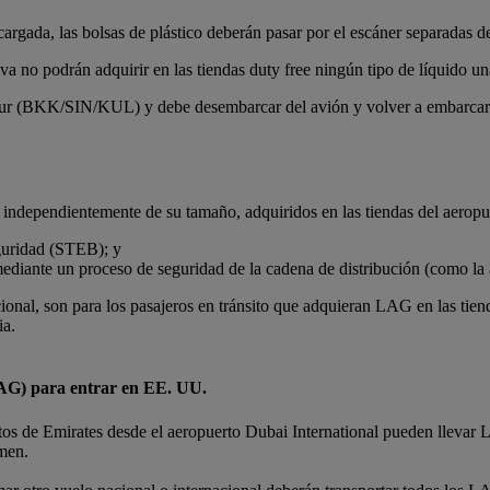
cargada, las bolsas de plástico deberán pasar por el escáner separadas d
iva no podrán adquirir en las tiendas duty free ningún tipo de líquido un
r (BKK/SIN/KUL) y debe desembarcar del avión y volver a embarcar pa
 independientemente de su tamaño, adquiridos en las tiendas del aeropue
eguridad (STEB); y
ediante un proceso de seguridad de la cadena de distribución (como la 
ional, son para los pasajeros en tránsito que adquieran LAG en las tien
ia.
(LAG) para entrar en EE. UU.
tos de Emirates desde el aeropuerto Dubai International pueden llevar 
men.