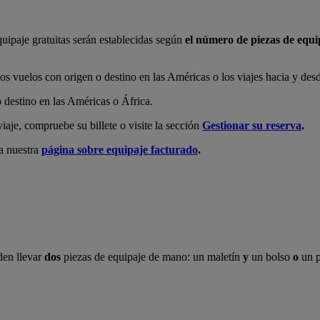
quipaje gratuitas serán establecidas según
el número de piezas de equi
los vuelos con origen o destino en las Américas o los viajes hacia y des
o destino en las Américas o África.
iaje, compruebe su billete o visite la sección
Gestionar su reserva
.
ea nuestra
página sobre equipaje facturado
.
den llevar
dos
piezas de equipaje de mano: un maletín
y
un bolso
o
un p