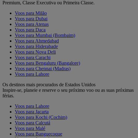
Premium, Classe Executiva ou Primeira Classe.
Voos para Milão
Voos para Dubai
Voos para Atenas
Voos para Daca
Voos para Mumbai (Bombaim)
Voos para Ahmedabad
Voos para Hiderabade
Voos para Nova Deli
Voos para Carachi
Voos para Bengaluru (Bangalore)
Voos para Chennai (Madras)
Voos para Lahore
Os destinos mais procurados de Estados Unidos
Inspire-se, planeie e reserve o seu próximo voo ou as suas próximas
férias.
Voos para Lahore
Voos para Jacarta
Voos para Kochi (Cochim)
Voos para Calcutá
Voos para Malé
Voos para Banguecoque