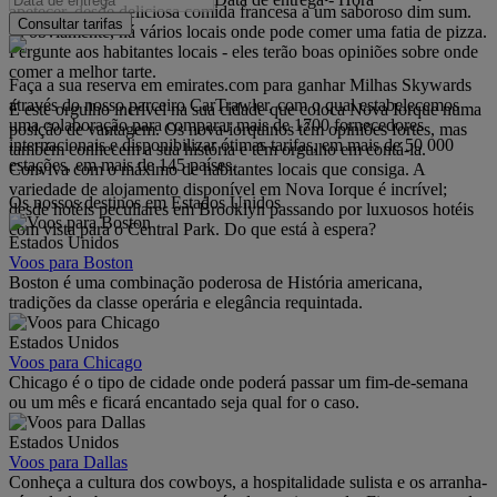
apetecer, desde deliciosa comida francesa a um saboroso dim sum.
Consultar tarifas
E, obviamente, há vários locais onde pode comer uma fatia de pizza.
Pergunte aos habitantes locais - eles terão boas opiniões sobre onde
comer a melhor tarte.
Faça a sua reserva em emirates.com para ganhar Milhas Skywards
através do nosso parceiro CarTrawler, com o qual estabelecemos
É este orgulho incrível na sua cidade que coloca Nova Iorque numa
uma colaboração para comparar mais de 1700 fornecedores
posição de vantagem. Os nova-iorquinos têm opiniões fortes, mas
internacionais e disponibilizar ótimas tarifas, em mais de 50 000
também conhecem a sua história e têm orgulho em contá-la.
estações, em mais de 145 países.
Conviva com o máximo de habitantes locais que consiga. A
variedade de alojamento disponível em Nova Iorque é incrível;
Os nossos destinos em Estados Unidos
desde hotéis peculiares em Brooklyn passando por luxuosos hotéis
com vista para o Central Park. Do que está à espera?
Estados Unidos
Voos para Boston
Boston é uma combinação poderosa de História americana,
tradições da classe operária e elegância requintada.
Estados Unidos
Voos para Chicago
Chicago é o tipo de cidade onde poderá passar um fim-de-semana
ou um mês e ficará encantado seja qual for o caso.
Estados Unidos
Voos para Dallas
Conheça a cultura dos cowboys, a hospitalidade sulista e os arranha-