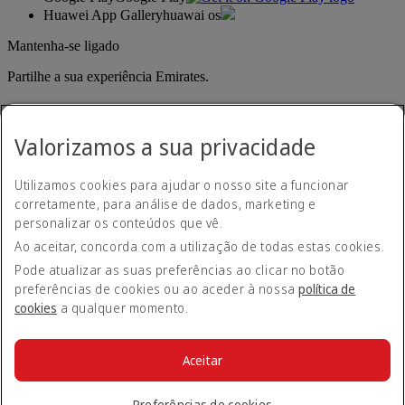
Huawei App Gallery
huawai os
Mantenha-se ligado
Partilhe a sua experiência Emirates.
Valorizamos a sua privacidade
Utilizamos cookies para ajudar o nosso site a funcionar
corretamente, para análise de dados, marketing e
personalizar os conteúdos que vê.
Declaração de acessibilidade
Ao aceitar, concorda com a utilização de todas estas cookies.
Contacte-nos
Política de privacidade
Pode atualizar as suas preferências ao clicar no botão
Termos e condições
preferências de cookies ou ao aceder à nossa
política de
Política de cookies
cookies
a qualquer momento.
Cibersegurança
Declaração de transparência sobre a Lei da Escravatura
Moderna
Aceitar
Mapa do site
© 2026 The Emirates Group. Todos os direitos reservados.
Preferências de cookies