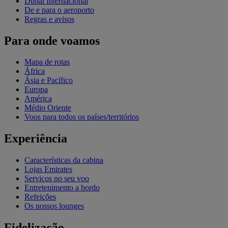
Dubai Internacional
De e para o aeroporto
Regras e avisos
Para onde voamos
Mapa de rotas
África
Ásia e Pacífico
Europa
América
Médio Oriente
Voos para todos os países/territórios
Experiência
Características da cabina
Lojas Emirates
Serviços no seu voo
Entretenimento a bordo
Refeições
Os nossos lounges
Fidelização