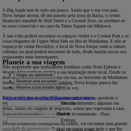
A Big Apple tem de tudo um pouco. Assim que o seu voo para
Nova Iorque aterrar, dê um passeio pela zona da Baixa, o centro
financeiro mundial de Wall Street e o Ground Zero, ou aventure-se
na zona comercial e no caos da Times Square em Midtown.
À sua volta poderá encontrar os espaços verdes e o Central Park e as
casas elegantes de Upper West Side na ilha de Manhattan. E não se
esqueça de visitar Brooklyn, o local de Nova Iorque onde a cultura
culmina; no qual poderá encontrar de tudo, desde bandas novas aos
restaurantes mais interessantes.
Planeie a sua viagem
Não surpreende que realizadores lendários como Nora Ephron e
Woody Allen tenham sentido a sua inspiração neste local. Desde os
Alugar um automóvel
táxis amarelos que andam de rua em rua, ao horizonte de Manhattan
Reservar uma excursão
dominado pelo Empire State Building, Nova Iorque parece-lhe
Reserve a sua estadia agora
familiar quando a visita pela primeira vez.
Inicie sessão para ganhar Milhas nas suas viagens
Pessoas de todas as culturas passeiam pelas ruas ou apanham o
Recolha
metropolitano, conversando em idiomas diferentes; algumas em
férias, outras em viagens de negócios, outras que regressam a casa.
É um local diversificado e acolhedor.
Data de levantamento
-
Hora
Entrega
Devido à natureza cosmopolita da cidade, vai encontrar uma grande
variedade de gastronomia. Poderá encontrar quase tudo o que lhe
Data de entrega
-
Hora