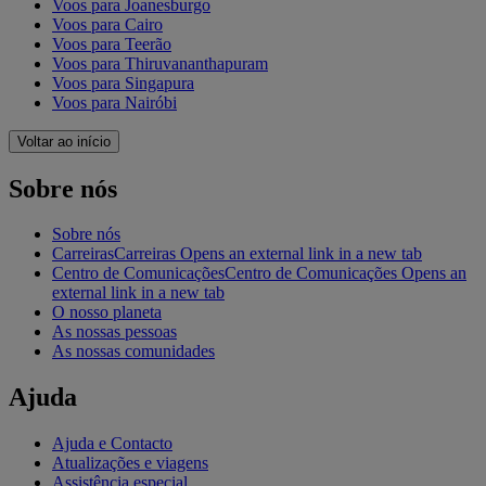
Voos para Joanesburgo
Voos para Cairo
Voos para Teerão
Voos para Thiruvananthapuram
Voos para Singapura
Voos para Nairóbi
Voltar ao início
Sobre nós
Sobre nós
Carreiras
Carreiras Opens an external link in a new tab
Centro de Comunicações
Centro de Comunicações Opens an
external link in a new tab
O nosso planeta
As nossas pessoas
As nossas comunidades
Ajuda
Ajuda e Contacto
Atualizações e viagens
Assistência especial